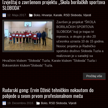
Izvještaj o završenom projektu „Škola borilačkih sportova
SLOBODA“
12. Maja 2017.
Boks
,
Hrvanje
,
Karate
,
RSD Sloboda
,
Vijesti
Završen je projekat “ŠKOLA
BORILAČKIH SPORTOVA
SLOBODA” koji je trajao tri
mjeseca, a okupio je oko 20
učesnika uzrasta 10 do 15 godina.
Nosioc projekta je Radničko
sportsko društvo Sloboda Tuzla a
realizovan je u saradnji sa
Hrvačkim klubom “Sloboda” Tuzla, Karate klubom “Sloboda” Tuzla i
Bokserskim klubom”Sloboda” Tuzla.
Pročitaj više
Rudarski gong: Ervin Džinić tehničkim nokautom do
pobjede u svom prvom profesionalnom meču
19. Decembra 2016.
Boks
,
RSD Sloboda
,
Vijesti