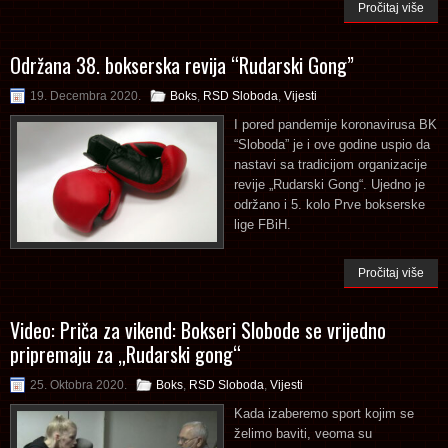
Pročitaj više
Održana 38. bokserska revija “Rudarski Gong”
19. Decembra 2020.
Boks
,
RSD Sloboda
,
Vijesti
I pored pandemije koronavirusa BK
“Sloboda” je i ove godine uspio da
nastavi sa tradicijom organizacije
revije „Rudarski Gong“. Ujedno je
održano i 5. kolo Prve bokserske
lige FBiH.
Pročitaj više
Video: Priča za vikend: Bokseri Slobode se vrijedno
pripremaju za „Rudarski gong“
25. Oktobra 2020.
Boks
,
RSD Sloboda
,
Vijesti
Kada izaberemo sport kojim se
želimo baviti, veoma su