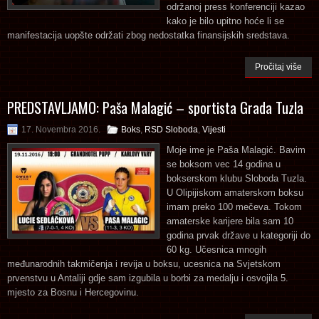
održanoj press konferenciji kazao
kako je bilo upitno hoće li se
manifestacija uopšte održati zbog nedostatka finansijskih sredstava.
Pročitaj više
PREDSTAVLJAMO: Paša Malagić – sportista Grada Tuzla
17. Novembra 2016.
Boks
,
RSD Sloboda
,
Vijesti
Moje ime je Paša Malagić. Bavim
se boksom vec 14 godina u
bokserskom klubu Sloboda Tuzla.
U Olipijiskom amaterskom boksu
imam preko 100 mečeva. Tokom
amaterske karijere bila sam 10
godina prvak države u kategoriji do
60 kg. Učesnica mnogih
međunarodnih takmičenja i revija u boksu, ucesnica na Svjetskom
prvenstvu u Antaliji gdje sam izgubila u borbi za medalju i osvojila 5.
mjesto za Bosnu i Hercegovinu.