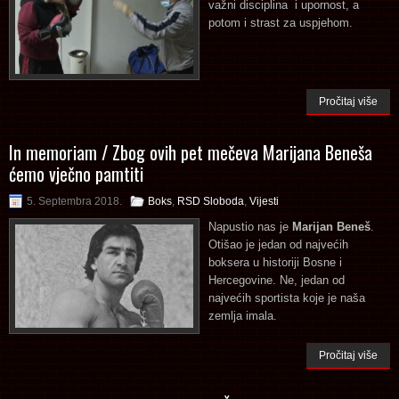
važni disciplina i upornost, a
potom i strast za uspjehom.
Pročitaj više
In memoriam / Zbog ovih pet mečeva Marijana Beneša
ćemo vječno pamtiti
5. Septembra 2018.
Boks
,
RSD Sloboda
,
Vijesti
Napustio nas je
Marijan Beneš
.
Otišao je jedan od najvećih
boksera u historiji Bosne i
Hercegovine. Ne, jedan od
najvećih sportista koje je naša
zemlja imala.
Pročitaj više