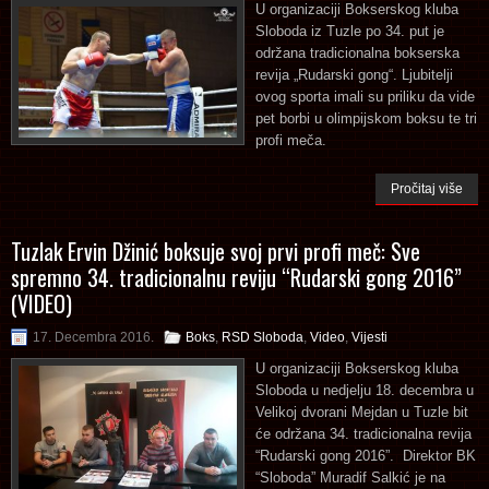
U organizaciji Bokserskog kluba
Sloboda iz Tuzle po 34. put je
održana tradicionalna bokserska
revija „Rudarski gong“. Ljubitelji
ovog sporta imali su priliku da vide
pet borbi u olimpijskom boksu te tri
profi meča.
Pročitaj više
Tuzlak Ervin Džinić boksuje svoj prvi profi meč: Sve
spremno 34. tradicionalnu reviju “Rudarski gong 2016”
(VIDEO)
17. Decembra 2016.
Boks
,
RSD Sloboda
,
Video
,
Vijesti
U organizaciji Bokserskog kluba
Sloboda u nedjelju 18. decembra u
Velikoj dvorani Mejdan u Tuzle bit
će održana 34. tradicionalna revija
“Rudarski gong 2016”. Direktor BK
“Sloboda” Muradif Salkić je na