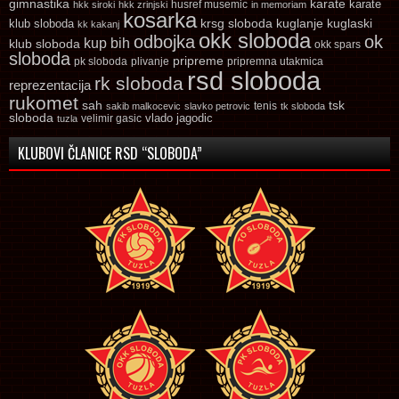
gimnastika
karate
karate
husref musemic
hkk siroki
hkk zrinjski
in memoriam
kosarka
krsg sloboda
kuglaski
klub sloboda
kuglanje
kk kakanj
okk sloboda
odbojka
ok
kup bih
klub sloboda
okk spars
sloboda
pripreme
pk sloboda
plivanje
pripremna utakmica
rsd sloboda
rk sloboda
reprezentacija
rukomet
tsk
sah
sakib malkocevic
slavko petrovic
tenis
tk sloboda
sloboda
vlado jagodic
velimir gasic
tuzla
KLUBOVI ČLANICE RSD “SLOBODA”