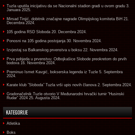
Tuzla uputila inicijativu da se Nacionalni stadion gradi u ovom gradu
3.
Januara 2025.
Mirsad Tinjić, dobitnik značajne nagrade Olimpijskog komiteta BiH
21.
Decembra 2024.
105 godina RSD Sloboda
20. Decembra 2024.
Ponosni na 105 godina postojanja
30. Novembra 2024.
Izvjestaj sa Balkanskog prvenstva u boksu
22. Novembra 2024.
Prva pobjeda u prvenstvu: Odbojkašice Slobode preokretom do prvih
bodova
16. Novembra 2024.
Preminuo Ismet Kavgić, bokserska legenda iz Tuzle
5. Septembra
2024.
Karate klub ˝Sloboda˝ Tuzla vrši upis novih članova
2. Septembra 2024.
Gradonačelnik Tuzle otvorio V Međunarodni hrvački turnir “Husinski
Rudar” 2024
25. Augusta 2024.
KATEGORIJE
Atletika
Boks