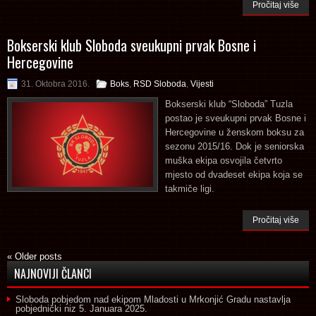
Pročitaj više
Bokserski klub Sloboda sveukupni prvak Bosne i
Hercegovine
31. Oktobra 2016.
Boks
,
RSD Sloboda
,
Vijesti
Bokserski klub “Sloboda” Tuzla
postao je sveukupni prvak Bosne i
Hercegovine u ženskom boksu za
sezonu 2015/16. Dok je seniorska
muška ekipa osvojila četvrto
mjesto od dvadeset ekipa koja se
takmiče ligi.
Pročitaj više
«
Older posts
NAJNOVIJI ČLANCI
Sloboda pobjedom nad ekipom Mladosti u Mrkonjić Gradu nastavlja
pobjednički niz
5. Januara 2025.