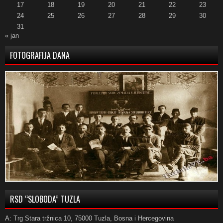
17
18
19
20
21
22
23
24
25
26
27
28
29
30
31
« jan
FOTOGRAFIJA DANA
RSD “SLOBODA” TUZLA
A: Trg Stara tržnica 10, 75000 Tuzla, Bosna i Hercegovina