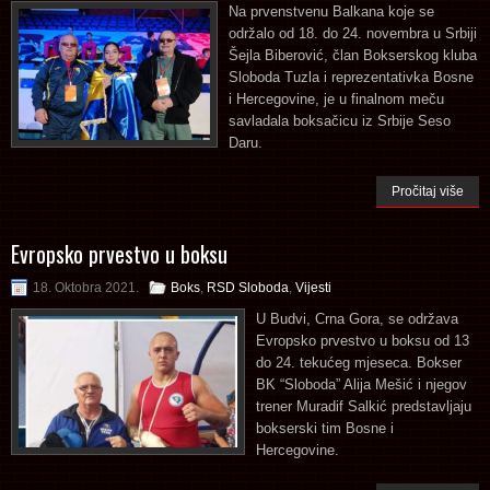
Na prvenstvenu Balkana koje se
održalo od 18. do 24. novembra u Srbiji
Šejla Biberović, član Bokserskog kluba
Sloboda Tuzla i reprezentativka Bosne
i Hercegovine, je u finalnom meču
savladala boksačicu iz Srbije Seso
Daru.
Pročitaj više
Evropsko prvestvo u boksu
18. Oktobra 2021.
Boks
,
RSD Sloboda
,
Vijesti
U Budvi, Crna Gora, se održava
Evropsko prvestvo u boksu od 13
do 24. tekućeg mjeseca. Bokser
BK “Sloboda” Alija Mešić i njegov
trener Muradif Salkić predstavljaju
bokserski tim Bosne i
Hercegovine.