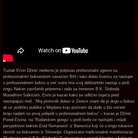
Tuzlak Ervin Džinić nedavno je potpisao profesionalni ugovor sa
profesionalnim bokserskim savezom BiH i tako dobio licencu za nastupe
u profesionalnom boksu a već sutra ima svoj debitantski nastup u profi
ringu. Nakon završenih priprema i rada sa trenerom B.K. Sloboda
Muradifom Salkićem, Ervin je kazao kako se odlično osjeća pred
nastupajući meč. “Moj protivnik dolazi iz Zenice znam da je dugo u boksu
ali uz podršku publike u Mejdanu koju pozivam da dođe u što većem
broju nadam se prvoj pobjedi u profesionalnom boksu” – kazao je Džinić.
Pored Ervina na “Rudarskom gongu” u profi borbi će nastupiti i mladi
perspektivni bokser Enid Numanović iz Banovića koji će u ringu rukavice
ukrstiti sa bokserom iz Slovenije. Organizator tradicionalne manifestacije