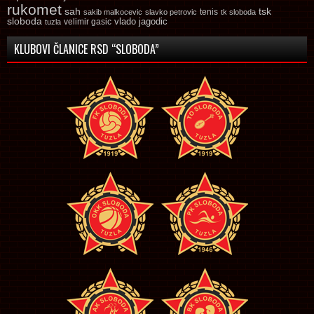
rukomet
tsk
sah
sakib malkocevic
slavko petrovic
tenis
tk sloboda
sloboda
vlado jagodic
velimir gasic
tuzla
KLUBOVI ČLANICE RSD “SLOBODA”