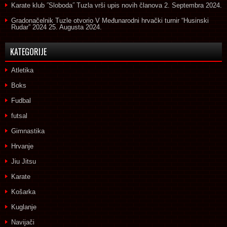
Karate klub ˝Sloboda˝ Tuzla vrši upis novih članova
2. Septembra 2024.
Gradonačelnik Tuzle otvorio V Međunarodni hrvački turnir “Husinski
Rudar” 2024
25. Augusta 2024.
KATEGORIJE
Atletika
Boks
Fudbal
futsal
Gimnastika
Hrvanje
Jiu Jitsu
Karate
Košarka
Kuglanje
Navijači