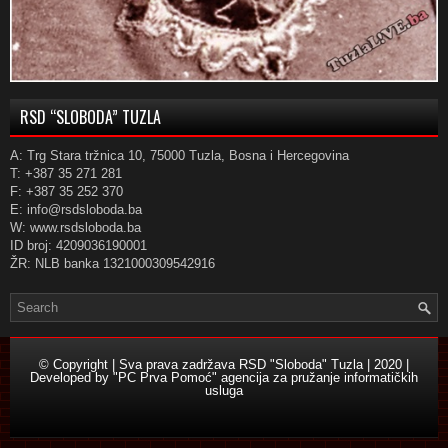
RSD “SLOBODA” TUZLA
A: Trg Stara tržnica 10, 75000 Tuzla, Bosna i Hercegovina
T: +387 35 271 281
F: +387 35 252 370
E: info@rsdsloboda.ba
W: www.rsdsloboda.ba
ID broj: 4209036190001
ŽR: NLB banka 1321000309542916
© Copyright | Sva prava zadržava RSD "Sloboda" Tuzla | 2020 |
Developed by
"PC Prva Pomoć" agencija za pružanje informatičkih
usluga