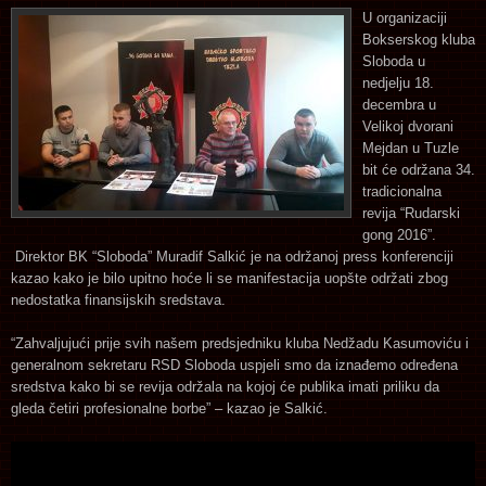
U organizaciji
Bokserskog kluba
Sloboda u
nedjelju 18.
decembra u
Velikoj dvorani
Mejdan u Tuzle
bit će održana 34.
tradicionalna
revija “Rudarski
gong 2016”.
Direktor BK “Sloboda” Muradif Salkić je na održanoj press konferenciji
kazao kako je bilo upitno hoće li se manifestacija uopšte održati zbog
nedostatka finansijskih sredstava.
“Zahvaljujući prije svih našem predsjedniku kluba Nedžadu Kasumoviću i
generalnom sekretaru RSD Sloboda uspjeli smo da iznađemo određena
sredstva kako bi se revija održala na kojoj će publika imati priliku da
gleda četiri profesionalne borbe” – kazao je Salkić.