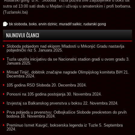
“Rudarski gong” B.K. “Sloboda” Tuzla poziva sve zaljubljenike u boks da
sutra od 13:00 sati dođu u Mejdan i uživaju u amaterskim i profi borbama.
(Tuzlanski.ba)
bk sloboda
,
boks
,
ervin dzinic
,
muradif salkic
,
rudarski gong
NAJNOVIJI ČLANCI
Sloboda pobjedom nad ekipom Mladosti u Mrkonjić Gradu nastavlja
pobjednički niz
5. Januara 2025.
Tuzla uputila inicijativu da se Nacionalni stadion gradi u ovom gradu
3.
Januara 2025.
Mirsad Tinjić, dobitnik značajne nagrade Olimpijskog komiteta BiH
21.
Decembra 2024.
105 godina RSD Sloboda
20. Decembra 2024.
Ponosni na 105 godina postojanja
30. Novembra 2024.
Izvjestaj sa Balkanskog prvenstva u boksu
22. Novembra 2024.
Prva pobjeda u prvenstvu: Odbojkašice Slobode preokretom do prvih
bodova
16. Novembra 2024.
Preminuo Ismet Kavgić, bokserska legenda iz Tuzle
5. Septembra
2024.