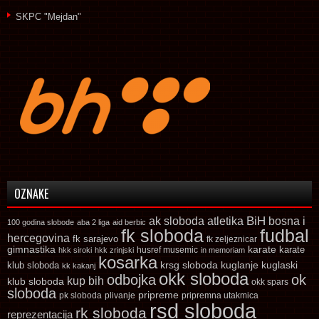
SKPC "Mejdan"
OZNAKE
ak sloboda
atletika
BiH
bosna i
100 godina slobode
aba 2 liga
aid berbic
fk sloboda
fudbal
hercegovina
fk sarajevo
fk zeljeznicar
gimnastika
karate
karate
husref musemic
hkk siroki
hkk zrinjski
in memoriam
kosarka
krsg sloboda
kuglaski
klub sloboda
kuglanje
kk kakanj
okk sloboda
odbojka
ok
kup bih
klub sloboda
okk spars
sloboda
pripreme
pk sloboda
plivanje
pripremna utakmica
rsd sloboda
rk sloboda
reprezentacija