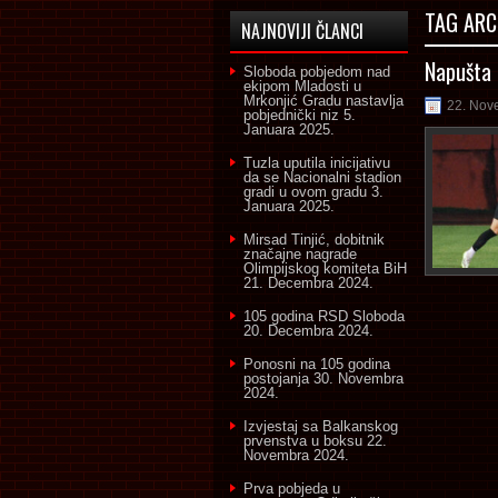
TAG ARC
NAJNOVIJI ČLANCI
Napušta 
Sloboda pobjedom nad
ekipom Mladosti u
Mrkonjić Gradu nastavlja
22. Nov
pobjednički niz
5.
Januara 2025.
Tuzla uputila inicijativu
da se Nacionalni stadion
gradi u ovom gradu
3.
Januara 2025.
Mirsad Tinjić, dobitnik
značajne nagrade
Olimpijskog komiteta BiH
21. Decembra 2024.
105 godina RSD Sloboda
20. Decembra 2024.
Ponosni na 105 godina
postojanja
30. Novembra
2024.
Izvjestaj sa Balkanskog
prvenstva u boksu
22.
Novembra 2024.
Prva pobjeda u