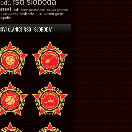
rsd sloboda
boda
omet
sah
sakib malkocevic
slavko petrovic
tsk sloboda
velimir gasic
k sloboda
tuzla
jagodic
OVI ČLANICE RSD “SLOBODA”