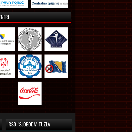
TNERI
RSD “SLOBODA” TUZLA