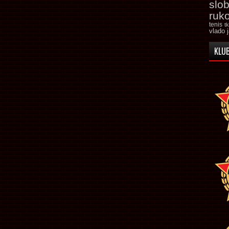
slo
ruk
tenis
t
vlado 
KLUB