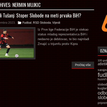
HIVES:
NERMIN MUJKIC
li Tušanj: Stoper Slobode na meti prvaka BiH?
embra 2023.
Fudbal
,
RSD Sloboda
,
Vijesti
Iz Prve lige Federacije BiH je stekao
status mladog reprezentativca BiH i
nedavno je debitovao, te bio najmlađi
Zmajić u trijumfu protiv Kipra
OZN
100 god
atleti
Pročitaj više
saraje
fud
husref
slobod
kugla
odb
slo
pripre