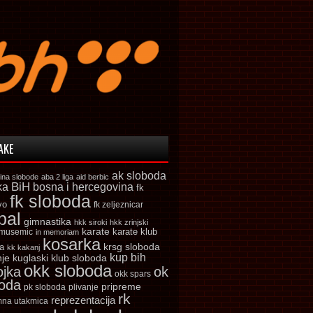
AKE
ak sloboda
ina slobode
aba 2 liga
aid berbic
ka
BiH
bosna i hercegovina
fk
fk sloboda
vo
fk zeljeznicar
bal
gimnastika
hkk siroki
hkk zrinjski
karate
karate klub
 musemic
in memoriam
kosarka
krsg sloboda
a
kk kakanj
kup bih
kuglaski klub sloboda
nje
okk sloboda
ojka
ok
okk spars
boda
pripreme
pk sloboda
plivanje
rk
reprezentacija
mna utakmica