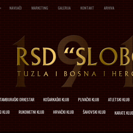
»
NAVIJAČI
MARKETING
GALERIJA
KONTAKT
ARHIVA
TAMBURAŠKI ORKESTAR
KOŠARKAŠKI KLUB
PLIVAČKI KLUB
ATLETSKI KLUB
I KLUB
RUKOMETNI KLUB
HRVAČKI KLUB
ŠAHOVSKI KLUB
KARATE KLU