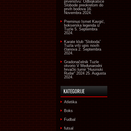
prvenstvu: Odbojkašice
Slobode preokretom do
prvih bodova
16.
Novembra 2024.
Preminuo Ismet Kavgić,
bokserska legenda iz
Tuzle
5. Septembra
2024.
Karate klub ˝Sloboda˝
Tuzla vrši upis novih
članova
2. Septembra
2024.
Gradonačelnik Tuzle
otvorio V Međunarodni
hrvački turnir “Husinski
Rudar” 2024
25. Augusta
2024.
KATEGORIJE
Atletika
Boks
Fudbal
futsal