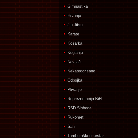
Gimnastika
Hrvanje
Jiu Jitsu
Karate
Košarka
Kuglanje
Navijači
Nekategorisano
Odbojka
Plivanje
Reprezentacija BiH
RSD Sloboda
Rukomet
Šah
Tamburaški orkestar