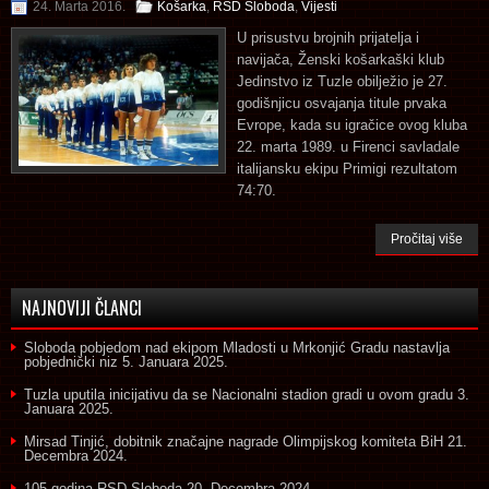
24. Marta 2016.
Košarka
,
RSD Sloboda
,
Vijesti
U prisustvu brojnih prijatelja i
navijača, Ženski košarkaški klub
Jedinstvo iz Tuzle obilježio je 27.
godišnjicu osvajanja titule prvaka
Evrope, kada su igračice ovog kluba
22. marta 1989. u Firenci savladale
italijansku ekipu Primigi rezultatom
74:70.
Pročitaj više
NAJNOVIJI ČLANCI
Sloboda pobjedom nad ekipom Mladosti u Mrkonjić Gradu nastavlja
pobjednički niz
5. Januara 2025.
Tuzla uputila inicijativu da se Nacionalni stadion gradi u ovom gradu
3.
Januara 2025.
Mirsad Tinjić, dobitnik značajne nagrade Olimpijskog komiteta BiH
21.
Decembra 2024.
105 godina RSD Sloboda
20. Decembra 2024.