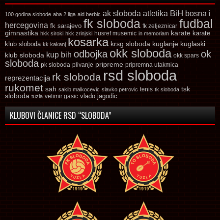
ak sloboda
atletika
BiH
bosna i
100 godina slobode
aba 2 liga
aid berbic
fk sloboda
fudbal
hercegovina
fk sarajevo
fk zeljeznicar
gimnastika
karate
karate
husref musemic
hkk siroki
hkk zrinjski
in memoriam
kosarka
krsg sloboda
kuglaski
klub sloboda
kuglanje
kk kakanj
okk sloboda
odbojka
ok
kup bih
klub sloboda
okk spars
sloboda
pripreme
pk sloboda
plivanje
pripremna utakmica
rsd sloboda
rk sloboda
reprezentacija
rukomet
tsk
sah
sakib malkocevic
slavko petrovic
tenis
tk sloboda
sloboda
vlado jagodic
velimir gasic
tuzla
KLUBOVI ČLANICE RSD “SLOBODA”