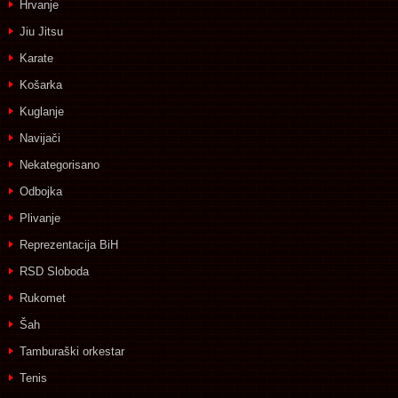
Hrvanje
Jiu Jitsu
Karate
Košarka
Kuglanje
Navijači
Nekategorisano
Odbojka
Plivanje
Reprezentacija BiH
RSD Sloboda
Rukomet
Šah
Tamburaški orkestar
Tenis