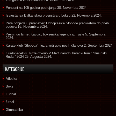
Ponosni na 105 godina postojanja
30. Novembra 2024.
Izvjestaj sa Balkanskog prvenstva u boksu
22. Novembra 2024.
Prva pobjeda u prvenstvu: Odbojkašice Slobode preokretom do prvih
bodova
16. Novembra 2024.
Preminuo Ismet Kavgić, bokserska legenda iz Tuzle
5. Septembra
2024.
Karate klub ˝Sloboda˝ Tuzla vrši upis novih članova
2. Septembra 2024.
Gradonačelnik Tuzle otvorio V Međunarodni hrvački turnir “Husinski
Rudar” 2024
25. Augusta 2024.
KATEGORIJE
Atletika
Boks
Fudbal
futsal
Gimnastika