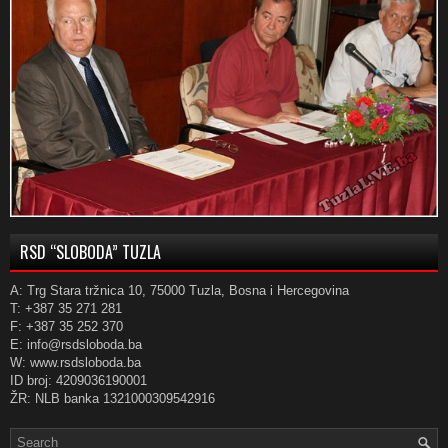
RSD “SLOBODA” TUZLA
A: Trg Stara tržnica 10, 75000 Tuzla, Bosna i Hercegovina
T: +387 35 271 281
F: +387 35 252 370
E: info@rsdsloboda.ba
W: www.rsdsloboda.ba
ID broj: 4209036190001
ŽR: NLB banka 1321000309542916