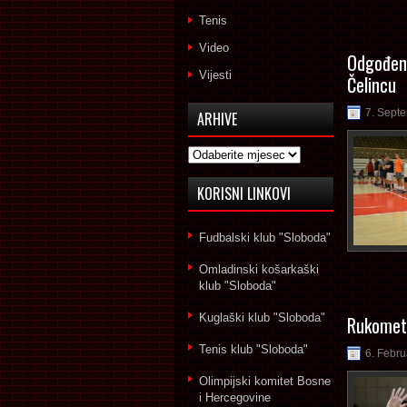
Tenis
Video
Odgođen 
Vijesti
Čelincu
7. Sept
ARHIVE
Arhive
KORISNI LINKOVI
Fudbalski klub "Sloboda"
Omladinski košarkaški
klub "Sloboda"
Kuglaški klub "Sloboda"
Rukometa
Tenis klub "Sloboda"
6. Febru
Olimpijski komitet Bosne
i Hercegovine