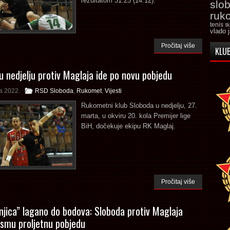
rezultatom 31:25 (14:12).
slo
ruk
tenis
t
vlado 
Pročitaj više
KLUB
u nedjelju protiv Maglaja ide po novu pobjedu
a 2022.
RSD Sloboda
,
Rukomet
,
Vijesti
Rukometni klub Sloboda u nedjelju, 27.
marta, u okviru 20. kola Premijer lige
BiH, dočekuje ekipu RK Maglaj.
Pročitaj više
njica” lagano do bodova: Sloboda protiv Maglaja
osmu proljetnu pobjedu