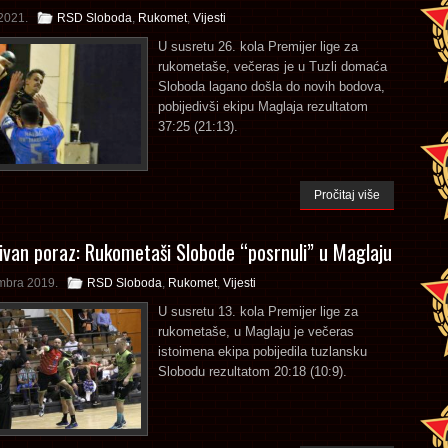
2021.
RSD Sloboda
,
Rukomet
,
Vijesti
U susretu 26. kola Premijer lige za
rukometaše, večeras je u Tuzli domaća
Sloboda lagano došla do novih bodova,
pobijedivši ekipu Maglaja rezultatom
37:25 (21:13).
Pročitaj više
ivan poraz: Rukometaši Slobode “posrnuli” u Maglaju
mbra 2019.
RSD Sloboda
,
Rukomet
,
Vijesti
U susretu 13. kola Premijer lige za
rukometaše, u Maglaju je večeras
istoimena ekipa pobijedila tuzlansku
Slobodu rezultatom 20:18 (10:9).