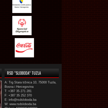
RSD “SLOBODA” TUZLA
A: Trg Stara tržnica 10, 75000 Tuzla,
Bosna i Hercegovina
T: +387 35 271 281
F: +387 35 252 370
E: info@rsdsloboda.ba
W: www.rsdsloboda.ba