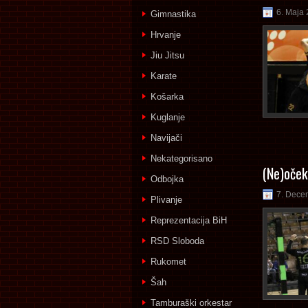
6. Maja 
Gimnastika
Hrvanje
Jiu Jitsu
Karate
Košarka
Kuglanje
Navijači
Nekategorisano
(Ne)oček
Odbojka
7. Dece
Plivanje
Reprezentacija BiH
RSD Sloboda
Rukomet
Šah
Tamburaški orkestar