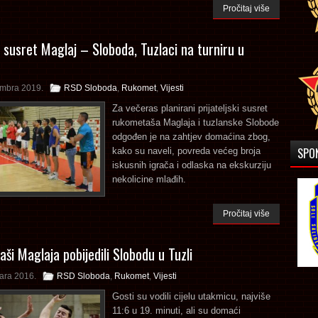
Pročitaj više
susret Maglaj – Sloboda, Tuzlaci na turniru u
embra 2019.
RSD Sloboda
,
Rukomet
,
Vijesti
Za večeras planirani prijateljski susret
rukometaša Maglaja i tuzlanske Slobode
odgođen je na zahtjev domaćina zbog,
SPO
kako su naveli, povreda većeg broja
iskusnih igrača i odlaska na ekskurziju
nekolicine mlađih.
Pročitaj više
ši Maglaja pobijedili Slobodu u Tuzli
ara 2016.
RSD Sloboda
,
Rukomet
,
Vijesti
Gosti su vodili cijelu utakmicu, najviše
11:6 u 19. minuti, ali su domaći