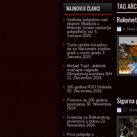
TAG ARC
NAJNOVIJI ČLANCI
Rukometa
Sloboda pobjedom nad
ekipom Mladosti u
Mrkonjić Gradu nastavlja
6. Maja 
pobjednički niz
5.
Januara 2025.
Tuzla uputila inicijativu
da se Nacionalni stadion
gradi u ovom gradu
3.
Januara 2025.
Mirsad Tinjić, dobitnik
značajne nagrade
Olimpijskog komiteta BiH
21. Decembra 2024.
105 godina RSD Sloboda
20. Decembra 2024.
Sigurna 
Ponosni na 105 godina
postojanja
30. Novembra
2024.
27. Mart
Izvjestaj sa Balkanskog
prvenstva u boksu
22.
Novembra 2024.
Prva pobjeda u