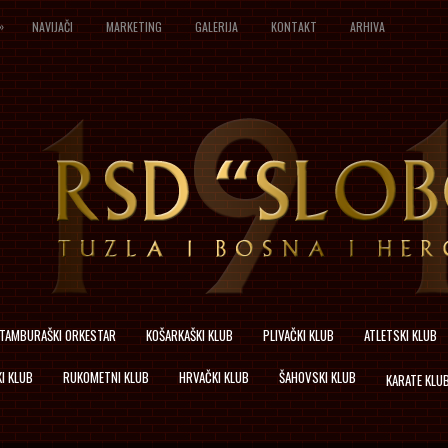
»
NAVIJAČI
MARKETING
GALERIJA
KONTAKT
ARHIVA
TAMBURAŠKI ORKESTAR
KOŠARKAŠKI KLUB
PLIVAČKI KLUB
ATLETSKI KLUB
I KLUB
RUKOMETNI KLUB
HRVAČKI KLUB
ŠAHOVSKI KLUB
KARATE KLU