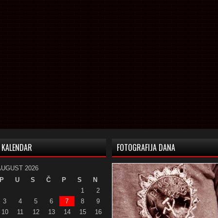
KALENDAR
FOTOGRAFIJA DANA
AUGUST 2026
P
U
S
Č
P
S
N
1
2
3
4
5
6
7
8
9
10
11
12
13
14
15
16