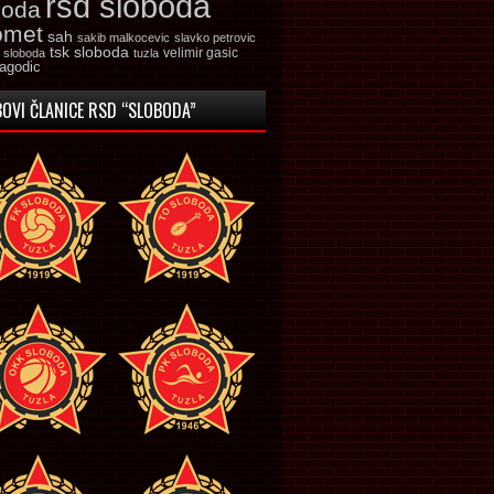
rsd sloboda
boda
omet
sah
sakib malkocevic
slavko petrovic
tsk sloboda
velimir gasic
k sloboda
tuzla
jagodic
OVI ČLANICE RSD “SLOBODA”