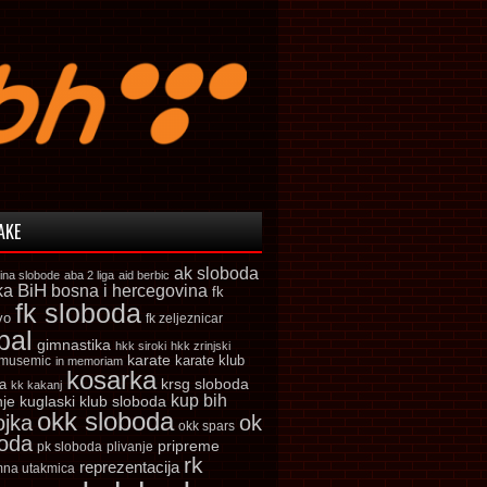
AKE
ak sloboda
ina slobode
aba 2 liga
aid berbic
ka
BiH
bosna i hercegovina
fk
fk sloboda
vo
fk zeljeznicar
bal
gimnastika
hkk siroki
hkk zrinjski
karate
karate klub
 musemic
in memoriam
kosarka
krsg sloboda
a
kk kakanj
kup bih
kuglaski klub sloboda
nje
okk sloboda
ojka
ok
okk spars
boda
pripreme
pk sloboda
plivanje
rk
reprezentacija
mna utakmica