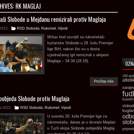
HIVES:
RK MAGLAJ
ši Slobode u Mejdanu remizirali protiv Maglaja
2023.
RSD Sloboda
,
Rukomet
,
Vijesti
Mršav bod osvojili su rukometaši
tuzlanske Slobode u 28. kolu Premijer
lige BiH, nakon što su u dosta
izjednačenoj igri remizirali s ekipom
Maglaja – 34:34 (18:18).
OZN
100 god
atleti
Pročitaj više
saraje
fud
pobjeda Slobode protiv Maglaja
husref
slobod
a 2022.
RSD Sloboda
,
Rukomet
,
Vijesti
kugla
odb
U susretu 20. kola Premijer lige za
slo
rukometaše, danas je u dvorani Mejdan
u Tuzli ekipa Slobode pobijedila Maglaj
pripre