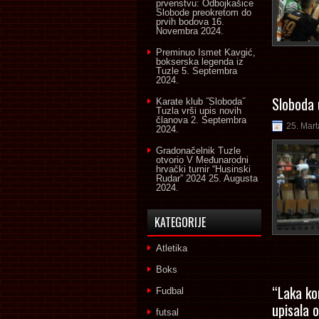
prvenstvu: Odbojkašice
Slobode preokretom do
prvih bodova
16.
Novembra 2024.
Preminuo Ismet Kavgić,
bokserska legenda iz
Tuzle
5. Septembra
2024.
Sloboda 
Karate klub ˝Sloboda˝
Tuzla vrši upis novih
članova
2. Septembra
25. Mart
2024.
Gradonačelnik Tuzle
otvorio V Međunarodni
hrvački turnir “Husinski
Rudar” 2024
25. Augusta
2024.
KATEGORIJE
Atletika
Boks
“Laka ko
Fudbal
upisala 
futsal