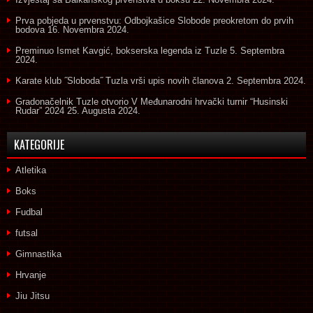
Prva pobjeda u prvenstvu: Odbojkašice Slobode preokretom do prvih
bodova
16. Novembra 2024.
Preminuo Ismet Kavgić, bokserska legenda iz Tuzle
5. Septembra
2024.
Karate klub ˝Sloboda˝ Tuzla vrši upis novih članova
2. Septembra 2024.
Gradonačelnik Tuzle otvorio V Međunarodni hrvački turnir “Husinski
Rudar” 2024
25. Augusta 2024.
KATEGORIJE
Atletika
Boks
Fudbal
futsal
Gimnastika
Hrvanje
Jiu Jitsu