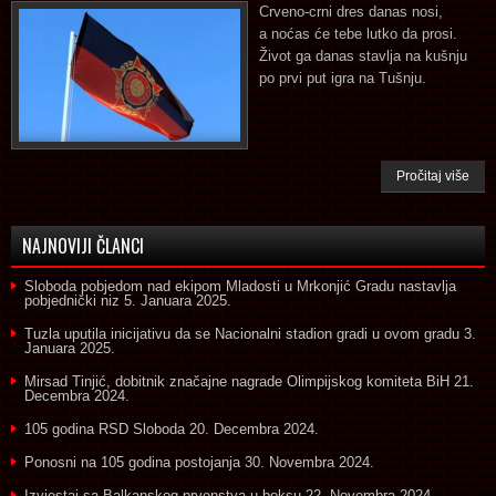
Crveno-crni dres danas nosi,
a noćas će tebe lutko da prosi.
Život ga danas stavlja na kušnju
po prvi put igra na Tušnju.
Pročitaj više
NAJNOVIJI ČLANCI
Sloboda pobjedom nad ekipom Mladosti u Mrkonjić Gradu nastavlja
pobjednički niz
5. Januara 2025.
Tuzla uputila inicijativu da se Nacionalni stadion gradi u ovom gradu
3.
Januara 2025.
Mirsad Tinjić, dobitnik značajne nagrade Olimpijskog komiteta BiH
21.
Decembra 2024.
105 godina RSD Sloboda
20. Decembra 2024.
Ponosni na 105 godina postojanja
30. Novembra 2024.
Izvjestaj sa Balkanskog prvenstva u boksu
22. Novembra 2024.