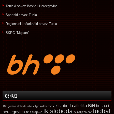
Teniski savez Bosne i Hercegovine
Sportski savez Tuzla
Regionalni košarkaški savez Tuzla
SKPC "Mejdan"
OZNAKE
ak sloboda
atletika
BiH
bosna i
100 godina slobode
aba 2 liga
aid berbic
fk sloboda
fudbal
hercegovina
fk sarajevo
fk zeljeznicar