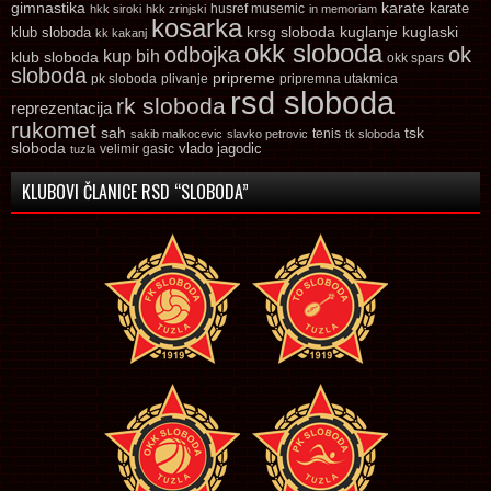
gimnastika
karate
karate
husref musemic
hkk siroki
hkk zrinjski
in memoriam
kosarka
krsg sloboda
kuglaski
klub sloboda
kuglanje
kk kakanj
okk sloboda
odbojka
ok
kup bih
klub sloboda
okk spars
sloboda
pripreme
pk sloboda
plivanje
pripremna utakmica
rsd sloboda
rk sloboda
reprezentacija
rukomet
tsk
sah
sakib malkocevic
slavko petrovic
tenis
tk sloboda
sloboda
vlado jagodic
velimir gasic
tuzla
KLUBOVI ČLANICE RSD “SLOBODA”