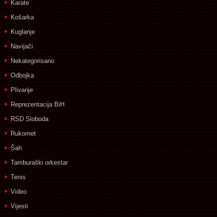
Karate
Košarka
Kuglanje
Navijači
Nekategorisano
Odbojka
Plivanje
Reprezentacija BiH
RSD Sloboda
Rukomet
Šah
Tamburaški orkestar
Tenis
Video
Vijesti