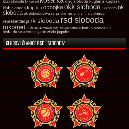
kosarka
krsg sloboda
kuglaski
klub sloboda
kuglanje
kk kakanj
okk sloboda
odbojka
ok
kup bih
klub sloboda
okk spars
sloboda
pripreme
pk sloboda
plivanje
pripremna utakmica
rsd sloboda
rk sloboda
reprezentacija
rukomet
tsk
sah
sakib malkocevic
slavko petrovic
tenis
tk sloboda
sloboda
vlado jagodic
velimir gasic
tuzla
KLUBOVI ČLANICE RSD “SLOBODA”