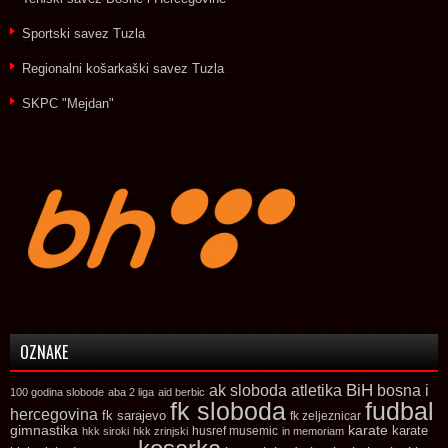
Sportski savez Tuzla
Regionalni košarkaški savez Tuzla
SKPC "Mejdan"
OZNAKE
ak sloboda
atletika
BiH
bosna i
100 godina slobode
aba 2 liga
aid berbic
fk sloboda
fudbal
hercegovina
fk sarajevo
fk zeljeznicar
gimnastika
karate
karate
husref musemic
hkk siroki
hkk zrinjski
in memoriam