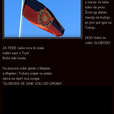
a noćas će tebe
lutko da prosi.
Život ga danas
stavlja na kušnju
po prvi put igra na
Tušnju.
OOO Volim te
volim SLOBODO
ZA TEBE naša srca bi stala
rođen sam u Tuzli
Bože tebi hvala.
Sa prozora sobe gleda u Mejdan,
a Mejdan i Tušanj uvijek su jedan
sjeća se riječi oca svoga:
“SLOBODA SE SINE VOLI DO GROBA”