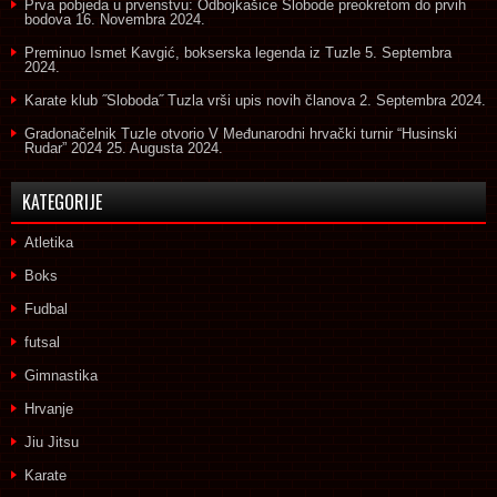
Prva pobjeda u prvenstvu: Odbojkašice Slobode preokretom do prvih
bodova
16. Novembra 2024.
Preminuo Ismet Kavgić, bokserska legenda iz Tuzle
5. Septembra
2024.
Karate klub ˝Sloboda˝ Tuzla vrši upis novih članova
2. Septembra 2024.
Gradonačelnik Tuzle otvorio V Međunarodni hrvački turnir “Husinski
Rudar” 2024
25. Augusta 2024.
KATEGORIJE
Atletika
Boks
Fudbal
futsal
Gimnastika
Hrvanje
Jiu Jitsu
Karate