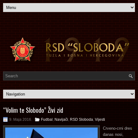
“Volim te Slobodo” Živi zid
9. Maja 2016.
Fudbal
,
Navijači
,
RSD Sloboda
,
Vijesti
Crveno-crni dres
danas nosi,