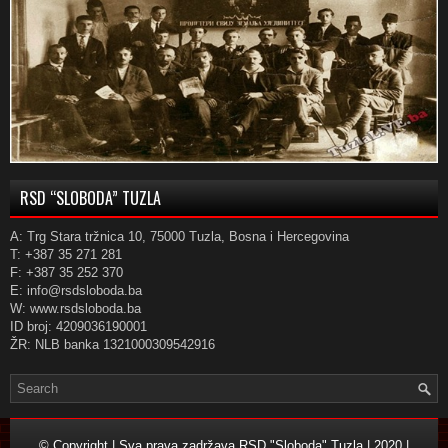
RSD “SLOBODA” TUZLA
A: Trg Stara tržnica 10, 75000 Tuzla, Bosna i Hercegovina
T: +387 35 271 281
F: +387 35 252 370
E: info@rsdsloboda.ba
W: www.rsdsloboda.ba
ID broj: 4209036190001
ŽR: NLB banka 1321000309542916
© Copyright | Sva prava zadržava RSD "Sloboda" Tuzla | 2020 |