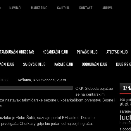
»
NAVIJAČI
MARKETING
GALERIJA
KONTAKT
ARHIVA
TAMBURAŠKI ORKESTAR
KOŠARKAŠKI KLUB
PLIVAČKI KLUB
ATLETSKI KLUB
AČKI KLUB
ŠAHOVSKI KLUB
KARATE KLUB
ODBOJKAŠKI KLUB
KLUB RS 
 2022.
Košarka
,
RSD Sloboda
,
Vijesti
OZN
OKK Sloboda pojačao
se na centarskim
 za nastavak takmičarske sezone u košarkaškom prvenstvu Bosne i
100 god
atleti
e.
saraje
fud
uzlaka je Đoko Šalić, saznaje portal BHbasket. Dolazi iz
husref
 prvoligaša Cherkasy gdje bio jedan od najboljih igrača.
slobod