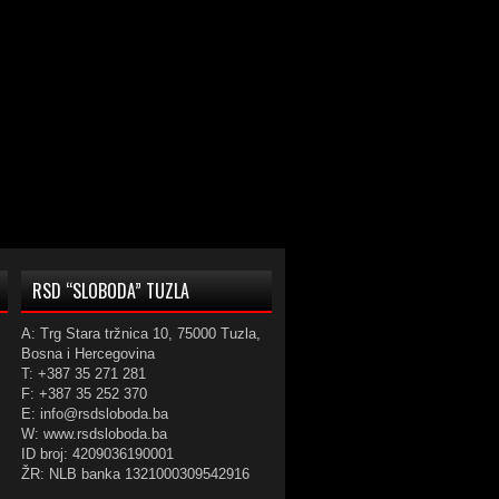
RSD “SLOBODA” TUZLA
A: Trg Stara tržnica 10, 75000 Tuzla,
Bosna i Hercegovina
T: +387 35 271 281
F: +387 35 252 370
E: info@rsdsloboda.ba
W: www.rsdsloboda.ba
ID broj: 4209036190001
ŽR: NLB banka 1321000309542916