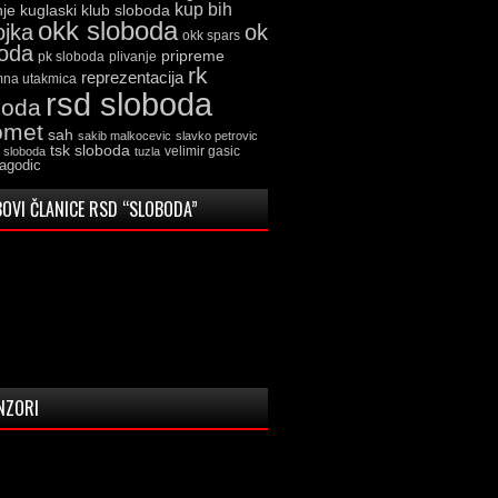
kup bih
kuglaski klub sloboda
nje
okk sloboda
ojka
ok
okk spars
boda
pripreme
pk sloboda
plivanje
rk
reprezentacija
mna utakmica
rsd sloboda
boda
omet
sah
sakib malkocevic
slavko petrovic
tsk sloboda
velimir gasic
k sloboda
tuzla
jagodic
OVI ČLANICE RSD “SLOBODA”
NZORI