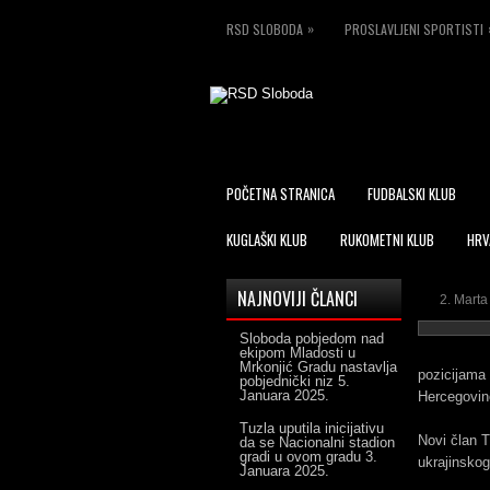
»
RSD SLOBODA
PROSLAVLJENI SPORTISTI
POČETNA STRANICA
FUDBALSKI KLUB
KUGLAŠKI KLUB
RUKOMETNI KLUB
HRV
NAJNOVIJI ČLANCI
2. Marta
Sloboda pobjedom nad
ekipom Mladosti u
Mrkonjić Gradu nastavlja
pozicijama
pobjednički niz
5.
Januara 2025.
Hercegovin
Tuzla uputila inicijativu
Novi član T
da se Nacionalni stadion
gradi u ovom gradu
3.
ukrajinskog
Januara 2025.