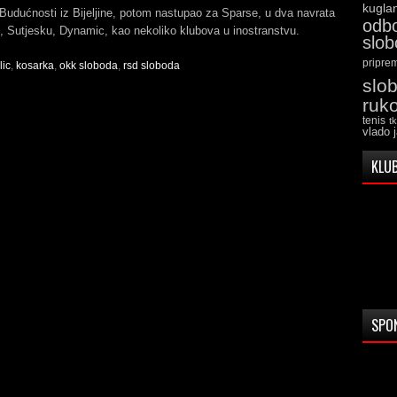
kugla
Budućnosti iz Bijeljine, potom nastupao za Sparse, u dva navrata
odb
, Sutjesku, Dynamic, kao nekoliko klubova u inostranstvu.
slo
pripre
lic
,
kosarka
,
okk sloboda
,
rsd sloboda
slo
ruk
tenis
t
vlado 
KLUB
SPO