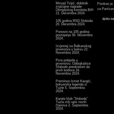
Mirsad Tinjić, dobitnik
Ponikao je 
značajne nagrade
za Partizan
Olimpijskog komiteta BiH
21. Decembra 2024.
djoko sa
105 godina RSD Sloboda
20. Decembra 2024.
Ponosni na 105 godina
postojanja
30. Novembra
2024.
Izvjestaj sa Balkanskog
prvenstva u boksu
22.
Novembra 2024.
Prva pobjeda u
prvenstvu: Odbojkašice
Slobode preokretom do
prvih bodova
16.
Novembra 2024.
Preminuo Ismet Kavgić,
bokserska legenda iz
Tuzle
5. Septembra
2024.
Karate klub ˝Sloboda˝
Tuzla vrši upis novih
članova
2. Septembra
2024.