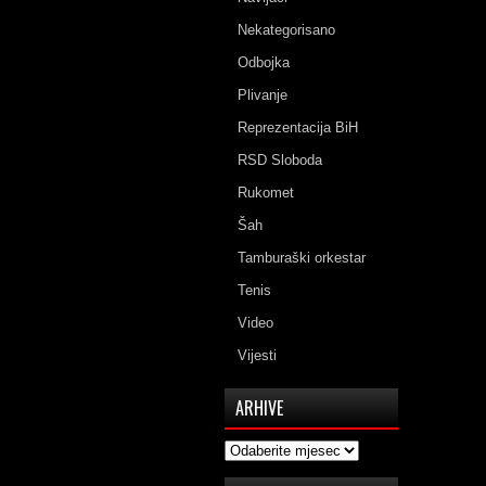
Nekategorisano
Odbojka
Plivanje
Reprezentacija BiH
RSD Sloboda
Rukomet
Šah
Tamburaški orkestar
Tenis
Video
Vijesti
ARHIVE
Arhive