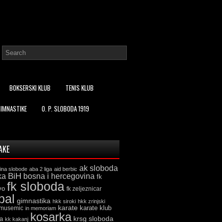
BOKSERSKI KLUB
TENIS KLUB
GIMNASTIKE
O. P. SLOBODA 1919
AKE
ak sloboda
ina slobode
aba 2 liga
aid berbic
ka
BiH
bosna i hercegovina
fk
fk sloboda
vo
fk zeljeznicar
bal
gimnastika
hkk siroki
hkk zrinjski
karate
karate klub
 musemic
in memoriam
kosarka
krsg sloboda
a
kk kakanj