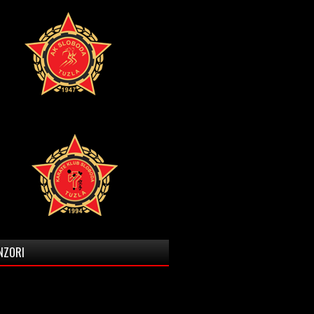
NZORI