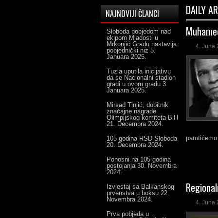
DAILY A
NAJNOVIJI ČLANCI
Muhamed A
Sloboda pobjedom nad
ekipom Mladosti u
Mrkonjić Gradu nastavlja
4. Juna 
pobjednički niz
5.
Januara 2025.
Tuzla uputila inicijativu
da se Nacionalni stadion
gradi u ovom gradu
3.
Januara 2025.
Mirsad Tinjić, dobitnik
značajne nagrade
Olimpijskog komiteta BiH
21. Decembra 2024.
pamtićemo 
105 godina RSD Sloboda
20. Decembra 2024.
Ponosni na 105 godina
postojanja
30. Novembra
2024.
Regional
Izvjestaj sa Balkanskog
prvenstva u boksu
22.
Novembra 2024.
4. Juna 
Prva pobjeda u