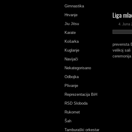
Gimnastika
Liga mlad
Hrvanje
Jiu Jitsu
4. Juna 
Karate
Košarka
prevensta B
Kuglanje
velikoj sal
ceremonija 
Navijači
Nekategorisano
Odbojka
Plivanje
Reprezentacija BiH
RSD Sloboda
Rukomet
Šah
Tamburaški orkestar