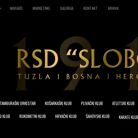
»
NAVIJAČI
MARKETING
GALERIJA
KONTAKT
ARHIVA
TAMBURAŠKI ORKESTAR
KOŠARKAŠKI KLUB
PLIVAČKI KLUB
ATLETSKI KLUB
I KLUB
RUKOMETNI KLUB
HRVAČKI KLUB
ŠAHOVSKI KLUB
KARATE KLU