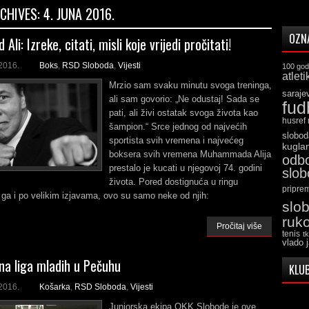
RCHIVES:
4. JUNA 2016.
OZN
li: Izreke, citati, misli koje vrijedi pročitati!
2016.
Boks
,
RSD Sloboda
,
Vijesti
100 god
atleti
Mrzio sam svaku minutu svoga treninga,
saraje
ali sam govorio: „Ne odustaj! Sada se
fud
pati, ali živi ostatak svoga života kao
husref
šampion.“ Srce jednog od najvećih
slobod
sportista svih vremena i najvećeg
kugla
boksera svih vremena Muhammada Alija
odb
prestalo je kucati u njegovoj 74. godini
slo
života. Pored dostignuća u ringu
pripre
ga i po velikim izjavama, ovo su samo neke od njih:
slo
ruk
Pročitaj više
tenis
t
vlado 
na liga mladih u Pečuhu
KLUB
2016.
Košarka
,
RSD Sloboda
,
Vijesti
Juniorska ekipa OKK Slobode je ove