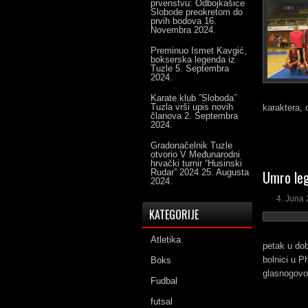
prvenstvu: Odbojkašice
Slobode preokretom do
prvih bodova
16.
Novembra 2024.
Preminuo Ismet Kavgić,
bokserska legenda iz
Tuzle
5. Septembra
2024.
Karate klub ˝Sloboda˝
Tuzla vrši upis novih
karaktera, 
članova
2. Septembra
2024.
Gradonačelnik Tuzle
otvorio V Međunarodni
hrvački turnir “Husinski
Rudar” 2024
25. Augusta
Umro le
2024.
4. Juna 
KATEGORIJE
Atletika
petak u dob
bolnici u P
Boks
glasnogovor
Fudbal
futsal