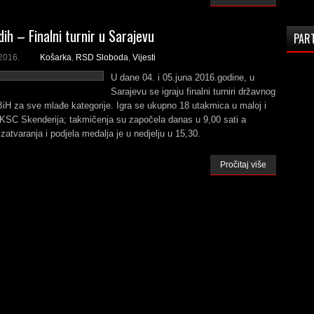
ih – Finalni turnir u Sarajevu
PAR
2016.
Košarka
,
RSD Sloboda
,
Vijesti
U dane 04. i 05.juna 2016.godine, u
Sarajevu se igraju finalni turniri državnog
iH za sve mlađe kategorije. Igra se ukupno 18 utakmica u maloj i
i KSC Skenderija; takmičenja su započela danas u 9,00 sati a
zatvaranja i podjela medalja je u nedjelju u 15,30.
Pročitaj više