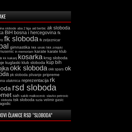
AKE
ak sloboda
ina slobode
aba 2 liga
aid berbic
ka
BiH
bosna i hercegovina
fk
fk sloboda
vo
fk zeljeznicar
bal
gimnastika
hkk siroki
hkk zrinjski
karate
karate klub
 musemic
in memoriam
kosarka
krsg sloboda
a
kk kakanj
kup bih
kuglaski klub sloboda
nje
okk sloboda
ojka
ok
okk spars
boda
pripreme
pk sloboda
plivanje
rk
reprezentacija
mna utakmica
rsd sloboda
boda
omet
sah
sakib malkocevic
slavko petrovic
tsk sloboda
velimir gasic
k sloboda
tuzla
jagodic
OVI ČLANICE RSD “SLOBODA”