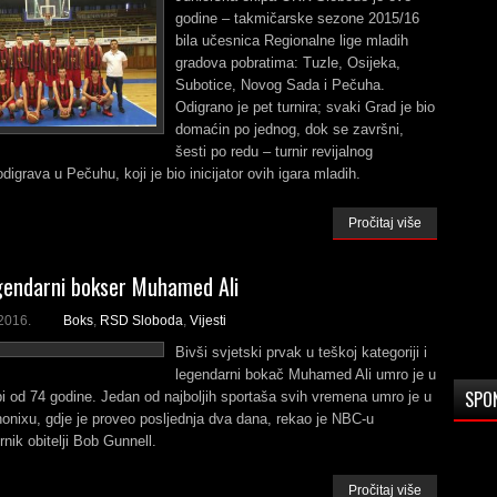
godine – takmičarske sezone 2015/16
bila učesnica Regionalne lige mladih
gradova pobratima: Tuzle, Osijeka,
Subotice, Novog Sada i Pečuha.
Odigrano je pet turnira; svaki Grad je bio
domaćin po jednog, dok se završni,
šesti po redu – turnir revijalnog
odigrava u Pečuhu, koji je bio inicijator ovih igara mladih.
Pročitaj više
gendarni bokser Muhamed Ali
2016.
Boks
,
RSD Sloboda
,
Vijesti
Bivši svjetski prvak u teškoj kategoriji i
legendarni bokač Muhamed Ali umro je u
SPO
i od 74 godine. Jedan od najboljih sportaša svih vremena umro je u
honixu, gdje je proveo posljednja dva dana, rekao je NBC-u
nik obitelji Bob Gunnell.
Pročitaj više