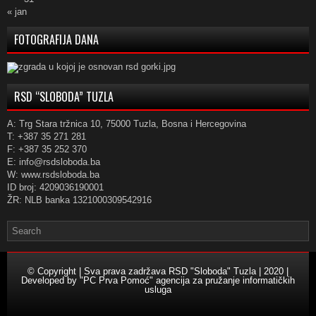
« jan
FOTOGRAFIJA DANA
RSD “SLOBODA” TUZLA
A: Trg Stara tržnica 10, 75000 Tuzla, Bosna i Hercegovina
T: +387 35 271 281
F: +387 35 252 370
E: info@rsdsloboda.ba
W: www.rsdsloboda.ba
ID broj: 4209036190001
ŽR: NLB banka 1321000309542916
© Copyright | Sva prava zadržava RSD "Sloboda" Tuzla | 2020 |
Developed by
"PC Prva Pomoć" agencija za pružanje informatičkih
usluga