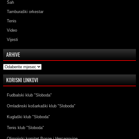
Šah
Tamburaški orkestar
Tenis
Video
Vijesti
ARHIVE
Arhive
KORISNI LINKOVI
Fudbalski klub "Sloboda"
Omladinski košarkaški klub "Sloboda"
Kuglaški klub "Sloboda"
Tenis klub "Sloboda"
Olimpijski komitet Bosne i Hercegovine