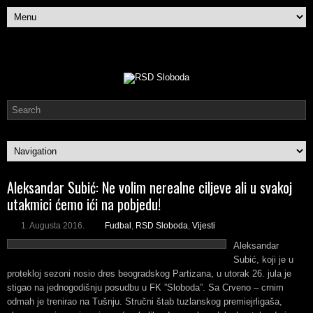
Aleksandar Subić: Ne volim nerealne ciljeve ali u svakoj
utakmici ćemo ići na pobjedu!
1. Augusta 2016.
Fudbal
,
RSD Sloboda
,
Vijesti
Aleksandar
Subić, koji je u
protekloj sezoni nosio dres beogradskog Partizana, u utorak 26. jula je
stigao na jednogodišnju posudbu u FK ”Sloboda”. Sa Crveno – crnim
odmah je trenirao na Tušnju. Stručni štab tuzlanskog premiejrligaša,