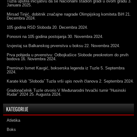
Tuzla uputila inicijativu da se Nacionalni stadion gradi u ovom gradu
3.
Januara 2025.
Mirsad Tinjić, dobitnik značajne nagrade Olimpijskog komiteta BiH
21.
Decembra 2024.
105 godina RSD Sloboda
20. Decembra 2024.
Ponosni na 105 godina postojanja
30. Novembra 2024.
Izvjestaj sa Balkanskog prvenstva u boksu
22. Novembra 2024.
Prva pobjeda u prvenstvu: Odbojkašice Slobode preokretom do prvih
bodova
16. Novembra 2024.
Preminuo Ismet Kavgić, bokserska legenda iz Tuzle
5. Septembra
2024.
Karate klub ˝Sloboda˝ Tuzla vrši upis novih članova
2. Septembra 2024.
Gradonačelnik Tuzle otvorio V Međunarodni hrvački turnir “Husinski
Rudar” 2024
25. Augusta 2024.
KATEGORIJE
Atletika
Boks