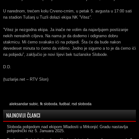
U narednom, trećem kolu Crveno-crnim, u petak 5. avgusta u 17:00 sati
na stadion Tušanj u Tuzli dolazi ekipa NK ”Vitez”.
”Vitez je nezgodna ekipa. Ja inače ne volim da najavljujem postizanje
nekih nerealnih ciljeva. Na nama je da dođemo i odigramo dobru
utakmicu. Mi ćemo svakako ići na pobjedi. Šta će da bude nakon
devedeset minuta to ćemo da vidimo. Jedno je sigurno a to je da ćemo ići
na pobjedu”, zaključio je novi lijevi bek tuzlanske Slobode.
D.D.
(tuzlarije.net – RTV Slon)
aleksandar subic
,
fk sloboda
,
fudbal
,
rsd sloboda
NAJNOVIJI ČLANCI
Sloboda pobjedom nad ekipom Mladosti u Mrkonjić Gradu nastavlja
pobjednički niz
5. Januara 2025.