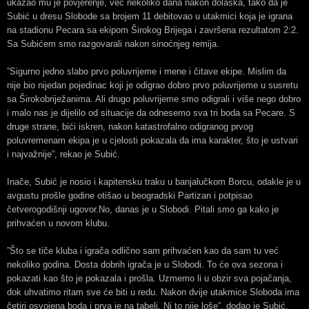
ukazao mu je povjerenje, već nekoliko dana nakon dolaska, tako da je
Subić u dresu Slobode sa brojem 11 debitovao u utakmici koja je igrana
na stadionu Pecara sa ekipom Širokog Brijega i završena rezultatom 2:2.
Sa Subićem smo razgovarali nakon sinoćnjeg remija.
”Sigurno jedno slabo prvo poluvrijeme i mene i čitave ekipe. Mislim da
nije bio nijedan pojedinac koji je odigrao dobro prvo poluvrijeme u susretu
sa Širokobriježanima. Ali drugo poluvrijeme smo odigrali i više nego dobro
i malo nas je dijelilo od situacije da odnesemo sva tri boda sa Pecare. S
druge strane, bići iskren, nakon katastrofalno odigranog prvog
poluvremenam ekipa je u cjelosti pokazala da ima karakter, što je ustvari
i najvažnije”, rekao je Subić.
Inače, Subić je nosio i kapitensku traku u banjalučkom Borcu, odakle je u
avgustu prošle godine otišao u beogradski Partizan i potpisao
četverogodišnji ugovor.No, danas je u Slobodi. Pitali smo ga kako je
prihvaćen u novom klubu.
”Što se tiče kluba i igrača odlično sam prihvaćen kao da sam tu već
nekoliko godina. Dosta dobrih igrača je u Slobodi. To će ova sezona i
pokazati kao što je pokazala i prošla. Uzmemo li u obzir sva pojačanja,
dok uhvatimo ritam sve će biti u redu. Nakon dvije utakmice Sloboda ima
četiri osvojena boda i prva je na tabeli. Ni to nije loše”, dodao je Subić.