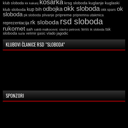
kosarka
krsg sloboda
kuglaski
klub sloboda
kuglanje
kk kakanj
okk sloboda
odbojka
ok
kup bih
klub sloboda
okk spars
sloboda
pripreme
pk sloboda
plivanje
pripremna utakmica
rsd sloboda
rk sloboda
reprezentacija
rukomet
tsk
sah
sakib malkocevic
slavko petrovic
tenis
tk sloboda
sloboda
vlado jagodic
velimir gasic
tuzla
KLUBOVI ČLANICE RSD “SLOBODA”
SPONZORI