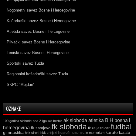
Nogometni savez Bosne i Hercegovine
Košarkaški savez Bosne i Hercegovine
Atletski savez Bosne i Hercegovine
Plivački savez Bosne i Hercegovine
Teniski savez Bosne i Hercegovine
Sportski savez Tuzla
Regionalni košarkaški savez Tuzla
SKPC "Mejdan"
OZNAKE
ak sloboda
atletika
BiH
bosna i
100 godina slobode
aba 2 liga
aid berbic
fk sloboda
fudbal
hercegovina
fk sarajevo
fk zeljeznicar
gimnastika
karate
karate
husref musemic
hkk siroki
hkk zrinjski
in memoriam