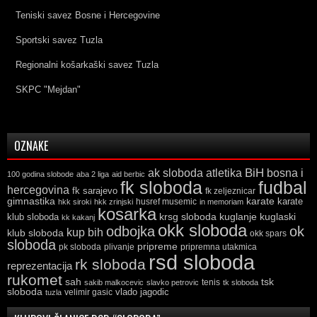
Teniski savez Bosne i Hercegovine
Sportski savez Tuzla
Regionalni košarkaški savez Tuzla
SKPC "Mejdan"
OZNAKE
ak sloboda
atletika
BiH
bosna i
100 godina slobode
aba 2 liga
aid berbic
fk sloboda
fudbal
hercegovina
fk sarajevo
fk zeljeznicar
gimnastika
karate
karate
husref musemic
hkk siroki
hkk zrinjski
in memoriam
kosarka
krsg sloboda
kuglaski
klub sloboda
kuglanje
kk kakanj
okk sloboda
odbojka
ok
kup bih
klub sloboda
okk spars
sloboda
pripreme
pk sloboda
plivanje
pripremna utakmica
rsd sloboda
rk sloboda
reprezentacija
rukomet
tsk
sah
sakib malkocevic
slavko petrovic
tenis
tk sloboda
sloboda
vlado jagodic
velimir gasic
tuzla