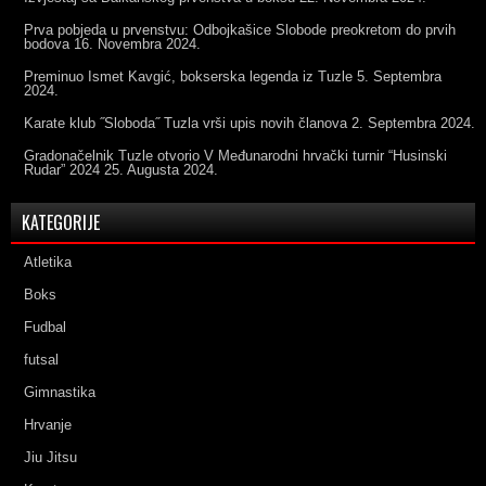
Prva pobjeda u prvenstvu: Odbojkašice Slobode preokretom do prvih
bodova
16. Novembra 2024.
Preminuo Ismet Kavgić, bokserska legenda iz Tuzle
5. Septembra
2024.
Karate klub ˝Sloboda˝ Tuzla vrši upis novih članova
2. Septembra 2024.
Gradonačelnik Tuzle otvorio V Međunarodni hrvački turnir “Husinski
Rudar” 2024
25. Augusta 2024.
KATEGORIJE
Atletika
Boks
Fudbal
futsal
Gimnastika
Hrvanje
Jiu Jitsu