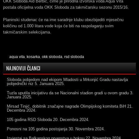
OKK Sloboda Aid Berbić, čime je prirodna izvorska voda Aqua Vita
postala oficijelna voda OKK Sloboda za takmičarsku sezonu 2015/16.
Planinski studenac će na ime saradnje klubu obezbijediti mjesečnu
količinu od 1.000 litara vode koja će biti na raspolaganju svim
takmičarskim selekcijama.
aqua vita
,
kosarka
,
okk sloboda
,
rsd sloboda
NAJNOVIJI ČLANCI
Sloboda pobjedom nad ekipom Mladosti u Mrkonjić Gradu nastavlja
pobjednički niz
5. Januara 2025.
Tuzla uputila inicijativu da se Nacionalni stadion gradi u ovom gradu
3.
Januara 2025.
Mirsad Tinjić, dobitnik značajne nagrade Olimpijskog komiteta BiH
21.
Decembra 2024.
105 godina RSD Sloboda
20. Decembra 2024.
Ponosni na 105 godina postojanja
30. Novembra 2024.
Izvjestaj sa Balkanskog prvenstva u boksu
22. Novembra 2024.