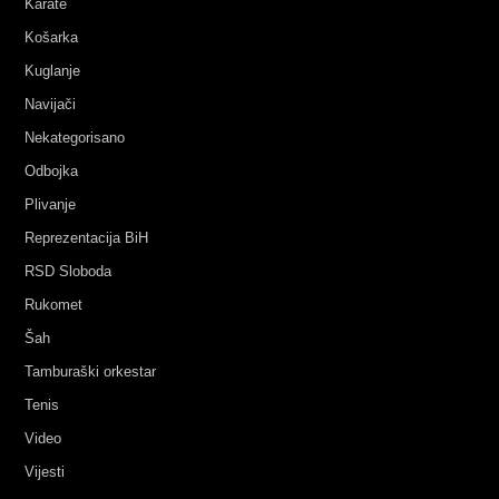
Karate
Košarka
Kuglanje
Navijači
Nekategorisano
Odbojka
Plivanje
Reprezentacija BiH
RSD Sloboda
Rukomet
Šah
Tamburaški orkestar
Tenis
Video
Vijesti