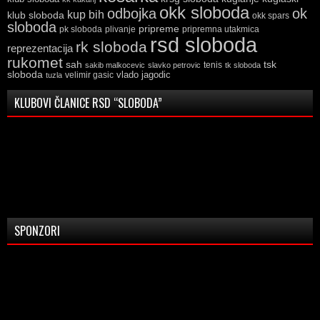
okk sloboda
odbojka
ok
kup bih
klub sloboda
okk spars
sloboda
pripreme
pk sloboda
plivanje
pripremna utakmica
rsd sloboda
rk sloboda
reprezentacija
rukomet
tsk
sah
sakib malkocevic
slavko petrovic
tenis
tk sloboda
sloboda
vlado jagodic
velimir gasic
tuzla
KLUBOVI ČLANICE RSD “SLOBODA”
SPONZORI