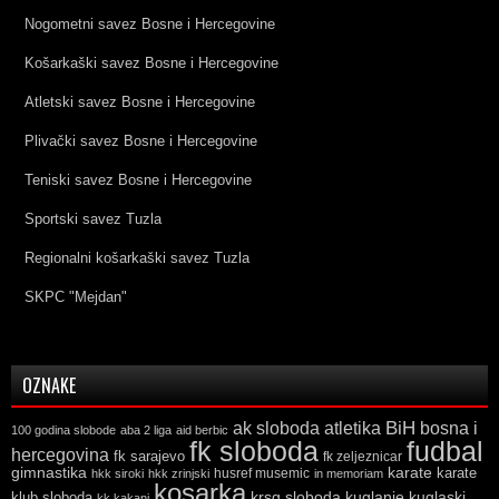
Nogometni savez Bosne i Hercegovine
Košarkaški savez Bosne i Hercegovine
Atletski savez Bosne i Hercegovine
Plivački savez Bosne i Hercegovine
Teniski savez Bosne i Hercegovine
Sportski savez Tuzla
Regionalni košarkaški savez Tuzla
SKPC "Mejdan"
OZNAKE
ak sloboda
atletika
BiH
bosna i
100 godina slobode
aba 2 liga
aid berbic
fk sloboda
fudbal
hercegovina
fk sarajevo
fk zeljeznicar
gimnastika
karate
karate
husref musemic
hkk siroki
hkk zrinjski
in memoriam
kosarka
krsg sloboda
kuglaski
klub sloboda
kuglanje
kk kakanj