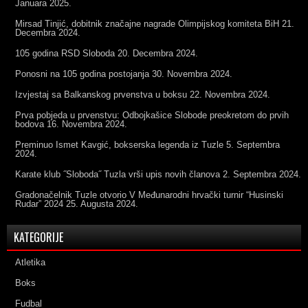
Januara 2025.
Mirsad Tinjić, dobitnik značajne nagrade Olimpijskog komiteta BiH
21.
Decembra 2024.
105 godina RSD Sloboda
20. Decembra 2024.
Ponosni na 105 godina postojanja
30. Novembra 2024.
Izvjestaj sa Balkanskog prvenstva u boksu
22. Novembra 2024.
Prva pobjeda u prvenstvu: Odbojkašice Slobode preokretom do prvih
bodova
16. Novembra 2024.
Preminuo Ismet Kavgić, bokserska legenda iz Tuzle
5. Septembra
2024.
Karate klub ˝Sloboda˝ Tuzla vrši upis novih članova
2. Septembra 2024.
Gradonačelnik Tuzle otvorio V Međunarodni hrvački turnir “Husinski
Rudar” 2024
25. Augusta 2024.
KATEGORIJE
Atletika
Boks
Fudbal