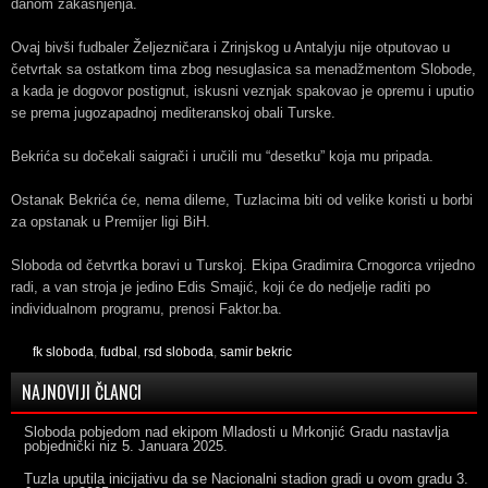
danom zakašnjenja.
Ovaj bivši fudbaler Željezničara i Zrinjskog u Antalyju nije otputovao u
četvrtak sa ostatkom tima zbog nesuglasica sa menadžmentom Slobode,
a kada je dogovor postignut, iskusni veznjak spakovao je opremu i uputio
se prema jugozapadnoj mediteranskoj obali Turske.
Bekrića su dočekali saigrači i uručili mu “desetku” koja mu pripada.
Ostanak Bekrića će, nema dileme, Tuzlacima biti od velike koristi u borbi
za opstanak u Premijer ligi BiH.
Sloboda od četvrtka boravi u Turskoj. Ekipa Gradimira Crnogorca vrijedno
radi, a van stroja je jedino Edis Smajić, koji će do nedjelje raditi po
individualnom programu, prenosi Faktor.ba.
fk sloboda
,
fudbal
,
rsd sloboda
,
samir bekric
NAJNOVIJI ČLANCI
Sloboda pobjedom nad ekipom Mladosti u Mrkonjić Gradu nastavlja
pobjednički niz
5. Januara 2025.
Tuzla uputila inicijativu da se Nacionalni stadion gradi u ovom gradu
3.