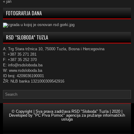
« jan
FOTOGRAFIJA DANA
RSD “SLOBODA” TUZLA
A: Trg Stara tržnica 10, 75000 Tuzla, Bosna i Hercegovina
T: +387 35 271 281
F: +387 35 252 370
E: info@rsdsloboda.ba
W: www.rsdsloboda.ba
ID broj: 4209036190001
ŽR: NLB banka 1321000309542916
© Copyright | Sva prava zadržava RSD "Sloboda" Tuzla | 2020 |
Developed by
"PC Prva Pomoć" agencija za pružanje informatičkih
usluga