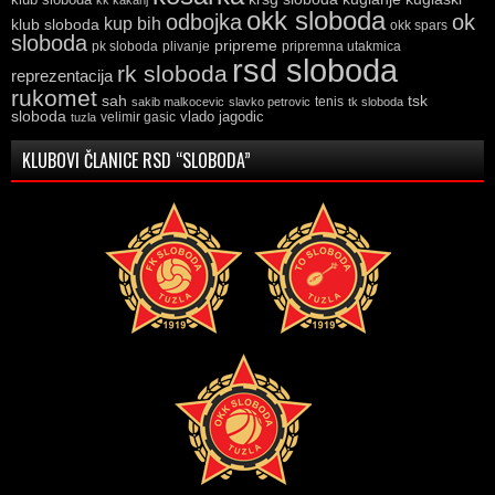
okk sloboda
odbojka
ok
kup bih
klub sloboda
okk spars
sloboda
pripreme
pk sloboda
plivanje
pripremna utakmica
rsd sloboda
rk sloboda
reprezentacija
rukomet
tsk
sah
sakib malkocevic
slavko petrovic
tenis
tk sloboda
sloboda
vlado jagodic
velimir gasic
tuzla
KLUBOVI ČLANICE RSD “SLOBODA”