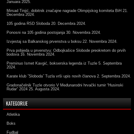
Januara 2025.
Mirsad Tinjić, dobitnik značajne nagrade Olimpijskog komiteta BiH
21.
Decembra 2024.
105 godina RSD Sloboda
20. Decembra 2024.
Ponosni na 105 godina postojanja
30. Novembra 2024.
Izvjestaj sa Balkanskog prvenstva u boksu
22. Novembra 2024.
Prva pobjeda u prvenstvu: Odbojkašice Slobode preokretom do prvih
bodova
16. Novembra 2024.
Preminuo Ismet Kavgić, bokserska legenda iz Tuzle
5. Septembra
2024.
Karate klub ˝Sloboda˝ Tuzla vrši upis novih članova
2. Septembra 2024.
Gradonačelnik Tuzle otvorio V Međunarodni hrvački turnir “Husinski
Rudar” 2024
25. Augusta 2024.
KATEGORIJE
Atletika
Boks
Fudbal