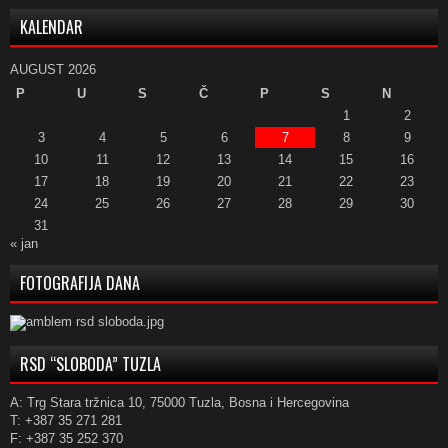
KALENDAR
AUGUST 2026
P
U
S
Č
P
S
N
1
2
3
4
5
6
7
8
9
10
11
12
13
14
15
16
17
18
19
20
21
22
23
24
25
26
27
28
29
30
31
« jan
FOTOGRAFIJA DANA
RSD “SLOBODA” TUZLA
A: Trg Stara tržnica 10, 75000 Tuzla, Bosna i Hercegovina
T: +387 35 271 281
F: +387 35 252 370