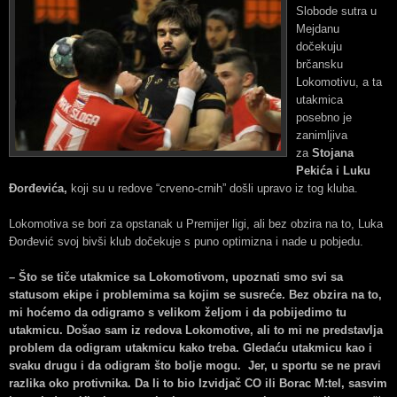
Slobode sutra u
Mejdanu
dočekuju
brčansku
Lokomotivu, a ta
utakmica
posebno je
zanimljiva
za
Stojana
Pekića i Luku
Đorđevića,
koji su u redove “crveno-crnih” došli upravo iz tog kluba.
Lokomotiva se bori za opstanak u Premijer ligi, ali bez obzira na to, Luka
Đorđević svoj bivši klub dočekuje s puno optimizna i nade u pobjedu.
– Što se tiče utakmice sa Lokomotivom, upoznati smo svi sa
statusom ekipe i problemima sa kojim se susreće. Bez obzira na to,
mi hoćemo da odigramo s velikom željom i da pobijedimo tu
utakmicu. Došao sam iz redova Lokomotive, ali to mi ne predstavlja
problem da odigram utakmicu kako treba. Gledaću utakmicu kao i
svaku drugu i da odigram što bolje mogu. Jer, u sportu se ne pravi
razlika oko protivnika. Da li to bio Izvidjač CO ili Borac M:tel, sasvim