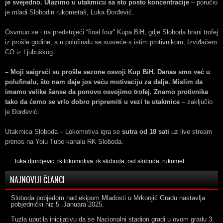
je svejedno. Ulazimo u utakmicu sa sto posto koncentracije
– poručio
je mladi Slobodin rukometaš, Luka Đorđević.
Osvrnuo se i na predstojeći “final four” Kupa BiH, gdje Sloboda brani trofej
iz prošle godine, a u polufinalu se susreće s istim protivnikom, Izviđačem
CO iz Ljubuškog.
– Moji saigrsči su prošle sezone osvoji Kup BiH. Danas smo već u
polufinalu, što nam daje jos veću motivaciju za dalje. Mislim da
imamo velike šanse da ponovo osvojimo trofej. Znamo protivnika
tako da ćemo se vrlo dobro pripremiti u vezi te utakmice
– zaključio
je Đorđević.
Utakmica Sloboda – Lokomotiva igra se
sutra od 18 sati
uz live stream
prenos na Yoiu Tube kanalu RK Sloboda.
luka djordjevic
,
rk lokomotiva
,
rk sloboda
,
rsd sloboda
,
rukomet
NAJNOVIJI ČLANCI
Sloboda pobjedom nad ekipom Mladosti u Mrkonjić Gradu nastavlja
pobjednički niz
5. Januara 2025.
Tuzla uputila inicijativu da se Nacionalni stadion gradi u ovom gradu
3.