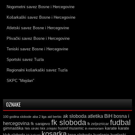
Nogometni savez Bosne i Hercegovine
Košarkaški savez Bosne i Hercegovine
Atletski savez Bosne i Hercegovine
Plivački savez Bosne i Hercegovine
Teniski savez Bosne i Hercegovine
Sportski savez Tuzla
Regionalni košarkaški savez Tuzla
SKPC "Mejdan"
OZNAKE
ak sloboda
atletika
BiH
bosna i
100 godina slobode
aba 2 liga
aid berbic
fk sloboda
fudbal
hercegovina
fk sarajevo
fk zeljeznicar
gimnastika
karate
karate
husref musemic
hkk siroki
hkk zrinjski
in memoriam
kosarka
krsg sloboda
kuglaski
klub sloboda
kuglanje
kk kakanj