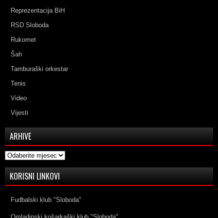
Reprezentacija BiH
RSD Sloboda
Rukomet
Šah
Tamburaški orkestar
Tenis
Video
Vijesti
ARHIVE
Arhive
KORISNI LINKOVI
Fudbalski klub "Sloboda"
Omladinski košarkaški klub "Sloboda"