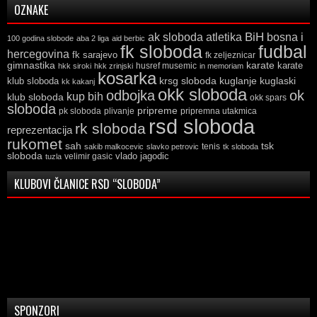
OZNAKE
ak sloboda
atletika
BiH
bosna i
100 godina slobode
aba 2 liga
aid berbic
fk sloboda
fudbal
hercegovina
fk sarajevo
fk zeljeznicar
gimnastika
karate
karate
husref musemic
hkk siroki
hkk zrinjski
in memoriam
kosarka
krsg sloboda
kuglaski
klub sloboda
kuglanje
kk kakanj
okk sloboda
odbojka
ok
kup bih
klub sloboda
okk spars
sloboda
pripreme
pk sloboda
plivanje
pripremna utakmica
rsd sloboda
rk sloboda
reprezentacija
rukomet
tsk
sah
sakib malkocevic
slavko petrovic
tenis
tk sloboda
sloboda
vlado jagodic
velimir gasic
tuzla
KLUBOVI ČLANICE RSD “SLOBODA”
SPONZORI