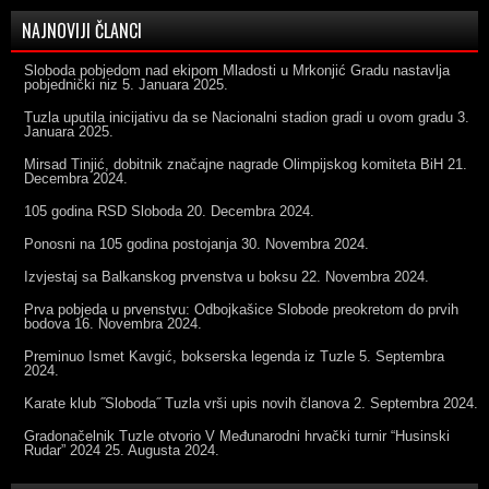
NAJNOVIJI ČLANCI
Sloboda pobjedom nad ekipom Mladosti u Mrkonjić Gradu nastavlja
pobjednički niz
5. Januara 2025.
Tuzla uputila inicijativu da se Nacionalni stadion gradi u ovom gradu
3.
Januara 2025.
Mirsad Tinjić, dobitnik značajne nagrade Olimpijskog komiteta BiH
21.
Decembra 2024.
105 godina RSD Sloboda
20. Decembra 2024.
Ponosni na 105 godina postojanja
30. Novembra 2024.
Izvjestaj sa Balkanskog prvenstva u boksu
22. Novembra 2024.
Prva pobjeda u prvenstvu: Odbojkašice Slobode preokretom do prvih
bodova
16. Novembra 2024.
Preminuo Ismet Kavgić, bokserska legenda iz Tuzle
5. Septembra
2024.
Karate klub ˝Sloboda˝ Tuzla vrši upis novih članova
2. Septembra 2024.
Gradonačelnik Tuzle otvorio V Međunarodni hrvački turnir “Husinski
Rudar” 2024
25. Augusta 2024.