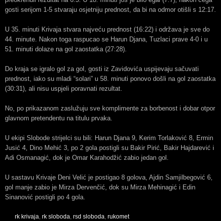
gosti serijom 1-5 stvaraju osjetniju prednost, da bi na odmor otišli s 12:17.
U 35. minuti Krivaja stvara najveću prednost (16:22) i održava je sve do
44. minute. Nakon toga raspucao se Harun Djana, Tuzlaci prave 4-0 i u
51. minuti dolaze na gol zaostatka (27:28).
Do kraja se igralo gol za gol, gosti iz Zavidovića uspijevaju sačuvati
prednost, iako su mladi “solari” u 58. minuti ponovo došli na gol zaostatka
(30:31), ali nisu uspjeli poravnati rezultat.
No, po prikazanom zaslužuju sve komplimente za borbenost i dobar otpor
glavnom pretendentu na titulu prvaka.
U ekipi Slobode strijelci su bili: Harun Djana 9, Kerim Torlaković 8, Ermin
Jusić 4, Dino Mehić 3, po 2 gola postigli su Bakir Pirić, Bakir Hajdarević i
Adi Osmanagić, dok je Omar Karahodžić zabio jedan gol.
U sastavu Krivaje Deni Velić je postigao 8 golova, Ajdin Samjilbegović 6,
gol manje zabio je Mirza Dervenčić, dok su Mirza Mehinagić i Edin
Sinanović postigli po 4 gola.
rk krivaja
,
rk sloboda
,
rsd sloboda
,
rukomet