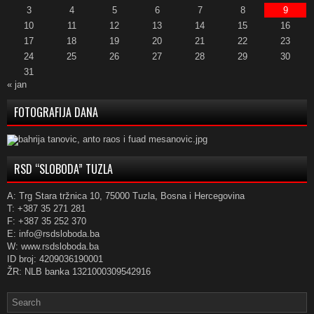
3
4
5
6
7
8
9
10
11
12
13
14
15
16
17
18
19
20
21
22
23
24
25
26
27
28
29
30
31
« jan
FOTOGRAFIJA DANA
RSD “SLOBODA” TUZLA
A: Trg Stara tržnica 10, 75000 Tuzla, Bosna i Hercegovina
T: +387 35 271 281
F: +387 35 252 370
E: info@rsdsloboda.ba
W: www.rsdsloboda.ba
ID broj: 4209036190001
ŽR: NLB banka 1321000309542916