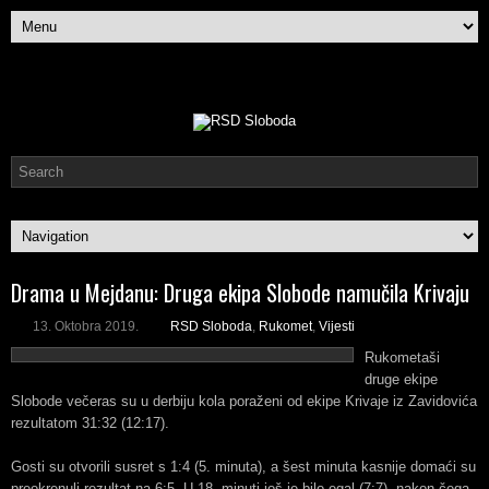
Drama u Mejdanu: Druga ekipa Slobode namučila Krivaju
13. Oktobra 2019.
RSD Sloboda
,
Rukomet
,
Vijesti
Rukometaši
druge ekipe
Slobode večeras su u derbiju kola poraženi od ekipe Krivaje iz Zavidovića
rezultatom 31:32 (12:17).
Gosti su otvorili susret s 1:4 (5. minuta), a šest minuta kasnije domaći su
preokrenuli rezultat na 6:5. U 18. minuti još je bilo egal (7:7), nakon čega