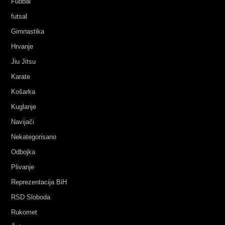
Fudbal
futsal
Gimnastika
Hrvanje
Jiu Jitsu
Karate
Košarka
Kuglanje
Navijači
Nekategorisano
Odbojka
Plivanje
Reprezentacija BiH
RSD Sloboda
Rukomet