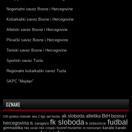
Nogometni savez Bosne i Hercegovine
Košarkaški savez Bosne i Hercegovine
Atletski savez Bosne i Hercegovine
Plivački savez Bosne i Hercegovine
Teniski savez Bosne i Hercegovine
Sportski savez Tuzla
Regionalni košarkaški savez Tuzla
SKPC "Mejdan"
OZNAKE
ak sloboda
atletika
BiH
bosna i
100 godina slobode
aba 2 liga
aid berbic
fk sloboda
fudbal
hercegovina
fk sarajevo
fk zeljeznicar
gimnastika
karate
karate
husref musemic
hkk siroki
hkk zrinjski
in memoriam