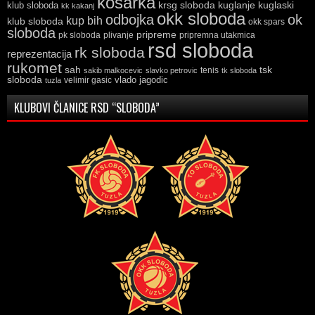
kosarka
krsg sloboda
kuglaski
klub sloboda
kuglanje
kk kakanj
okk sloboda
odbojka
ok
kup bih
klub sloboda
okk spars
sloboda
pripreme
pk sloboda
plivanje
pripremna utakmica
rsd sloboda
rk sloboda
reprezentacija
rukomet
tsk
sah
sakib malkocevic
slavko petrovic
tenis
tk sloboda
sloboda
vlado jagodic
velimir gasic
tuzla
KLUBOVI ČLANICE RSD “SLOBODA”