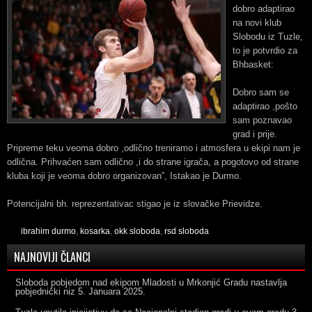
dobro adaptirao
na novi klub
Slobodu iz Tuzle,
to je potvrdio za
Bhbasket:
Dobro sam se
adaptirao ,pošto
sam poznavao
grad i prije.
Pripreme teku veoma dobro ,odlično treniramo i atmosfera u ekipi nam je
odlična. Prihvaćen sam odlično ,i do strane igrača, a pogotovo od strane
kluba koji je veoma dobro organizovan”, Istakao je Durmo.
Potencijalni bh. reprezentativac stigao je iz slovačke Prievidze.
ibrahim durmo
,
kosarka
,
okk sloboda
,
rsd sloboda
NAJNOVIJI ČLANCI
Sloboda pobjedom nad ekipom Mladosti u Mrkonjić Gradu nastavlja
pobjednički niz
5. Januara 2025.