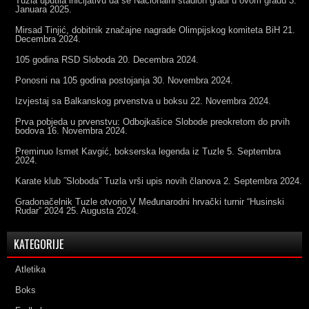
Tuzla uputila inicijativu da se Nacionalni stadion gradi u ovom gradu
3.
Januara 2025.
Mirsad Tinjić, dobitnik značajne nagrade Olimpijskog komiteta BiH
21.
Decembra 2024.
105 godina RSD Sloboda
20. Decembra 2024.
Ponosni na 105 godina postojanja
30. Novembra 2024.
Izvjestaj sa Balkanskog prvenstva u boksu
22. Novembra 2024.
Prva pobjeda u prvenstvu: Odbojkašice Slobode preokretom do prvih
bodova
16. Novembra 2024.
Preminuo Ismet Kavgić, bokserska legenda iz Tuzle
5. Septembra
2024.
Karate klub ˝Sloboda˝ Tuzla vrši upis novih članova
2. Septembra 2024.
Gradonačelnik Tuzle otvorio V Međunarodni hrvački turnir “Husinski
Rudar” 2024
25. Augusta 2024.
KATEGORIJE
Atletika
Boks