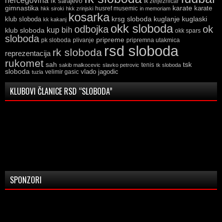
hercegovina
fk sarajevo
fk zeljeznicar
gimnastika
karate
karate
husref musemic
hkk siroki
hkk zrinjski
in memoriam
kosarka
krsg sloboda
kuglaski
klub sloboda
kuglanje
kk kakanj
okk sloboda
odbojka
ok
kup bih
klub sloboda
okk spars
sloboda
pripreme
pk sloboda
plivanje
pripremna utakmica
rsd sloboda
rk sloboda
reprezentacija
rukomet
tsk
sah
sakib malkocevic
slavko petrovic
tenis
tk sloboda
sloboda
vlado jagodic
velimir gasic
tuzla
KLUBOVI ČLANICE RSD “SLOBODA”
SPONZORI