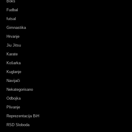
Boks
Fudbal
futsal
Gimnastika
Hrvanje
Jiu Jitsu
Karate
Košarka
Kuglanje
Navijači
Nekategorisano
Odbojka
Plivanje
Reprezentacija BiH
RSD Sloboda