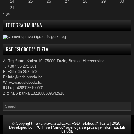
24
25
26
27
28
29
30
31
« jan
FOTOGRAFIJA DANA
RSD “SLOBODA” TUZLA
A: Trg Stara tržnica 10, 75000 Tuzla, Bosna i Hercegovina
T: +387 35 271 281
F: +387 35 252 370
E: info@rsdsloboda.ba
W: www.rsdsloboda.ba
ID broj: 4209036190001
ŽR: NLB banka 1321000309542916
© Copyright | Sva prava zadržava RSD "Sloboda" Tuzla | 2020 |
Developed by
"PC Prva Pomoć" agencija za pružanje informatičkih
usluga