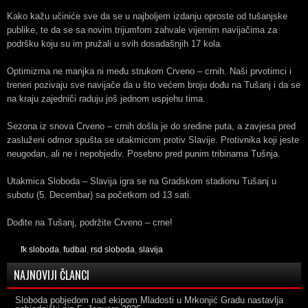
Kako kažu učiniće sve da se u najboljem izdanju oproste od tušanjske
publike, te da se sa novim trijumfom zahvale vijernim navijačima za
podršku koju su im pružali u svih dosadašnjih 17 kola.
Optimizma ne manjka ni među strukom Crveno – crnih. Naši prvotimci i
treneri pozivaju sve navijače da u što većem broju dođu na Tušanj i da se
na kraju zajedniči raduju još jednom uspjehu tima.
Sezona iz snova Crveno – crnih došla je do sredine puta, a zavjesa pred
zasluženi odmor spušta se utakmicom protiv Slavije. Protivnika koji jeste
neugodan, ali ne i nepobjediv. Posebno pred punim tribinama Tušnja.
Utakmica Sloboda – Slavija igra se na Gradskom stadionu Tušanj u
subotu (5. Decembar) sa početkom od 13 sati.
Dođite na Tušanj, podržite Crveno – crne!
fk sloboda
,
fudbal
,
rsd sloboda
,
slavija
NAJNOVIJI ČLANCI
Sloboda pobjedom nad ekipom Mladosti u Mrkonjić Gradu nastavlja