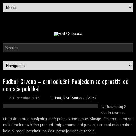
Fudbal: Crveno – crni odlučni: Pobjedom se oprostiti od
domaće publike!
3. Decembra 2015.
Fudbal
,
RSD Sloboda
,
Vijesti
U Rudarskoj 2
vlada izvrsna
atmosfera pred posljednji meč polusezone protiv Slavije. Crveno – crni su
maksimalno ozbiljno pristupili pripremama i uigravanju za utakmicu nakon
koje bi mogli prezimiti na čelu premijerligaške tabele.