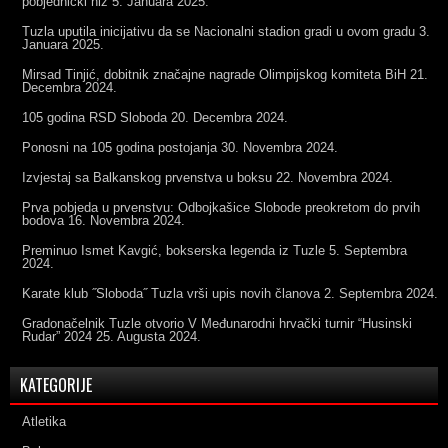
pobjednički niz
5. Januara 2025.
Tuzla uputila inicijativu da se Nacionalni stadion gradi u ovom gradu
3.
Januara 2025.
Mirsad Tinjić, dobitnik značajne nagrade Olimpijskog komiteta BiH
21.
Decembra 2024.
105 godina RSD Sloboda
20. Decembra 2024.
Ponosni na 105 godina postojanja
30. Novembra 2024.
Izvjestaj sa Balkanskog prvenstva u boksu
22. Novembra 2024.
Prva pobjeda u prvenstvu: Odbojkašice Slobode preokretom do prvih
bodova
16. Novembra 2024.
Preminuo Ismet Kavgić, bokserska legenda iz Tuzle
5. Septembra
2024.
Karate klub ˝Sloboda˝ Tuzla vrši upis novih članova
2. Septembra 2024.
Gradonačelnik Tuzle otvorio V Međunarodni hrvački turnir “Husinski
Rudar” 2024
25. Augusta 2024.
KATEGORIJE
Atletika