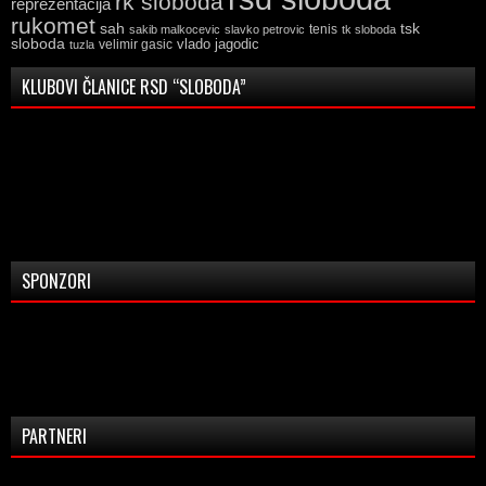
rk sloboda
reprezentacija
rukomet
tsk
sah
sakib malkocevic
slavko petrovic
tenis
tk sloboda
sloboda
vlado jagodic
velimir gasic
tuzla
KLUBOVI ČLANICE RSD “SLOBODA”
SPONZORI
PARTNERI