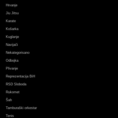
Hrvanje
Jiu Jitsu
Karate
Košarka
Kuglanje
Navijači
Nekategorisano
Odbojka
Plivanje
Reprezentacija BiH
RSD Sloboda
Rukomet
Šah
Tamburaški orkestar
Tenis