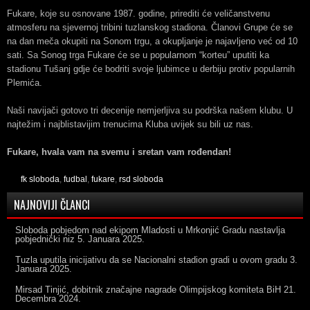
Fukare, koje su osnovane 1987. godine, prirediti će veličanstvenu
atmosferu na sjevernoj tribini tuzlanskog stadiona. Članovi Grupe će se
na dan meča okupiti na Sonom trgu, a okupljanje je najavljeno već od 10
sati. Sa Sonog trga Fukare će se u popularnom “korteu” uputiti ka
stadionu Tušanj gdje će bodriti svoje ljubimce u derbiju protiv popularnih
Plemića.
Naši navijači gotovo tri decenije nemjerljiva su podrška našem klubu. U
najtežim i najblistavijim trenucima Kluba uvijek su bili uz nas.
Fukare, hvala vam na svemu i sretan vam rođendan!
fk sloboda
,
fudbal
,
fukare
,
rsd sloboda
NAJNOVIJI ČLANCI
Sloboda pobjedom nad ekipom Mladosti u Mrkonjić Gradu nastavlja
pobjednički niz
5. Januara 2025.
Tuzla uputila inicijativu da se Nacionalni stadion gradi u ovom gradu
3.
Januara 2025.
Mirsad Tinjić, dobitnik značajne nagrade Olimpijskog komiteta BiH
21.
Decembra 2024.