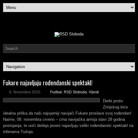
Fukare najavljuju rođendanski spektakl!
6. Novembra 2015.
Fudbal
,
RSD Sloboda
,
Vijesti
Derbi protiv
Zrinjskog biće
idealna prilika da naši najvjerniji navijači Fukare proslave svoj rođendan!
Naime, 08. novembra crveno – crna navijačka armija slavi 28 godina
postojanja, te uoči derbija jeseni najavljuju veliki rođendanski spektakl na
tribinama Tušnja.