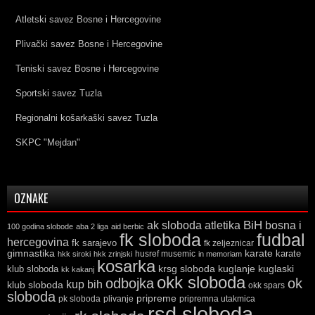
Atletski savez Bosne i Hercegovine
Plivački savez Bosne i Hercegovine
Teniski savez Bosne i Hercegovine
Sportski savez Tuzla
Regionalni košarkaški savez Tuzla
SKPC "Mejdan"
OZNAKE
ak sloboda
atletika
BiH
bosna i
100 godina slobode
aba 2 liga
aid berbic
fk sloboda
fudbal
hercegovina
fk sarajevo
fk zeljeznicar
gimnastika
karate
karate
husref musemic
hkk siroki
hkk zrinjski
in memoriam
kosarka
krsg sloboda
kuglaski
klub sloboda
kuglanje
kk kakanj
okk sloboda
odbojka
ok
kup bih
klub sloboda
okk spars
sloboda
pripreme
pk sloboda
plivanje
pripremna utakmica
rsd sloboda