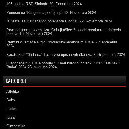
105 godina RSD Sloboda
20. Decembra 2024.
Ponosni na 105 godina postojanja
30. Novembra 2024.
Izvjestaj sa Balkanskog prvenstva u boksu
22. Novembra 2024.
Prva pobjeda u prvenstvu: Odbojkašice Slobode preokretom do prvih
bodova
16. Novembra 2024.
Preminuo Ismet Kavgić, bokserska legenda iz Tuzle
5. Septembra
2024.
Karate klub ˝Sloboda˝ Tuzla vrši upis novih članova
2. Septembra 2024.
Gradonačelnik Tuzle otvorio V Međunarodni hrvački turnir “Husinski
Rudar” 2024
25. Augusta 2024.
KATEGORIJE
Atletika
Boks
Fudbal
futsal
Gimnastika