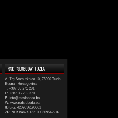
RSD “SLOBODA” TUZLA
A: Trg Stara tržnica 10, 75000 Tuzla,
Bosna i Hercegovina
T: +387 35 271 281
F: +387 35 252 370
E: info@rsdsloboda.ba
W: www.rsdsloboda.ba
ID broj: 4209036190001
ŽR: NLB banka 1321000309542916