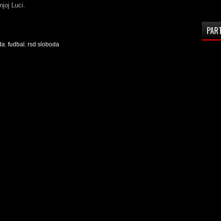
joj Luci.
PAR
da
,
fudbal
,
rsd sloboda