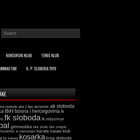
BOKSERSKI KLUB
TENIS KLUB
GIMNASTIKE
O. P. SLOBODA 1919
AKE
ak sloboda
ina slobode
aba 2 liga
aid berbic
ka
BiH
bosna i hercegovina
fk
fk sloboda
vo
fk zeljeznicar
bal
gimnastika
hkk siroki
hkk zrinjski
karate
karate klub
 musemic
in memoriam
kosarka
krsg sloboda
a
kk kakanj