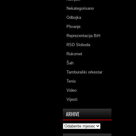
Nekategorisano
Odbojka
Plivanje
Reprezentacija BiH
RSD Sloboda
Rukomet
Šah
Tamburaški orkestar
Tenis
Video
Vijesti
ARHIVE
Arhive