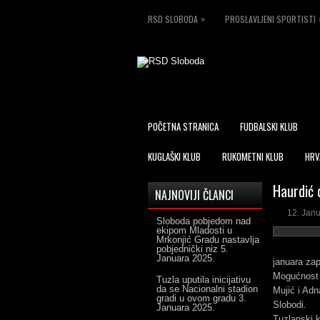
»
RSD SLOBODA
PROSLAVLJENI SPORTISTI
POČETNA STRANICA
FUDBALSKI KLUB
KUGLAŠKI KLUB
RUKOMETNI KLUB
HRV
Haurdić d
NAJNOVIJI ČLANCI
12. Jan
Sloboda pobjedom nad
ekipom Mladosti u
Mrkonjić Gradu nastavlja
pobjednički niz
5.
Januara 2025.
januara zap
Mogućnost 
Tuzla uputila inicijativu
da se Nacionalni stadion
Mujić i Adn
gradi u ovom gradu
3.
Slobodi.
Januara 2025.
Tuzlanski k