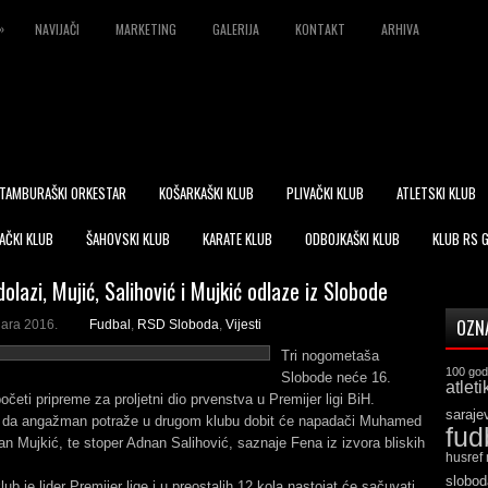
»
NAVIJAČI
MARKETING
GALERIJA
KONTAKT
ARHIVA
TAMBURAŠKI ORKESTAR
KOŠARKAŠKI KLUB
PLIVAČKI KLUB
ATLETSKI KLUB
AČKI KLUB
ŠAHOVSKI KLUB
KARATE KLUB
ODBOJKAŠKI KLUB
KLUB RS 
olazi, Mujić, Salihović i Mujkić odlaze iz Slobode
OZN
uara 2016.
Fudbal
,
RSD Sloboda
,
Vijesti
Tri nogometaša
100 god
Slobode neće 16.
atleti
očeti pripreme za proljetni dio prvenstva u Premijer ligi BiH.
saraje
da angažman potraže u drugom klubu dobit će napadači Muhamed
fud
an Mujkić, te stoper Adnan Salihović, saznaje Fena iz izvora bliskih
husref
slobod
lub je lider Premijer lige i u preostalih 12 kola nastojat će sačuvati