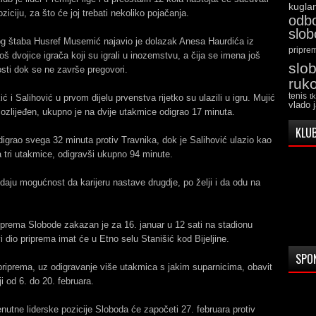
kugla
ziciju, za što će joj trebati nekoliko pojačanja.
odb
slo
og štaba Husref Musemić najavio je dolazak Anesa Haurdića iz
pripre
još dvojice igrača koji su igrali u inozemstvu, a čija se imena još
slo
osti dok se ne završe pregovori.
ruk
tenis
t
ć i Salihović u prvom dijelu prvenstva rijetko su ulazili u igru. Mujić
vlado 
 ozlijeđen, ukupno je na dvije utakmice odigrao 17 minuta.
KLUB
digrao svega 32 minuta protiv Travnika, dok je Salihović ulazio kao
a tri utakmice, odigravši ukupno 94 minute.
daju mogućnost da karijeru nastave drugdje, po želji i da odu na
prema Slobode zakazan je za 16. januar u 12 sati na stadionu
i dio priprema imat će u Etno selu Stanišić kod Bijeljine.
SPO
priprema, uz odigravanje više utakmica s jakim suparnicima, obavit
ji od 6. do 20. februara.
nutne liderske pozicije Sloboda će započeti 27. februara protiv