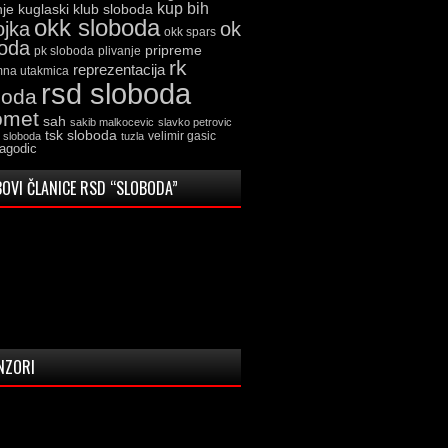
kup bih
kuglaski klub sloboda
nje
okk sloboda
ojka
ok
okk spars
boda
pripreme
pk sloboda
plivanje
rk
reprezentacija
mna utakmica
rsd sloboda
boda
omet
sah
sakib malkocevic
slavko petrovic
tsk sloboda
velimir gasic
k sloboda
tuzla
jagodic
OVI ČLANICE RSD “SLOBODA”
NZORI