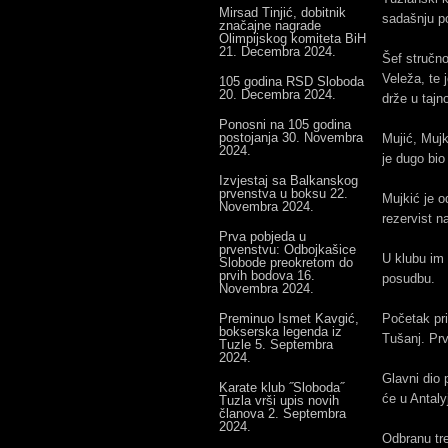
Mirsad Tinjić, dobitnik
sadašnju po
značajne nagrade
Olimpijskog komiteta BiH
21. Decembra 2024.
Šef stručn
Veleža, te 
105 godina RSD Sloboda
20. Decembra 2024.
drže u tajn
Ponosni na 105 godina
postojanja
30. Novembra
Mujić, Mujki
2024.
je dugo bio
Izvjestaj sa Balkanskog
prvenstva u boksu
22.
Mujkić je o
Novembra 2024.
rezervist n
Prva pobjeda u
prvenstvu: Odbojkašice
U klubu im 
Slobode preokretom do
prvih bodova
16.
posudbu.
Novembra 2024.
Preminuo Ismet Kavgić,
Početak pri
bokserska legenda iz
Tušanj. Prv
Tuzle
5. Septembra
2024.
Glavni dio 
Karate klub ˝Sloboda˝
će u Antaly
Tuzla vrši upis novih
članova
2. Septembra
2024.
Odbranu tre