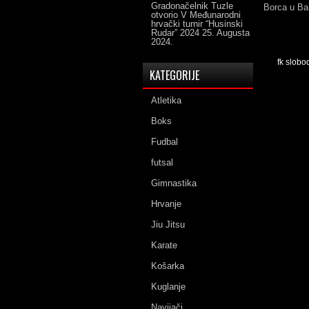
Gradonačelnik Tuzle
Borca u Ban
otvorio V Međunarodni
hrvački turnir “Husinski
Rudar” 2024
25. Augusta
2024.
fk slobo
KATEGORIJE
Atletika
Boks
Fudbal
futsal
Gimnastika
Hrvanje
Jiu Jitsu
Karate
Košarka
Kuglanje
Navijači