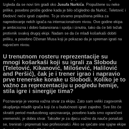
Izgleda da se novi tim gradi oko
Jusufa Nurkića
. Propuštene su neke
prilike, posebno prošle godine kada je bilo očigledno da Nurkić, Teletović i
Đedović neće igrati zajedno. To je stvarno propuštena prilika za
napredovanje nekih igrača na internacionalnom nivou. Ove godine ekipa
je ambiciozna i dobro balansirana i spolja i iznutra, tako da će biti težak
protivnik svakoj drugoj ekipi. Nadam se da će mlađi košarkaši dobiti
priliku, a posebno Dženan Musa koji je pokazao da je spreman igrati na
najvećem nivou.
U trenutnom rosteru reprezentacije su
mnogi košarkaši koji su igrali za Slobodu
(Teletović, Kikanović, Milošević, Halilović
and Peršić), čak je i trener igrao i napravio
prve trenerske korake u Slobodi. Koliko je to
važno za reprezentaciju u pogledu hemije,
stila igre i sinergije tima?
Poznavanje je veoma važna stvar za ekipu. Zato sam veliki zagovornik
okupljanja mladih igrača koji će u budućnosti igrati zajedno. Sve što će
skratiti period međusobnog upoznavanja, posebno kada smo ograničeni
vremenski, je dobra stvar. Također je za djecu važno da nauče ponašati
se, trenirati i pripremati kao profesionalci. Ako se sjećate one sjajne ekipe