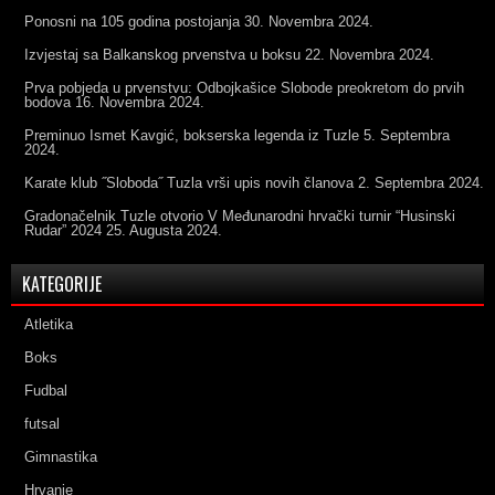
Ponosni na 105 godina postojanja
30. Novembra 2024.
Izvjestaj sa Balkanskog prvenstva u boksu
22. Novembra 2024.
Prva pobjeda u prvenstvu: Odbojkašice Slobode preokretom do prvih
bodova
16. Novembra 2024.
Preminuo Ismet Kavgić, bokserska legenda iz Tuzle
5. Septembra
2024.
Karate klub ˝Sloboda˝ Tuzla vrši upis novih članova
2. Septembra 2024.
Gradonačelnik Tuzle otvorio V Međunarodni hrvački turnir “Husinski
Rudar” 2024
25. Augusta 2024.
KATEGORIJE
Atletika
Boks
Fudbal
futsal
Gimnastika
Hrvanje