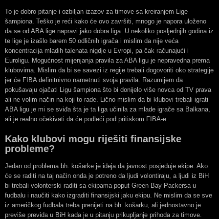
To je dobro pitanje i ozbiljan izazov za timove sa kreiranjem Lige
šampiona. Teško je reći kako će ovo završiti, mnogo je napora uloženo
da se od ABA lige napravi jako dobra liga. U nekoliko posljednjih godina iz
te lige je izašlo barem 50 odličnih igrača i mislim da nije veća
koncentracija mladih talenata nigdje u Evropi, pa čak računajući i
Euroligu. Mogućnost mijenjanja pravila za ABA ligu je nepravedna prema
klubovima. Mislim da bi se savezi iz regije trebali dogovoriti oko strategije
jer će FIBA definitnivno nametnuti svoja pravila. Razumijem da
pokušavaju ojačati Ligu šampiona što bi donijelo više novca od TV prava
ali ne volim način na koji to rade. Lično mislim da bi klubovi trebali igrati
ABA ligu je mi se sviđa šta je ta liga učinila za mlade igrače sa Balkana,
ali je realno očekivati da će podleći pod pritiskom FIBA-e.
Kako klubovi mogu riješiti finansijske
probleme?
Jedan od problema bh. košarke je ideja da javnost posjeduje ekipe. Ako
će se raditi na taj način onda je potreno da ljudi volontiraju, a ljudi iz BiH
bi trebali volonterski raditi sa ekipama poput Green Bay Packersa u
fudbalu i naučiti kako izgraditi finansijski jaku ekipu. Ne mislim da se sve
iz američkog fudbala treba prenijeti na bh. košarku, ali jednostavno je
previše previda u BiH kada je u pitanju prikupljanje prihoda za timove.