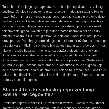
To će biti teško jer je liga napredovala i teško je pobjeđivati bez velikog
budžeta. Očigledan odgovor je gradnja jakog mladog jezgra ali je to sve
teže i teže. Tim bi se trebao graditi poput onog iz Kaknja u protekle dvije
godine. Izvrstan trener, dobre procjene talanata koji se mogu priuštiti za
razumnu cijenu, izbjegavanje finansijske katastrofe i proizvodnja mladih
talentovanih igrača. Nakon što je ekipa Sparsa napravila odličnu ekipu
mladih talenata iz BiH i drugi timovi će pokušati uraditi isto, što i jeste
pravi pristup. Potrebno je istražiti sljedeći nedostatak tržišta i iskoristiti ga
u svoju korist. Mislim da bi dobro bilo dovesti par igrača is evropskih liga,
ako je moguće bosanskih korijena, da pojačaju ekipu. Teško je kupiti
Amerikanca i jednostavno ga uključiti u tim, ali ako bi se dodao jeftin
Amerikanac sa visokom potencijalom to bi bila prava stvar. Nešto kao što
je uradila ekipa Goražda sa tri američka košarkaša, to je tip igrača koje
će Sloboda trebati kada bude pravi trenutak za to. Treba uzeti u obzir sve
faktore, biti fleksibilan i imati veliku viziju. Mislim da će Sloboda doći do
trofeja za nekoliko godina.
Šta mislite o košarkaškoj reprezentaciji
Bosne i Hercegovine?
Seniorska reprezentacija BiH je trenutno u tranziciji, došao je novi trener,
savez je dobio novo rukovodstvo i fokus je prebačen na mlađe igrače.