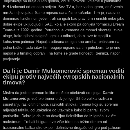
Jugoslavije sa kraja 80-tih godina, oni su provodili vrijeme u planinama
BiH izolovani od ostatka svijeta. Bez TV-a, bez video igrara, društvenih
mreža i djevojaka. Samo mjesec dana čiste košarke. Tim je, naravno,
dominirao fizički i umijećem, ali su igrali kao pravi tim i uništili neke jako
dobre ekipe uključujuči i SAD, koja je skoro pa donijela formaciju Dream
Team-a iz 1992. godine. Potrebno je vremena da momci skontaju svoje
uloge, kako njihovi saigrači igraju u odbrani, da bi sve to spojili u
kohezivnu jedinicu. Najbolja odbrana se igra kao ameba, pritiskom na
jednu tačku i tada čitav tim reaguje uigrano sa tim pritiskom, to je ono
najbolje u timskoj odbrani i na tome se grade koncepti, treninzi, napor i
povjerenje.
Da li je Damir Mulaomerović spreman voditi
ekipu protiv najvećih evropskih nacionalnih
timova?
Mislim da jeste spreman koliko možete očekivati od njega.
Damir
Mulamerović
je već bio trener u dvije lige. Bit će velika razlika u
susretanju različitih timova, različitih stilova i trenera koji su spremni
mijenjati taktiku od utakmice do utakmice kako bi parirali svom
protivniku. Dobro je da je on dovoljno fleksibilan da iz igrača izvuče
maksimum. Trebali bi igrati sve više trke i sa bržim ritmom od
tradicionalne balkanske ekipe i definitivno drugače od igre pod palicom