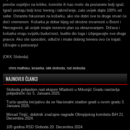
previše osjetljivi na kritike, koristite ih kao motiv da postanete bolji igrač.
Igrači postaju bolji kroz trening i takmičenje, zato uvijek dajte 100% od
sebe. Ostanite fokusirani na košarku, ako ste dobri sve te druge stvari će
doći vremenom. Košarka je dobar bijeg od okrutne stvarnosti u Bosni i
Hercegovini, ali uvijek imajte rezervni plan sa obrazovanjem. Država i
košarka imaju svijetlu budućnost, budite dio toga i izbjegavajte sve druge
pravce. Ako ste sposobni, odlučni i imate dobrog trenera ovo će trajati.
Uživajte u putovanju!
(OKK Sloboda)
chris mathieu
,
kosarka
,
okk sloboda
,
rsd sloboda
NAJNOVIJI ČLANCI
Sloboda pobjedom nad ekipom Mladosti u Mrkonjić Gradu nastavlja
pobjednički niz
5. Januara 2025.
Tuzla uputila inicijativu da se Nacionalni stadion gradi u ovom gradu
3.
Januara 2025.
Mirsad Tinjić, dobitnik značajne nagrade Olimpijskog komiteta BiH
21.
Decembra 2024.
105 godina RSD Sloboda
20. Decembra 2024.