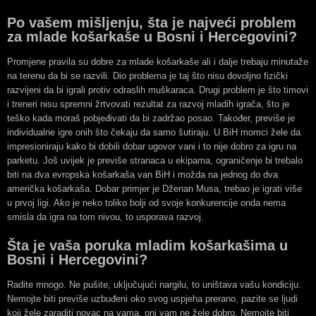
Po vašem mišljenju, šta je najveći problem
za mlade košarkaše u Bosni i Hercegovini?
Promjene pravila su dobre za mlade košarkaše ali i dalje trebaju minutaže
na terenu da bi se razvili. Dio problema je taj što nisu dovoljno fizički
razvijeni da bi igrali protiv odraslih muškaraca. Drugi problem je što timovi
i treneri nisu spremni žrtvovati rezultat za razvoj mladih igrača, što je
teško kada moraš pobjeđivati da bi zadržao posao. Također, previše je
individualne igre onih što čekaju da samo šutiraju. U BiH momci žele da
impresioniraju kako bi dobili dobar ugovor vani i to nije dobro za igru na
parketu. Još uvijek je previše stranaca u ekipama, ograničenje bi trebalo
biti na dva evropska košarkaša van BiH i možda na jednog do dva
američka košarkaša. Dobar primjer je Dženan Musa, trebao je igrati više
u prvoj ligi. Ako je neko toliko bolji od svoje konkurencije onda nema
smisla da igra na tom nivou, to usporava razvoj.
Šta je vaša poruka mladim košarkašima u
Bosni i Hercegovini?
Radite mnogo. Ne pušite, uključujući nargilu, to uništava vašu kondiciju.
Nemojte biti previše uzbuđeni oko svog uspjeha prerano, pazite se ljudi
koji žele zaraditi novac na vama, oni vam ne žele dobro. Nemojte biti