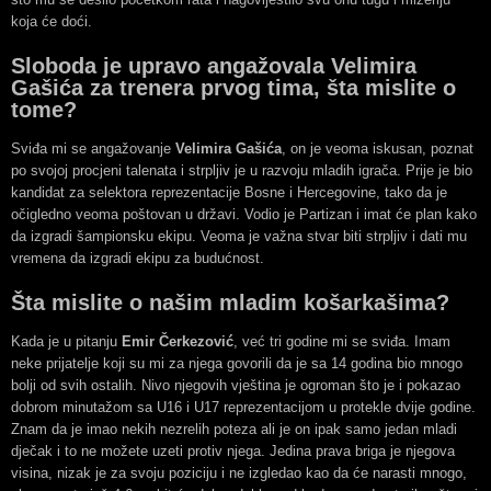
koja će doći.
Sloboda je upravo angažovala Velimira
Gašića za trenera prvog tima, šta mislite o
tome?
Sviđa mi se angažovanje
Velimira Gašića
, on je veoma iskusan, poznat
po svojoj procjeni talenata i strpljiv je u razvoju mladih igrača. Prije je bio
kandidat za selektora reprezentacije Bosne i Hercegovine, tako da je
očigledno veoma poštovan u državi. Vodio je Partizan i imat će plan kako
da izgradi šampionsku ekipu. Veoma je važna stvar biti strpljiv i dati mu
vremena da izgradi ekipu za budućnost.
Šta mislite o našim mladim košarkašima?
Kada je u pitanju
Emir Čerkezović
, već tri godine mi se sviđa. Imam
neke prijatelje koji su mi za njega govorili da je sa 14 godina bio mnogo
bolji od svih ostalih. Nivo njegovih vještina je ogroman što je i pokazao
dobrom minutažom sa U16 i U17 reprezentacijom u protekle dvije godine.
Znam da je imao nekih nezrelih poteza ali je on ipak samo jedan mladi
dječak i to ne možete uzeti protiv njega. Jedina prava briga je njegova
visina, nizak je za svoju poziciju i ne izgledao kao da će narasti mnogo,