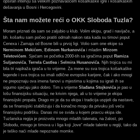
opširan intervju sa velikim poznavaocem košarkaške igre i košarkaških
dešavanja u Bosni i Hercegovini.
Šta nam možete reći o OKK Sloboda Tuzla?
Moram priznati da sam se zaljubio u klub. Volim ekipu, grad i navijače, a
bh. košarku sam počeo pratiti odmah nakon rata kada su timovi poput
Cenexa i Zamaja od Bosne bili u prvoj ligi. Volio sam one ekipe sa
Nerminom Mekićem
,
Edinom Nurkanovića
i mladim
Mirzom
Teletovićem
. Sjećam se početka 2000-tih sa igračima poput
Ramiza
Suljanovića
,
Terrela Castlea
i
Selmira Husanovića
. Njih trojica su mi
bila tri najdraža igrača u to vrijeme. Za mene su sva trojica košarkaške
legende i sva trojica su imali odlične evropske karijere, čak i ako mnogi
ne prepoznaju ova imena fanovi u mjestima u kojima su igrali ih se
sigurno sjećaju jako dobro. Tim u vrijeme
Slađana Stojkovića
je pao u
lošu finansijsku situaciju, ne krivim njega, ali u to vrijeme je ekipa
finansijski propala. Drago mi je da su ekipa i tradicija uspjeli da nastave,
da se finansijski stabilizuju i da konačno mogu da privuku još veću
finansijsku podršku. Danas mi se sviđa u kojem pravcu ekipa ide.
Tuzlanska regija je proizvela mnogo mladih talenata, na žalost, po
Slobodu, mnogo je timova u i liga koji „love“ mlade talente u regiji, tako da
je teško naći mlade nepoznate momke.