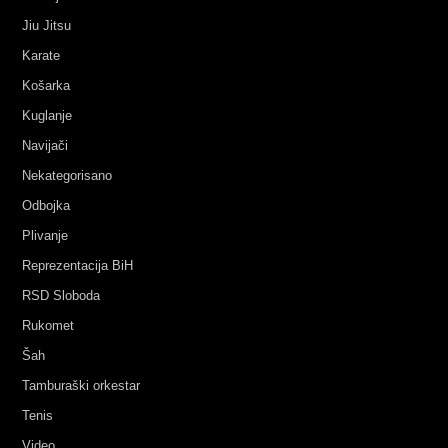
Jiu Jitsu
Karate
Košarka
Kuglanje
Navijači
Nekategorisano
Odbojka
Plivanje
Reprezentacija BiH
RSD Sloboda
Rukomet
Šah
Tamburaški orkestar
Tenis
Video