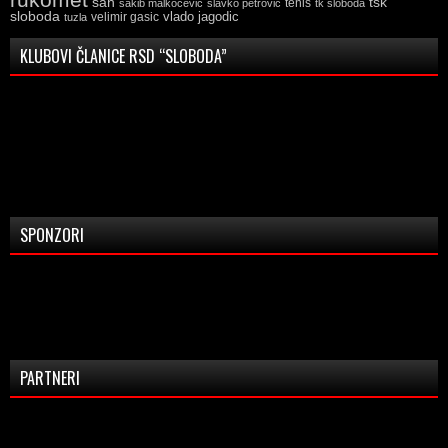
tsk
sah
sakib malkocevic
slavko petrovic
tenis
tk sloboda
sloboda
vlado jagodic
velimir gasic
tuzla
KLUBOVI ČLANICE RSD “SLOBODA”
SPONZORI
PARTNERI