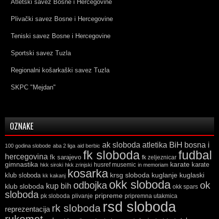
Atletski savez Bosne i Hercegovine
Plivački savez Bosne i Hercegovine
Teniski savez Bosne i Hercegovine
Sportski savez Tuzla
Regionalni košarkaški savez Tuzla
SKPC "Mejdan"
OZNAKE
ak sloboda
atletika
BiH
bosna i
100 godina slobode
aba 2 liga
aid berbic
fk sloboda
fudbal
hercegovina
fk sarajevo
fk zeljeznicar
gimnastika
karate
karate
husref musemic
hkk siroki
hkk zrinjski
in memoriam
kosarka
krsg sloboda
kuglaski
klub sloboda
kuglanje
kk kakanj
okk sloboda
odbojka
ok
kup bih
klub sloboda
okk spars
sloboda
pripreme
pk sloboda
plivanje
pripremna utakmica
rsd sloboda
rk sloboda
reprezentacija
rukomet