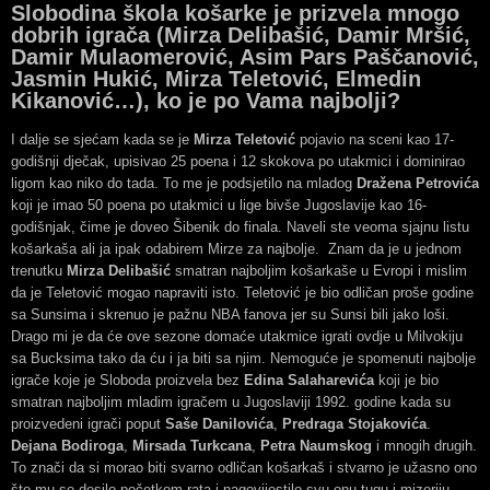
Slobodina škola košarke je prizvela mnogo
dobrih igrača (Mirza Delibašić, Damir Mršić,
Damir Mulaomerović, Asim Pars Paščanović,
Jasmin Hukić, Mirza Teletović, Elmedin
Kikanović…), ko je po Vama najbolji?
I dalje se sjećam kada se je
Mirza Teletović
pojavio na sceni kao 17-
godišnji dječak, upisivao 25 poena i 12 skokova po utakmici i dominirao
ligom kao niko do tada. To me je podsjetilo na mladog
Dražena Petrovića
koji je imao 50 poena po utakmici u lige bivše Jugoslavije kao 16-
godišnjak, čime je doveo Šibenik do finala. Naveli ste veoma sjajnu listu
košarkaša ali ja ipak odabirem Mirze za najbolje. Znam da je u jednom
trenutku
Mirza Delibašić
smatran najboljim košarkaše u Evropi i mislim
da je Teletović mogao napraviti isto. Teletović je bio odličan proše godine
sa Sunsima i skrenuo je pažnu NBA fanova jer su Sunsi bili jako loši.
Drago mi je da će ove sezone domaće utakmice igrati ovdje u Milvokiju
sa Bucksima tako da ću i ja biti sa njim. Nemoguće je spomenuti najbolje
igrače koje je Sloboda proizvela bez
Edina Salaharevića
koji je bio
smatran najboljim mladim igračem u Jugoslaviji 1992. godine kada su
proizvedeni igrači poput
Saše Danilovića
,
Predraga Stojakovića
.
Dejana Bodiroga
,
Mirsada Turkcana
,
Petra Naumskog
i mnogih drugih.
To znači da si morao biti svarno odličan košarkaš i stvarno je užasno ono
što mu se desilo početkom rata i nagovijestilo svu onu tugu i mizeriju