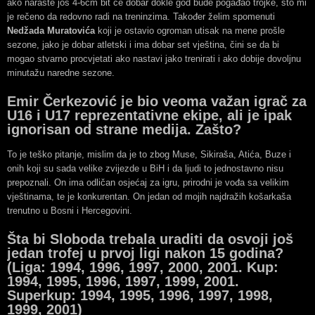
ako naraste još 4-6cm bit će dobar dokle god bude pogađao trojke, što mi
je rečeno da redovno radi na treninzima. Također želim spomenuti
Nedžada Muratovića
koji je ostavio ogroman utisak na mene prošle
sezone, jako je dobar atletski i ima dobar set vještina, čini se da bi
mogao stvarno procvjetati ako nastavi jako trenirati i ako dobije dovoljnu
minutažu naredne sezone.
Emir Čerkezović je bio veoma važan igrač za
U16 i U17 reprezentativne ekipe, ali je ipak
ignorisan od strane medija. Zašto?
To je teško pitanje, mislim da je to zbog Muse, Sikiraša, Atića, Buze i
onih koji su sada velike zvijezde u BiH i da ljudi to jednostavno nisu
prepoznali. On ima odličan osjećaj za igru, prirodni je vođa sa velikim
vještinama, te je konkurentan. On jedan od mojih najdražih košarkaša
trenutno u Bosni i Hercegovini.
Šta bi Sloboda trebala uraditi da osvoji još
jedan trofej u prvoj ligi nakon 15 godina?
(Liga: 1994, 1996, 1997, 2000, 2001. Kup:
1994, 1995, 1996, 1997, 1999, 2001.
Superkup: 1994, 1995, 1996, 1997, 1998,
1999, 2001)