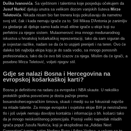
Duška Ivanovića
. Sa vještinom i talentima koje posjeduju očekujem da
Jusuf Nurkić
djeluju unutra sa velikom dozom vanjskih šuteva
Mirze
Teletovića
. Nikada nisam bio fan trenera koju pokušavaju da nametnu
svoj stil, čak i kada nemaju igrače za to. Stil Mikea D'Antonia je zanimljiv
za gledanje ali djeluje samo kada imaš elitne igrače u ekipi koji su
perfektni za njegov sistem. Mulaomerović ima mnogo međunarodnog
iskustva u hrvatskoj košarkaškoj reprezentaciji, tako da sam siguran da
je svjestan razlike, nadam se da će to uspjeti prenijeti i na teren. Ovo će
daleko biti najbolja ekipa koju je do sada vodio, sa mnogo ponosnih
profesionalaca, tako da će ovo biti izazov za njega. Mislim da će igrači, a
posebno Mirza Teletović, voljeti njegov stil.
Gdje se nalazi Bosna i Hercegovina na
evropskoj košarkaškoj karti?
Bosna je definitivno na radaru za evropske i NBA skaute. U nekoliko
proteklih godina posvećeno je dosta pažnje prema
bosanskohercegovačkim timova, skauti i mediji su se fokusirali najviše
na mlade talente. Za mnoge evropske i svjetske ekipe BiH je neistraženo
tlo i još uvijek nemaju dovoljno kontakta i informacija o bh. košarci tako
da je mnogo neiskorištenog potencijala. Postoji veliki napredak mladih
igrača poput Jusufa Nurkića, koji je eksplodirao na „Adidas Next
Generation“ turniru, zatim Nedima Buze i Adina Vrabca, a uskoro se to