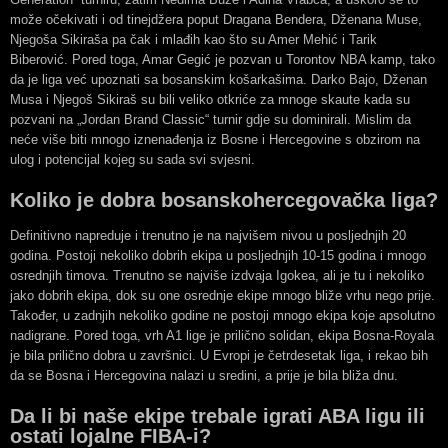
može očekivati i od tinejdžera poput Dragana Bendera, Dženana Muse,
Njegoša Sikiraša pa čak i mlađih kao što su Amer Mehić i Tarik
Biberović. Pored toga, Amar Gegić je pozvan u Torontov NBA kamp, tako
da je liga već upoznati sa bosanskim košarkašima. Darko Bajo, Dženan
Musa i Njegoš Sikiraš su bili veliko otkriće za mnoge skaute kada su
pozvani na „Jordan Brand Classic“ turnir gdje su dominirali. Mislim da
neće više biti mnogo iznenađenja iz Bosne i Hercegovine s obzirom na
ulog i potencijal kojeg su sada svi svjesni.
Koliko je dobra bosanskohercegovačka liga?
Definitivno napreduje i trenutno je na najvišem nivou u posljednjih 20
godina. Postoji nekoliko dobrih ekipa u posljednjih 10-15 godina i mnogo
osrednjih timova. Trenutno se najviše izdvaja Igokea, ali je tu i nekoliko
jako dobrih ekipa, dok su one osrednje ekipe mnogo bliže vrhu nego prije.
Također, u zadnjih nekoliko godine ne postoji mnogo ekipa koje apsolutno
nadigrane. Pored toga, vrh A1 lige je prilično solidan, ekipa Bosna-Royala
je bila prilično dobra u završnici. U Evropi je četrdesetak liga, i rekao bih
da se Bosna i Hercegovina nalazi u sredini, a prije je bila bliža dnu.
Da li bi naše ekipe trebale igrati ABA ligu ili
ostati lojalne FIBA-i?