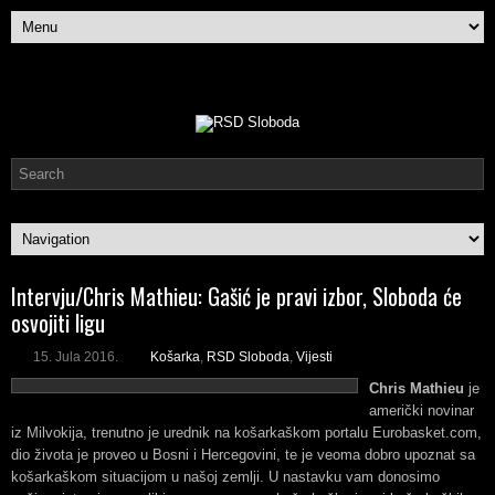
Intervju/Chris Mathieu: Gašić je pravi izbor, Sloboda će
osvojiti ligu
15. Jula 2016.
Košarka
,
RSD Sloboda
,
Vijesti
Chris Mathieu
je
američki novinar
iz Milvokija, trenutno je urednik na košarkaškom portalu Eurobasket.com,
dio života je proveo u Bosni i Hercegovini, te je veoma dobro upoznat sa
košarkaškom situacijom u našoj zemlji. U nastavku vam donosimo