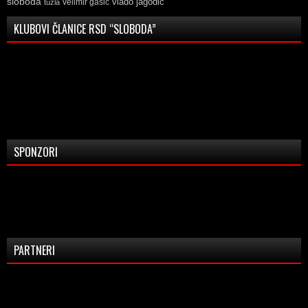
sloboda
vlado jagodic
velimir gasic
tuzla
KLUBOVI ČLANICE RSD “SLOBODA”
SPONZORI
PARTNERI