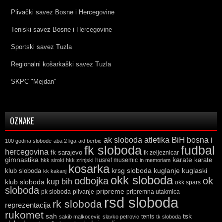
Plivački savez Bosne i Hercegovine
Teniski savez Bosne i Hercegovine
Sportski savez Tuzla
Regionalni košarkaški savez Tuzla
SKPC "Mejdan"
OZNAKE
ak sloboda
atletika
BiH
bosna i
100 godina slobode
aba 2 liga
aid berbic
fk sloboda
fudbal
hercegovina
fk sarajevo
fk zeljeznicar
gimnastika
karate
karate
husref musemic
hkk siroki
hkk zrinjski
in memoriam
kosarka
krsg sloboda
kuglaski
klub sloboda
kuglanje
kk kakanj
okk sloboda
odbojka
ok
kup bih
klub sloboda
okk spars
sloboda
pripreme
pk sloboda
plivanje
pripremna utakmica
rsd sloboda
rk sloboda
reprezentacija
rukomet
tsk
sah
sakib malkocevic
slavko petrovic
tenis
tk sloboda