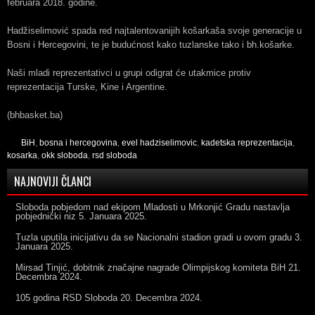
februara 2018. godine.
Hadžiselimović spada red najtalentovanijih košarkaša svoje generacije u
Bosni i Hercegovini, te je budućnost kako tuzlanske tako i bh.košarke.
Naši mladi reprezentativci u grupi odigrat će utakmice protiv
reprezentacija Turske, Kine i Argentine.
(bhbasket.ba)
BiH
,
bosna i hercegovina
,
evel hadziselimovic
,
kadetska reprezentacija
,
kosarka
,
okk sloboda
,
rsd sloboda
NAJNOVIJI ČLANCI
Sloboda pobjedom nad ekipom Mladosti u Mrkonjić Gradu nastavlja
pobjednički niz
5. Januara 2025.
Tuzla uputila inicijativu da se Nacionalni stadion gradi u ovom gradu
3.
Januara 2025.
Mirsad Tinjić, dobitnik značajne nagrade Olimpijskog komiteta BiH
21.
Decembra 2024.
105 godina RSD Sloboda
20. Decembra 2024.