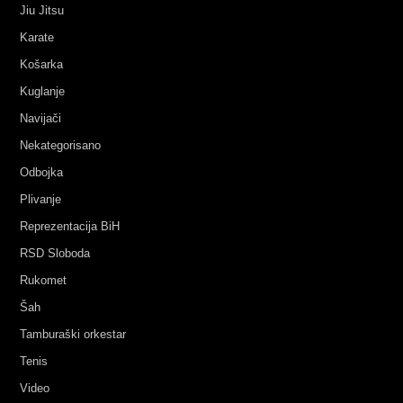
Jiu Jitsu
Karate
Košarka
Kuglanje
Navijači
Nekategorisano
Odbojka
Plivanje
Reprezentacija BiH
RSD Sloboda
Rukomet
Šah
Tamburaški orkestar
Tenis
Video