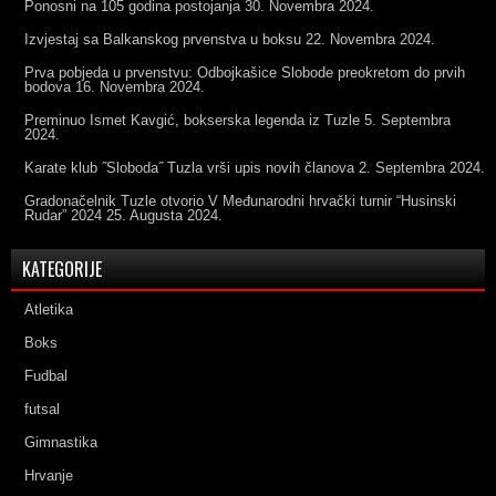
Ponosni na 105 godina postojanja
30. Novembra 2024.
Izvjestaj sa Balkanskog prvenstva u boksu
22. Novembra 2024.
Prva pobjeda u prvenstvu: Odbojkašice Slobode preokretom do prvih
bodova
16. Novembra 2024.
Preminuo Ismet Kavgić, bokserska legenda iz Tuzle
5. Septembra
2024.
Karate klub ˝Sloboda˝ Tuzla vrši upis novih članova
2. Septembra 2024.
Gradonačelnik Tuzle otvorio V Međunarodni hrvački turnir “Husinski
Rudar” 2024
25. Augusta 2024.
KATEGORIJE
Atletika
Boks
Fudbal
futsal
Gimnastika
Hrvanje