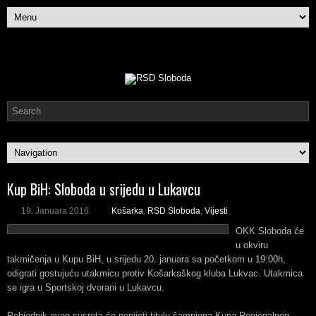
Kup BiH: Sloboda u srijedu u Lukavcu
19. Januara 2016.
Košarka
,
RSD Sloboda
,
Vijesti
OKK Sloboda će
u okviru
takmičenja u Kupu BiH, u srijedu 20. januara sa početkom u 19:00h,
odigrati gostujuću utakmicu protiv Košarkaškog kluba Lukvac. Utakmica
se igra u Sportskoj dvorani u Lukavcu.
Pobjednik ovog susreta će ponijeti titulu šampiona Kupa Regionalnog