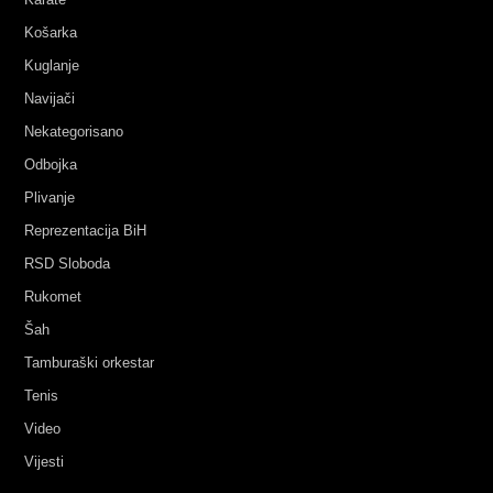
Košarka
Kuglanje
Navijači
Nekategorisano
Odbojka
Plivanje
Reprezentacija BiH
RSD Sloboda
Rukomet
Šah
Tamburaški orkestar
Tenis
Video
Vijesti