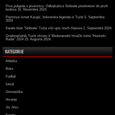
Prva pobjeda u prvenstvu: Odbojkašice Slobode preokretom do prvih
bodova
16. Novembra 2024.
Preminuo Ismet Kavgić, bokserska legenda iz Tuzle
5. Septembra
2024.
Karate klub ˝Sloboda˝ Tuzla vrši upis novih članova
2. Septembra 2024.
Gradonačelnik Tuzle otvorio V Međunarodni hrvački turnir “Husinski
Rudar” 2024
25. Augusta 2024.
KATEGORIJE
Atletika
Boks
Fudbal
futsal
Gimnastika
Hrvanje
Jiu Jitsu
Karate