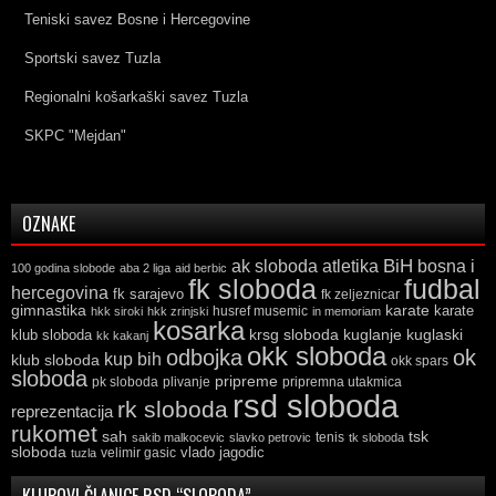
Teniski savez Bosne i Hercegovine
Sportski savez Tuzla
Regionalni košarkaški savez Tuzla
SKPC "Mejdan"
OZNAKE
ak sloboda
atletika
BiH
bosna i
100 godina slobode
aba 2 liga
aid berbic
fk sloboda
fudbal
hercegovina
fk sarajevo
fk zeljeznicar
gimnastika
karate
karate
husref musemic
hkk siroki
hkk zrinjski
in memoriam
kosarka
krsg sloboda
kuglaski
klub sloboda
kuglanje
kk kakanj
okk sloboda
odbojka
ok
kup bih
klub sloboda
okk spars
sloboda
pripreme
pk sloboda
plivanje
pripremna utakmica
rsd sloboda
rk sloboda
reprezentacija
rukomet
tsk
sah
sakib malkocevic
slavko petrovic
tenis
tk sloboda
sloboda
vlado jagodic
velimir gasic
tuzla