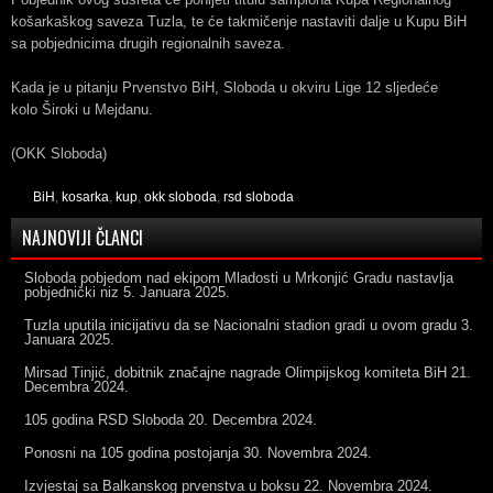
košarkaškog saveza Tuzla, te će takmičenje nastaviti dalje u Kupu BiH
sa pobjednicima drugih regionalnih saveza.
Kada je u pitanju Prvenstvo BiH, Sloboda u okviru Lige 12 sljedeće
kolo Široki u Mejdanu.
(OKK Sloboda)
BiH
,
kosarka
,
kup
,
okk sloboda
,
rsd sloboda
NAJNOVIJI ČLANCI
Sloboda pobjedom nad ekipom Mladosti u Mrkonjić Gradu nastavlja
pobjednički niz
5. Januara 2025.
Tuzla uputila inicijativu da se Nacionalni stadion gradi u ovom gradu
3.
Januara 2025.
Mirsad Tinjić, dobitnik značajne nagrade Olimpijskog komiteta BiH
21.
Decembra 2024.
105 godina RSD Sloboda
20. Decembra 2024.
Ponosni na 105 godina postojanja
30. Novembra 2024.
Izvjestaj sa Balkanskog prvenstva u boksu
22. Novembra 2024.