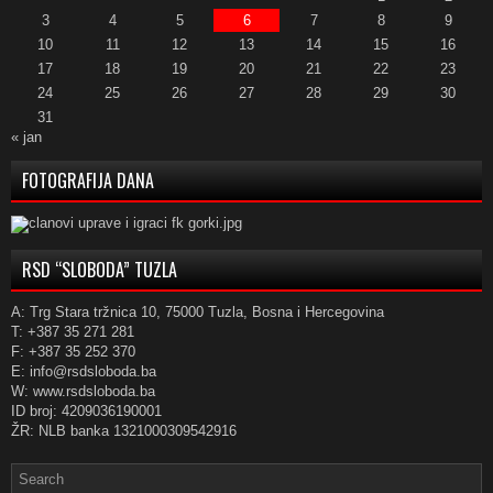
3
4
5
6
7
8
9
10
11
12
13
14
15
16
17
18
19
20
21
22
23
24
25
26
27
28
29
30
31
« jan
FOTOGRAFIJA DANA
RSD “SLOBODA” TUZLA
A: Trg Stara tržnica 10, 75000 Tuzla, Bosna i Hercegovina
T: +387 35 271 281
F: +387 35 252 370
E: info@rsdsloboda.ba
W: www.rsdsloboda.ba
ID broj: 4209036190001
ŽR: NLB banka 1321000309542916