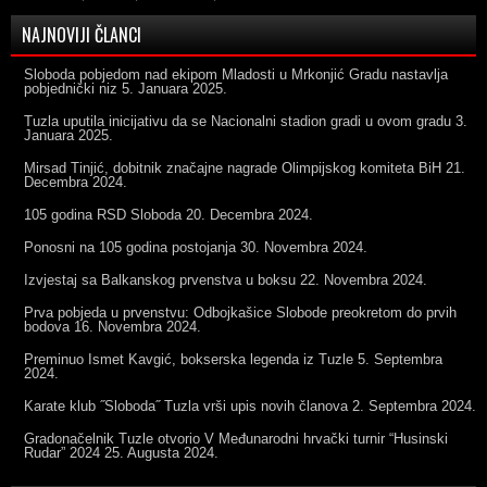
NAJNOVIJI ČLANCI
Sloboda pobjedom nad ekipom Mladosti u Mrkonjić Gradu nastavlja
pobjednički niz
5. Januara 2025.
Tuzla uputila inicijativu da se Nacionalni stadion gradi u ovom gradu
3.
Januara 2025.
Mirsad Tinjić, dobitnik značajne nagrade Olimpijskog komiteta BiH
21.
Decembra 2024.
105 godina RSD Sloboda
20. Decembra 2024.
Ponosni na 105 godina postojanja
30. Novembra 2024.
Izvjestaj sa Balkanskog prvenstva u boksu
22. Novembra 2024.
Prva pobjeda u prvenstvu: Odbojkašice Slobode preokretom do prvih
bodova
16. Novembra 2024.
Preminuo Ismet Kavgić, bokserska legenda iz Tuzle
5. Septembra
2024.
Karate klub ˝Sloboda˝ Tuzla vrši upis novih članova
2. Septembra 2024.
Gradonačelnik Tuzle otvorio V Međunarodni hrvački turnir “Husinski
Rudar” 2024
25. Augusta 2024.