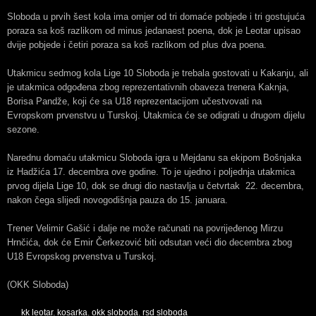
Sloboda u prvih šest kola ima omjer od tri domaće pobjede i tri gostujuća
poraza sa koš razlikom od minus jedanaest poena, dok je Leotar upisao
dvije pobjede i četiri poraza sa koš razlikom od plus dva poena.
Utakmicu sedmog kola Lige 10 Sloboda je trebala gostovati u Kakanju, ali
je utakmica odgođena zbog reprezentativnih obaveza trenera Kaknja,
Borisa Pandže, koji će sa U18 reprezentacijom učestvovati na
Evropskom prvenstvu u Turskoj. Utakmica će se odigrati u drugom dijelu
sezone.
Narednu domaću utakmicu Sloboda igra u Mejdanu sa ekipom Bošnjaka
iz Hadžića 17. decembra ove godine. To je ujedno i poljednja utakmica
prvog dijela Lige 10, dok se drugi dio nastavlja u četvrtak 22. decembra,
nakon čega slijedi novogodišnja pauza do 15. januara.
Trener Velimir Gašić i dalje ne može računati na povrijeđenog Mirzu
Hrnčića, dok će Emir Čerkezović biti odsutan veći dio decembra zbog
U18 Evropskog prvenstva u Turskoj.
(OKK Sloboda)
kk leotar
,
kosarka
,
okk sloboda
,
rsd sloboda