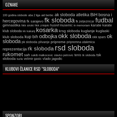
OZNAKE
ak sloboda
atletika
BiH
bosna i
100 godina slobode
aba 2 liga
aid berbic
fk sloboda
fudbal
hercegovina
fk sarajevo
fk zeljeznicar
gimnastika
karate
karate
husref musemic
hkk siroki
hkk zrinjski
in memoriam
kosarka
krsg sloboda
kuglaski
klub sloboda
kuglanje
kk kakanj
okk sloboda
odbojka
ok
kup bih
klub sloboda
okk spars
sloboda
pripreme
pk sloboda
plivanje
pripremna utakmica
rsd sloboda
rk sloboda
reprezentacija
rukomet
tsk
sah
sakib malkocevic
slavko petrovic
tenis
tk sloboda
sloboda
vlado jagodic
velimir gasic
tuzla
KLUBOVI ČLANICE RSD “SLOBODA”
SPONZORI