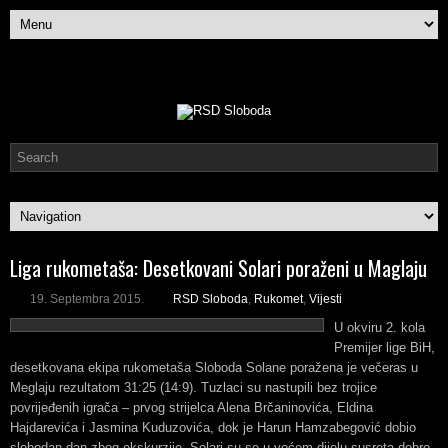
Liga rukometaša: Desetkovani Solari poraženi u Maglaju
19. Septembra 2015.
RSD Sloboda
,
Rukomet
,
Vijesti
U okviru 2. kola
Premijer lige BiH,
desetkovana ekipa rukometaša Sloboda Solane poražena je večeras u
Meglaju rezultatom 31:25 (14:9). Tuzlaci su nastupili bez trojice
povrijeđenih igrača – prvog strijelca Alena Brčaninovića, Eldina
Hajdarevića i Jasmina Kuduzovića, dok je Harun Hamzabegović dobio
slobodan dan zbog ekskurzije. Solari su se u većem dijelu susreta dobro