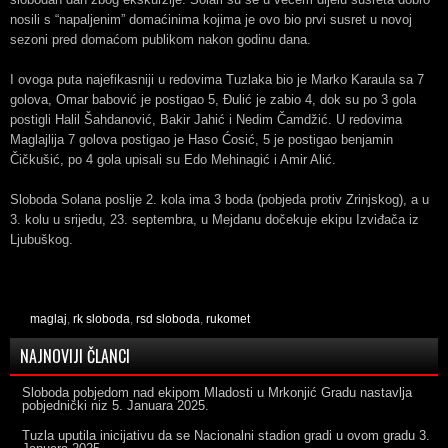
nosili s “napaljenim” domaćinima kojima je ovo bio prvi susret u novoj
sezoni pred domaćom publikom nakon godinu dana.
I ovoga puta najefikasniji u redovima Tuzlaka bio je Marko Karaula sa 7
golova, Omar babović je postigao 5, Đulić je zabio 4, dok su po 3 gola
postigli Halil Šahdanović, Bakir Jahić i Nedim Čamdžić. U redovima
Maglajlija 7 golova postigao je Haso Ćosić, 5 je postigao benjamin
Čičkušić, po 4 gola upisali su Edo Mehinagić i Amir Alić.
Sloboda Solana poslije 2. kola ima 3 boda (pobjeda protiv Zrinjskog), a u
3. kolu u srijedu, 23. septembra, u Mejdanu dočekuje ekipu Izviđača iz
Ljubuškog.
maglaj
,
rk sloboda
,
rsd sloboda
,
rukomet
NAJNOVIJI ČLANCI
Sloboda pobjedom nad ekipom Mladosti u Mrkonjić Gradu nastavlja
pobjednički niz
5. Januara 2025.
Tuzla uputila inicijativu da se Nacionalni stadion gradi u ovom gradu
3.