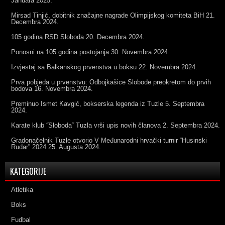
Januara 2025.
Mirsad Tinjić, dobitnik značajne nagrade Olimpijskog komiteta BiH
21.
Decembra 2024.
105 godina RSD Sloboda
20. Decembra 2024.
Ponosni na 105 godina postojanja
30. Novembra 2024.
Izvjestaj sa Balkanskog prvenstva u boksu
22. Novembra 2024.
Prva pobjeda u prvenstvu: Odbojkašice Slobode preokretom do prvih
bodova
16. Novembra 2024.
Preminuo Ismet Kavgić, bokserska legenda iz Tuzle
5. Septembra
2024.
Karate klub ˝Sloboda˝ Tuzla vrši upis novih članova
2. Septembra 2024.
Gradonačelnik Tuzle otvorio V Međunarodni hrvački turnir “Husinski
Rudar” 2024
25. Augusta 2024.
KATEGORIJE
Atletika
Boks
Fudbal