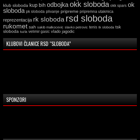
okk sloboda
odbojka
ok
kup bih
klub sloboda
okk spars
sloboda
pripreme
pk sloboda
plivanje
pripremna utakmica
rsd sloboda
rk sloboda
reprezentacija
rukomet
tsk
sah
sakib malkocevic
slavko petrovic
tenis
tk sloboda
sloboda
vlado jagodic
velimir gasic
tuzla
KLUBOVI ČLANICE RSD “SLOBODA”
SPONZORI