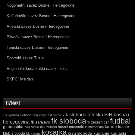
Nogometni savez Bosne i Hercegovine
Košarkaški savez Bosne i Hercegovine
Atletski savez Bosne i Hercegovine
Plivački savez Bosne i Hercegovine
Teniski savez Bosne i Hercegovine
Sportski savez Tuzla
Regionalni košarkaški savez Tuzla
SKPC "Mejdan"
OZNAKE
ak sloboda
atletika
BiH
bosna i
100 godina slobode
aba 2 liga
aid berbic
fk sloboda
fudbal
hercegovina
fk sarajevo
fk zeljeznicar
gimnastika
karate
karate
husref musemic
hkk siroki
hkk zrinjski
in memoriam
kosarka
krsg sloboda
kuglaski
klub sloboda
kuglanje
kk kakanj