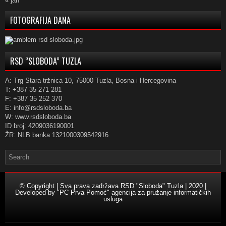
« jan
FOTOGRAFIJA DANA
RSD “SLOBODA” TUZLA
A: Trg Stara tržnica 10, 75000 Tuzla, Bosna i Hercegovina
T: +387 35 271 281
F: +387 35 252 370
E: info@rsdsloboda.ba
W: www.rsdsloboda.ba
ID broj: 4209036190001
ŽR: NLB banka 1321000309542916
© Copyright | Sva prava zadržava RSD "Sloboda" Tuzla | 2020 |
Developed by
"PC Prva Pomoć" agencija za pružanje informatičkih
usluga