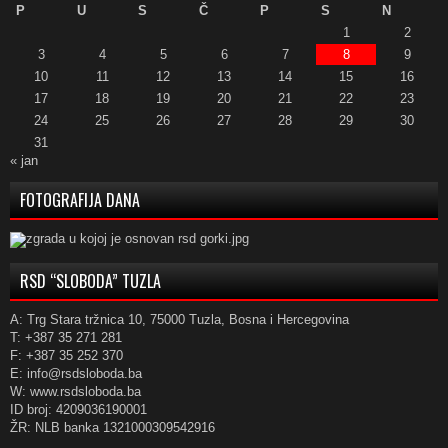
P
U
S
Č
P
S
N
1
2
3
4
5
6
7
8
9
10
11
12
13
14
15
16
17
18
19
20
21
22
23
24
25
26
27
28
29
30
31
« jan
FOTOGRAFIJA DANA
RSD “SLOBODA” TUZLA
A: Trg Stara tržnica 10, 75000 Tuzla, Bosna i Hercegovina
T: +387 35 271 281
F: +387 35 252 370
E: info@rsdsloboda.ba
W: www.rsdsloboda.ba
ID broj: 4209036190001
ŽR: NLB banka 1321000309542916