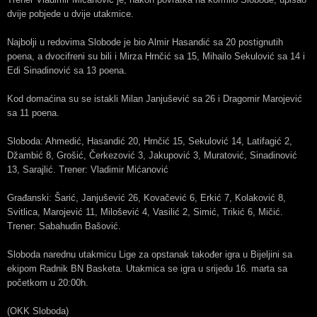
dvije pobjede u dvije utakmice.
Najbolji u redovima Slobode je bio Almir Hasandić sa 20 postignutih
poena, a dvocifreni su bili i Mirza Hrnčić sa 15, Mihailo Sekulović sa 14 i
Edi Sinadinović sa 13 poena.
Kod domaćina su se istakli Milan Janjušević sa 26 i Dragomir Marojević
sa 11 poena.
Sloboda: Ahmedić, Hasandić 20, Hrnčić 15, Sekulović 14, Latifagić 2,
Džambić 8, Grošić, Čerkezović 3, Jakupović 3, Muratović, Sinadinović
13, Sarajlić. Trener: Vladimir Mićanović
Građanski: Šarić, Janjušević 26, Kovačević 6, Erkić 7, Kolaković 8,
Svitlica, Marojević 11, Milošević 4, Vasilić 2, Simić, Trikić 6, Mičić.
Trener: Sabahudin Bašović.
Sloboda narednu utakmicu Lige za opstanak također igra u Bijeljini sa
ekipom Radnik BN Basketa. Utakmica se igra u srijedu 16. marta sa
početkom u 20:00h.
(OKK Sloboda)