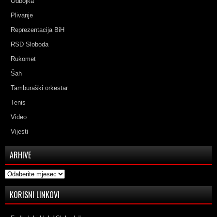
Odbojka
Plivanje
Reprezentacija BiH
RSD Sloboda
Rukomet
Šah
Tamburaški orkestar
Tenis
Video
Vijesti
ARHIVE
Arhive
KORISNI LINKOVI