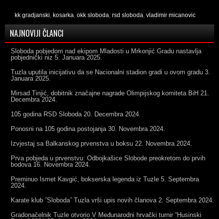
kk gradjanski
,
kosarka
,
okk sloboda
,
rsd sloboda
,
vladimir micanovic
NAJNOVIJI ČLANCI
Sloboda pobjedom nad ekipom Mladosti u Mrkonjić Gradu nastavlja
pobjednički niz
5. Januara 2025.
Tuzla uputila inicijativu da se Nacionalni stadion gradi u ovom gradu
3.
Januara 2025.
Mirsad Tinjić, dobitnik značajne nagrade Olimpijskog komiteta BiH
21.
Decembra 2024.
105 godina RSD Sloboda
20. Decembra 2024.
Ponosni na 105 godina postojanja
30. Novembra 2024.
Izvjestaj sa Balkanskog prvenstva u boksu
22. Novembra 2024.
Prva pobjeda u prvenstvu: Odbojkašice Slobode preokretom do prvih
bodova
16. Novembra 2024.
Preminuo Ismet Kavgić, bokserska legenda iz Tuzle
5. Septembra
2024.
Karate klub ˝Sloboda˝ Tuzla vrši upis novih članova
2. Septembra 2024.
Gradonačelnik Tuzle otvorio V Međunarodni hrvački turnir “Husinski