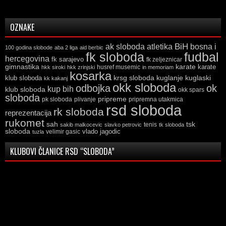
OZNAKE
ak sloboda
atletika
BiH
bosna i
100 godina slobode
aba 2 liga
aid berbic
fk sloboda
fudbal
hercegovina
fk sarajevo
fk zeljeznicar
gimnastika
karate
karate
husref musemic
hkk siroki
hkk zrinjski
in memoriam
kosarka
krsg sloboda
kuglaski
klub sloboda
kuglanje
kk kakanj
okk sloboda
odbojka
ok
kup bih
klub sloboda
okk spars
sloboda
pripreme
pk sloboda
plivanje
pripremna utakmica
rsd sloboda
rk sloboda
reprezentacija
rukomet
tsk
sah
sakib malkocevic
slavko petrovic
tenis
tk sloboda
sloboda
vlado jagodic
velimir gasic
tuzla
KLUBOVI ČLANICE RSD “SLOBODA”