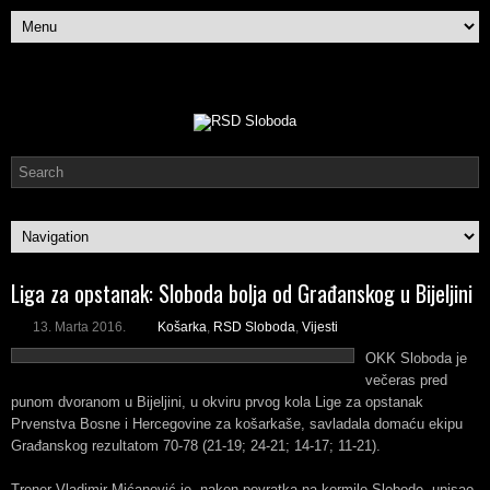
Liga za opstanak: Sloboda bolja od Građanskog u Bijeljini
13. Marta 2016.
Košarka
,
RSD Sloboda
,
Vijesti
OKK Sloboda je
večeras pred
punom dvoranom u Bijeljini, u okviru prvog kola Lige za opstanak
Prvenstva Bosne i Hercegovine za košarkaše, savladala domaću ekipu
Građanskog rezultatom 70-78 (21-19; 24-21; 14-17; 11-21).
Trener Vladimir Mićanović je, nakon povratka na kormilo Slobode, upisao