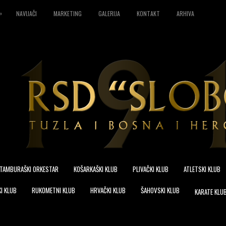
»
NAVIJAČI
MARKETING
GALERIJA
KONTAKT
ARHIVA
TAMBURAŠKI ORKESTAR
KOŠARKAŠKI KLUB
PLIVAČKI KLUB
ATLETSKI KLUB
I KLUB
RUKOMETNI KLUB
HRVAČKI KLUB
ŠAHOVSKI KLUB
KARATE KLU