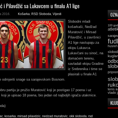
ć i Pilavdžić sa Lukavcem u finalu A1 lige
OZN
la 2016.
Košarka
,
RSD Sloboda
,
Vijesti
Slobodni mladi
100 god
košarkaši, Nedžad
atleti
Muratović i Mirsad
saraje
Pilavdžić, u završnici
fud
A1 lige nastupaju za
husref
ekipu Lukavca.
slobod
Lukavčani su sinoć, na
kugla
domaćem terenu,
odb
savladali ekipu Gradine
slo
iz Srebrenika i time se
pripre
plasirali u finale A1
slo
 će odmjeriti snage sa sarajevskom Bosnom.
ruk
tenis
t
ru partiju je pružio Muratović koji je postigao 17 poena i uz
vlado 
 koji je upisao 18 poena, bio jedan od najboljih igrača utakmice.
KLUB
oda)
ac
,
kosarka
,
mirsad pilavdzic
,
nedzad muratovic
,
okk sloboda
,
rsd