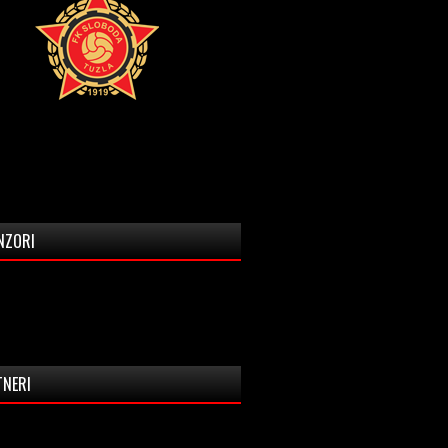
NZORI
TNERI