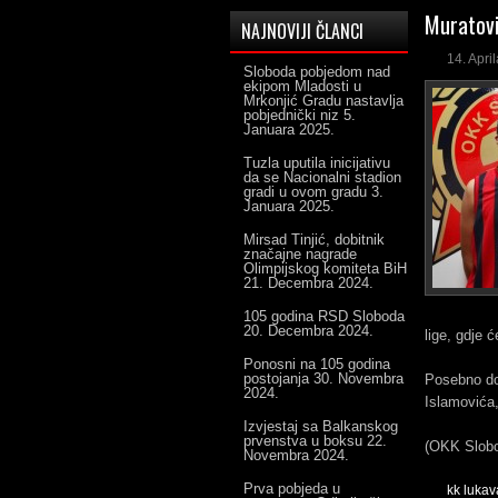
Muratovi
NAJNOVIJI ČLANCI
14. Apri
Sloboda pobjedom nad
ekipom Mladosti u
Mrkonjić Gradu nastavlja
pobjednički niz
5.
Januara 2025.
Tuzla uputila inicijativu
da se Nacionalni stadion
gradi u ovom gradu
3.
Januara 2025.
Mirsad Tinjić, dobitnik
značajne nagrade
Olimpijskog komiteta BiH
21. Decembra 2024.
105 godina RSD Sloboda
20. Decembra 2024.
lige, gdje
Ponosni na 105 godina
postojanja
30. Novembra
Posebno dob
2024.
Islamovića,
Izvjestaj sa Balkanskog
prvenstva u boksu
22.
(OKK Slob
Novembra 2024.
Prva pobjeda u
kk lukav