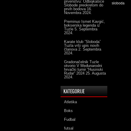
prvenstvu: Odbojkašice
sloboda
Slobode preokretom do
prvih bodova
16.
Novembra 2024.
Preminuo Ismet Kavgić,
bokserska legenda iz
Tuzle
5. Septembra
2024.
Karate klub ˝Sloboda˝
Tuzla vrši upis novih
članova
2. Septembra
2024.
Gradonačelnik Tuzle
otvorio V Međunarodni
hrvački turnir “Husinski
Rudar” 2024
25. Augusta
2024.
KATEGORIJE
Atletika
Boks
Fudbal
futsal