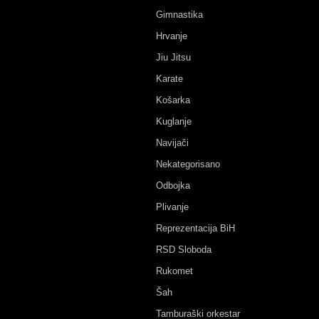
Gimnastika
Hrvanje
Jiu Jitsu
Karate
Košarka
Kuglanje
Navijači
Nekategorisano
Odbojka
Plivanje
Reprezentacija BiH
RSD Sloboda
Rukomet
Šah
Tamburaški orkestar