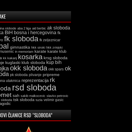
AKE
ak sloboda
ina slobode
aba 2 liga
aid berbic
ka
BiH
bosna i hercegovina
fk
fk sloboda
vo
fk zeljeznicar
bal
gimnastika
hkk siroki
hkk zrinjski
karate
karate klub
 musemic
in memoriam
kosarka
krsg sloboda
a
kk kakanj
kup bih
kuglaski klub sloboda
nje
okk sloboda
ojka
ok
okk spars
boda
pripreme
pk sloboda
plivanje
rk
reprezentacija
mna utakmica
rsd sloboda
boda
omet
sah
sakib malkocevic
slavko petrovic
tsk sloboda
velimir gasic
k sloboda
tuzla
jagodic
OVI ČLANICE RSD “SLOBODA”