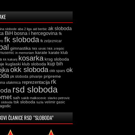
AKE
ak sloboda
ina slobode
aba 2 liga
aid berbic
ka
BiH
bosna i hercegovina
fk
fk sloboda
vo
fk zeljeznicar
bal
gimnastika
hkk siroki
hkk zrinjski
karate
karate klub
 musemic
in memoriam
kosarka
krsg sloboda
a
kk kakanj
kup bih
kuglaski klub sloboda
nje
okk sloboda
ojka
ok
okk spars
boda
pripreme
pk sloboda
plivanje
rk
reprezentacija
mna utakmica
rsd sloboda
boda
omet
sah
sakib malkocevic
slavko petrovic
tsk sloboda
velimir gasic
k sloboda
tuzla
jagodic
OVI ČLANICE RSD “SLOBODA”