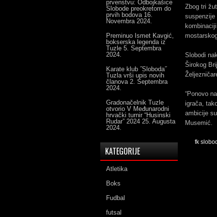
prvenstvu: Odbojkašice
Zbog tri žu
Slobode preokretom do
prvih bodova
16.
suspenzije 
Novembra 2024.
kombinaciji
Preminuo Ismet Kavgić,
mostarskog
bokserska legenda iz
Tuzle
5. Septembra
2024.
Slobodi na
Širokog Bri
Karate klub ˝Sloboda˝
Željezničar
Tuzla vrši upis novih
članova
2. Septembra
2024.
“Ponovo nam
Gradonačelnik Tuzle
igrača, tak
otvorio V Međunarodni
ambicije su
hrvački turnir “Husinski
Rudar” 2024
25. Augusta
Musemić.
2024.
fk slobo
KATEGORIJE
Atletika
Boks
Fudbal
futsal