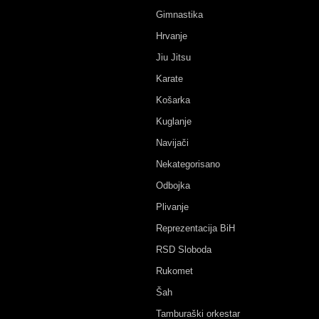
Gimnastika
Hrvanje
Jiu Jitsu
Karate
Košarka
Kuglanje
Navijači
Nekategorisano
Odbojka
Plivanje
Reprezentacija BiH
RSD Sloboda
Rukomet
Šah
Tamburaški orkestar