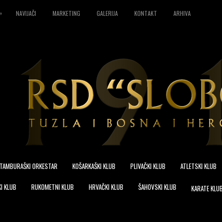
»
NAVIJAČI
MARKETING
GALERIJA
KONTAKT
ARHIVA
TAMBURAŠKI ORKESTAR
KOŠARKAŠKI KLUB
PLIVAČKI KLUB
ATLETSKI KLUB
I KLUB
RUKOMETNI KLUB
HRVAČKI KLUB
ŠAHOVSKI KLUB
KARATE KLU