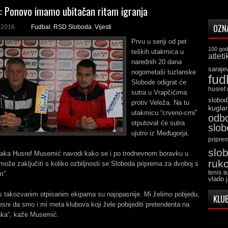
 Ponovo imamo ubitačan ritam igranja
OZN
a 2016.
Fudbal
,
RSD Sloboda
,
Vijesti
Prvu u seriji od pet
100 god
teških utakmica u
atleti
narednih 20 dana
saraje
nogometaši tuzlanske
fud
Slobode odigrat će
husref
sutra u Vrapčićima
slobod
protiv Veleža. Na tu
kugla
utakmicu “crveno-crni”
odb
otputovat će sutra
slo
ujutro iz Međugorja.
pripre
slo
laka Husref Musemić navodi kako se i po trodnevnom boravku u
ruk
ože zaključiti s koliko ozbiljnosti se Sloboda priprema za dvoboj s
tenis
t
m”.
vlado 
s takozvanim otpisanim ekipama su najopasnije. Mi želimo pobjedu,
KLUB
esni da smo i mi meta klubova koji žele pobijediti pretendenta na
aka”, kaže Musemić.