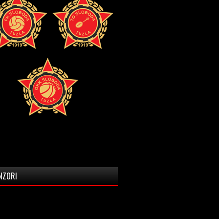
NZORI