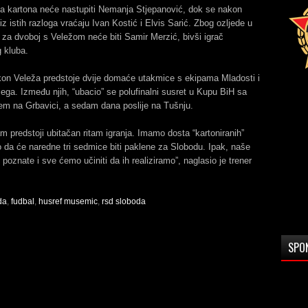
ta kartona neće nastupiti Nemanja Stjepanović, dok se nakon
iz istih razloga vraćaju Ivan Kostić i Elvis Sarić. Zbog ozljede u
 za dvoboj s Veležom neće biti Samir Merzić, bivši igrač
 kluba.
kon Veleža predstoje dvije domaće utakmice s ekipama Mladosti i
jega. Između njih, “ubacio” se polufinalni susret u Kupu BiH sa
em na Grbavici, a sedam dana poslije na Tušnju.
 predstoji ubitačan ritam igranja. Imamo dosta “kartoniranih”
o da će naredne tri sedmice biti paklene za Slobodu. Ipak, naše
 poznate i sve ćemo učiniti da ih realiziramo”, naglasio je trener
da
,
fudbal
,
husref musemic
,
rsd sloboda
SPO