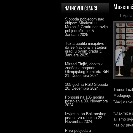
Musemić:
NAJNOVIJI ČLANCI
1. April
Sloboda pobjedom nad
ekipom Mladosti u
Mrkonjić Gradu nastavlja
pobjednički niz
5.
Januara 2025.
Tuzla uputila inicijativu
da se Nacionalni stadion
gradi u ovom gradu
3.
Januara 2025.
Mirsad Tinjić, dobitnik
značajne nagrade
Olimpijskog komiteta BiH
21. Decembra 2024.
105 godina RSD Sloboda
20. Decembra 2024.
Trener Tuz
Međugorju m
Ponosni na 105 godina
postojanja
30. Novembra
“davljeniko
2024.
“Utakmice 
Izvjestaj sa Balkanskog
prvenstva u boksu
22.
ali smo svj
Novembra 2024.
naslov prv
Prva pobjeda u