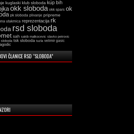
kup bih
kuglaski klub sloboda
nje
okk sloboda
ojka
ok
okk spars
boda
pripreme
pk sloboda
plivanje
rk
reprezentacija
mna utakmica
rsd sloboda
boda
omet
sah
sakib malkocevic
slavko petrovic
tsk sloboda
velimir gasic
k sloboda
tuzla
jagodic
OVI ČLANICE RSD “SLOBODA”
NZORI