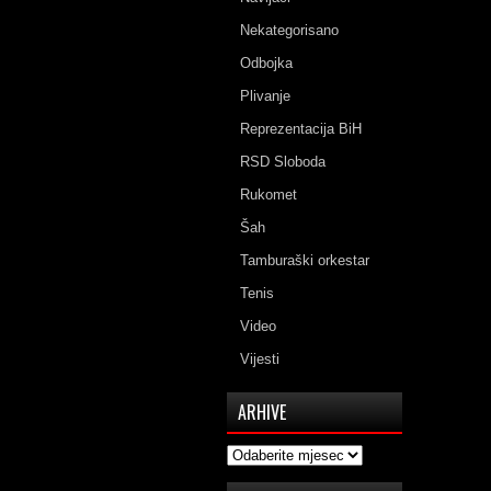
Nekategorisano
Odbojka
Plivanje
Reprezentacija BiH
RSD Sloboda
Rukomet
Šah
Tamburaški orkestar
Tenis
Video
Vijesti
ARHIVE
Arhive