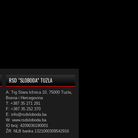
RSD “SLOBODA” TUZLA
A: Trg Stara tržnica 10, 75000 Tuzla,
Bosna i Hercegovina
T: +387 35 271 281
F: +387 35 252 370
E: info@rsdsloboda.ba
W: www.rsdsloboda.ba
ID broj: 4209036190001
ŽR: NLB banka 1321000309542916