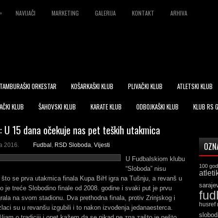
»
NAVIJAČI
MARKETING
GALERIJA
KONTAKT
ARHIVA
TAMBURAŠKI ORKESTAR
KOŠARKAŠKI KLUB
PLIVAČKI KLUB
ATLETSKI KLUB
AČKI KLUB
ŠAHOVSKI KLUB
KARATE KLUB
ODBOJKAŠKI KLUB
KLUB RS 
 U 15 dana očekuje nas pet teških utakmica
OZN
la 2016.
Fudbal
,
RSD Sloboda
,
Vijesti
U Fudbalskiom klubu
100 god
“Sloboda” nisu
atleti
 što se prva utakmica finala Kupa BiH igra na Tušnju, a revanš u
saraje
Ovo je treće Slobodino finale od 2008. godine i svaki put je prvu
fud
rala na svom stadionu. Dva prethodna finala, protiv Zrinjskog i
husref
zlaci su u revanšu izgubili i to nakon izvođenja jedanaesterca.
slobod
ljam o tradiciji i opet kažem da se nikad ne zna zašto je nešto