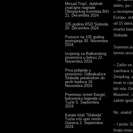
Mirsad Tinjić, dobitnik
dobro, pa i
značajne nagrade
Olimpijskog komiteta BiH
u ravnoprav
21. Decembra 2024.
Europu, os
od 15 dana 
105 godina RSD Sloboda
20. Decembra 2024.
imamo bare
Slobode.
Ponosni na 105 godina
postojanja
30. Novembra
2024.
Svjestan je 
termin utvr
Izvjestaj sa Balkanskog
prvenstva u boksu
22.
Novembra 2024.
– Zašto se,
Prva pobjeda u
završava 14
prvenstvu: Odbojkašice
Zrinjskog, 
Slobode preokretom do
prvih bodova
16.
imati ni ci
Novembra 2024.
biti ista. 
Preminuo Ismet Kavgić,
Musemić, u
bokserska legenda iz
zaštiti igr
Tuzle
5. Septembra
2024.
No, unatoč 
Karate klub ˝Sloboda˝
Tuzla vrši upis novih
članova
2. Septembra
– I protiv 
2024.
finala imao