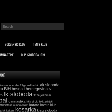
BOKSERSKI KLUB
TENIS KLUB
GIMNASTIKE
O. P. SLOBODA 1919
AKE
ak sloboda
ina slobode
aba 2 liga
aid berbic
ka
BiH
bosna i hercegovina
fk
fk sloboda
vo
fk zeljeznicar
bal
gimnastika
hkk siroki
hkk zrinjski
karate
karate klub
 musemic
in memoriam
kosarka
krsg sloboda
a
kk kakanj