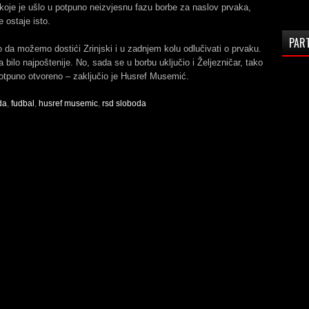
koje je ušlo u potpuno neizvjesnu fazu borbe za naslov prvaka,
 ostaje isto.
PAR
 da možemo dostići Zrinjski i u zadnjem kolu odlučivati o prvaku.
 bilo najpoštenije. No, sada se u borbu uključio i Željezničar, tako
otpuno otvoreno – zaključio je Husref Musemić.
da
,
fudbal
,
husref musemic
,
rsd sloboda