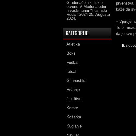
Gradonačelnik Tuzle
prvenstva, 
otvorio V Međunarodni
kaže da sve
hrvački turnir “Husinski
Rudar” 2024
25. Augusta
2024.
– Vjerujemo
To bi možda
KATEGORIJE
da je sve p
Atletika
fk slobo
Boks
Fudbal
futsal
Gimnastika
Hrvanje
Jiu Jitsu
Karate
Košarka
Kuglanje
Navijači