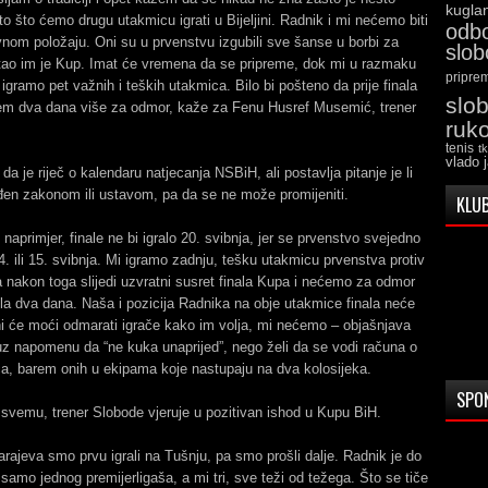
kugla
 to što ćemo drugu utakmicu igrati u Bijeljini. Radnik i mi nećemo biti
odb
nom položaju. Oni su u prvenstvu izgubili sve šanse u borbi za
slo
tao im je Kup. Imat će vremena da se pripreme, dok mi u razmaku
pripre
igramo pet važnih i teških utakmica. Bilo bi pošteno da prije finala
slo
m dva dana više za odmor, kaže za Fenu Husref Musemić, trener
ruk
tenis
t
vlado 
da je riječ o kalendaru natjecanja NSBiH, ali postavlja pitanje je li
đen zakonom ili ustavom, pa da se ne može promijeniti.
KLUB
 naprimjer, finale ne bi igralo 20. svibnja, jer se prvenstvo svejedno
. ili 15. svibnja. Mi igramo zadnju, tešku utakmicu prvenstva protiv
a nakon toga slijedi uzvratni susret finala Kupa i nećemo za odmor
jela dva dana. Naša i pozicija Radnika na obje utakmice finala neće
Oni će moći odmarati igrače kako im volja, mi nećemo – objašnjava
z napomenu da “ne kuka unaprijed”, nego želi da se vodi računa o
ača, barem onih u ekipama koje nastupaju na dva kolosijeka.
SPO
svemu, trener Slobode vjeruje u pozitivan ishod u Kupu BiH.
Sarajeva smo prvu igrali na Tušnju, pa smo prošli dalje. Radnik je do
 samo jednog premijerligaša, a mi tri, sve teži od težega. Što se tiče