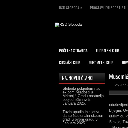
»
RSD SLOBODA
PROSLAVLJENI SPORTISTI
POČETNA STRANICA
FUDBALSKI KLUB
KUGLAŠKI KLUB
RUKOMETNI KLUB
HRV
Musemić:
NAJNOVIJI ČLANCI
25. Apri
Sloboda pobjedom nad
ekipom Mladosti u
Mrkonjić Gradu nastavlja
pobjednički niz
5.
Januara 2025.
oduševljeni
Bijeljini. 
Tuzla uputila inicijativu
da se Nacionalni stadion
utakmicu ig
gradi u ovom gradu
3.
Slavije, Tu
Januara 2025.
– Ne razmiš