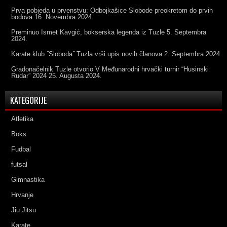
Prva pobjeda u prvenstvu: Odbojkašice Slobode preokretom do prvih
bodova
16. Novembra 2024.
Preminuo Ismet Kavgić, bokserska legenda iz Tuzle
5. Septembra
2024.
Karate klub ˝Sloboda˝ Tuzla vrši upis novih članova
2. Septembra 2024.
Gradonačelnik Tuzle otvorio V Međunarodni hrvački turnir “Husinski
Rudar” 2024
25. Augusta 2024.
KATEGORIJE
Atletika
Boks
Fudbal
futsal
Gimnastika
Hrvanje
Jiu Jitsu
Karate