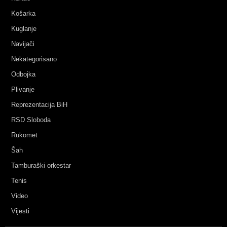
Košarka
Kuglanje
Navijači
Nekategorisano
Odbojka
Plivanje
Reprezentacija BiH
RSD Sloboda
Rukomet
Šah
Tamburaški orkestar
Tenis
Video
Vijesti