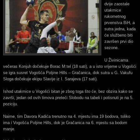
dvije zaostale
utakmice
rukometnog
prvenstva BiH, a
sutra jedna, kada
će službeno biti
završen prvi dio
sezone.
U Živinicama
večeras Konjuh dočekuje Borac M:tel (18 sati), a u isto vrijeme u Vogošći
se igra susret Vogošća Poljine Hills – Gračanica, dok sutra u G. Vakufu
Sloga dočekuje ekipu Slavije iz I. Sarajeva (17 sati).
Ishod utakmice u Vogošći bitan je zbog toga što će, bez obzira kako se
završi, jedan od ovih timova preteći Slobodu na tabeli i potisnuti je na 5.
poziciju.
Naime, tim Davora Kadića trenutno na 4. mjestu ima 19 bodova, toliko
ima i Vogošća Poljine Hills, dok je Gračanica na 6. mjestu sa bodom
manje.