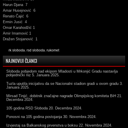
Harun Djana 7
Amar Husejnović 6
Renato Čajić 6
Ermin Jusić 4
Omar Karahodžić 1
Amir Imamović 1
Dražen Stojanović 1
rk sloboda
,
rsd sloboda
,
rukomet
NAJNOVIJI ČLANCI
Sloboda pobjedom nad ekipom Mladosti u Mrkonjić Gradu nastavlja
pobjednički niz
5. Januara 2025.
Tuzla uputila inicijativu da se Nacionalni stadion gradi u ovom gradu
3.
Januara 2025.
Mirsad Tinjić, dobitnik značajne nagrade Olimpijskog komiteta BiH
21.
Decembra 2024.
105 godina RSD Sloboda
20. Decembra 2024.
Ponosni na 105 godina postojanja
30. Novembra 2024.
Izvjestaj sa Balkanskog prvenstva u boksu
22. Novembra 2024.