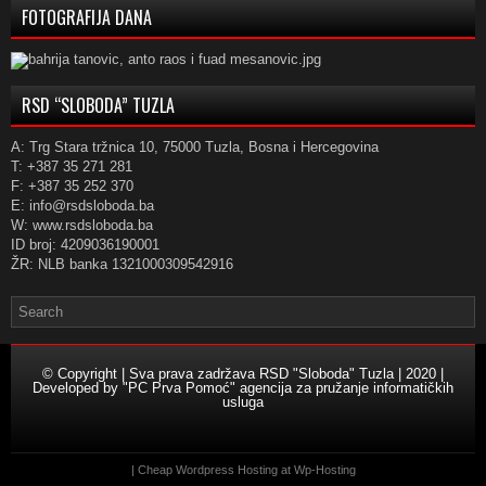
FOTOGRAFIJA DANA
RSD “SLOBODA” TUZLA
A: Trg Stara tržnica 10, 75000 Tuzla, Bosna i Hercegovina
T: +387 35 271 281
F: +387 35 252 370
E: info@rsdsloboda.ba
W: www.rsdsloboda.ba
ID broj: 4209036190001
ŽR: NLB banka 1321000309542916
© Copyright | Sva prava zadržava RSD "Sloboda" Tuzla | 2020 |
Developed by
"PC Prva Pomoć" agencija za pružanje informatičkih
usluga
| Cheap Wordpress Hosting at
Wp-Hosting