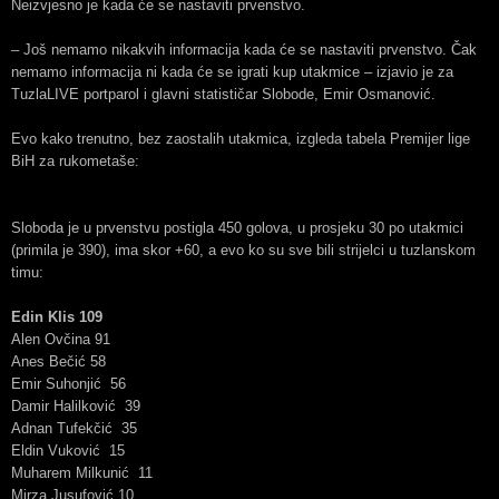
Neizvjesno je kada će se nastaviti prvenstvo.
– Još nemamo nikakvih informacija kada će se nastaviti prvenstvo. Čak
nemamo informacija ni kada će se igrati kup utakmice – izjavio je za
TuzlaLIVE portparol i glavni statističar Slobode, Emir Osmanović.
Evo kako trenutno, bez zaostalih utakmica, izgleda tabela Premijer lige
BiH za rukometaše:
Sloboda je u prvenstvu postigla 450 golova, u prosjeku 30 po utakmici
(primila je 390), ima skor +60, a evo ko su sve bili strijelci u tuzlanskom
timu:
Edin Klis 109
Alen Ovčina 91
Anes Bečić 58
Emir Suhonjić 56
Damir Halilković 39
Adnan Tufekčić 35
Eldin Vuković 15
Muharem Milkunić 11
Mirza Jusufović 10