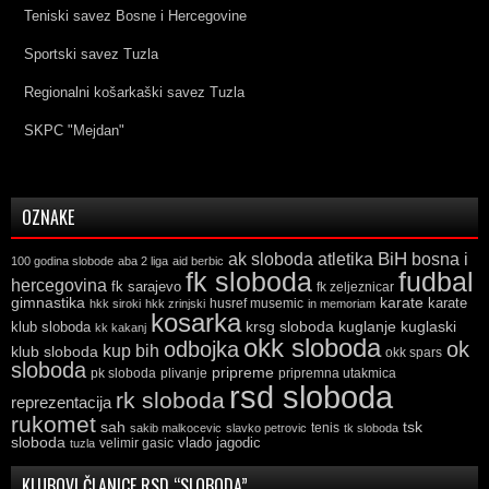
Teniski savez Bosne i Hercegovine
Sportski savez Tuzla
Regionalni košarkaški savez Tuzla
SKPC "Mejdan"
OZNAKE
ak sloboda
atletika
BiH
bosna i
100 godina slobode
aba 2 liga
aid berbic
fk sloboda
fudbal
hercegovina
fk sarajevo
fk zeljeznicar
gimnastika
karate
karate
husref musemic
hkk siroki
hkk zrinjski
in memoriam
kosarka
krsg sloboda
kuglaski
klub sloboda
kuglanje
kk kakanj
okk sloboda
odbojka
ok
kup bih
klub sloboda
okk spars
sloboda
pripreme
pk sloboda
plivanje
pripremna utakmica
rsd sloboda
rk sloboda
reprezentacija
rukomet
tsk
sah
sakib malkocevic
slavko petrovic
tenis
tk sloboda
sloboda
vlado jagodic
velimir gasic
tuzla
KLUBOVI ČLANICE RSD “SLOBODA”