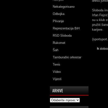
dresu junio
Nekategorisano
Sloboda ima
Odbojka
Irfan Fejzi
su u klub s
Plivanje
pružiti šan
Reprezentacija BiH
karijere.
RSD Sloboda
(sportsport
Rukomet
fk slobo
Šah
Tamburaški orkestar
Tenis
Video
Vijesti
ARHIVE
Arhive