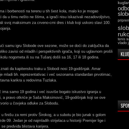
kugla
odb
ma i borbenosti na terenu u tih šest kola, malo ko je mogao
slo
ti da u timu nešto ne štima, a igrači nisu iskazivali nezadovoljstvo,
pripre
li svoj maksimum za crveno-crni dres i klub koji uskoro slavi 100.
slo
ojanja.
ruk
tenis
t
vlado 
jući samu igru Slobode ove sezone, može se doći do zaključka da
eliko zavisi od mladih i perspektivnih igrača, koji su uglavnom prošli
KLUB
kolu nogometa ili su na Tušanj došli sa 16, 17 ili 18 godina.
 znati da kapitensku traku u Slobodi nosi 19-godišnjak. Amar
je mladi bh. reprezentativac i već sezonama standardan prvotimac,
stavna karikra u redovima Tuzlaka.
 ima samo 19 godina i već isuviše bogato iskustvo igranja u
gi, a pravo otkriće je Saša Maksimović, 19-godišnjak koji se ove
tvorio u čovjeka odluke za Slobodu.
SPO
l u finišu za remi protiv Širokog, a u subotu je bio junak s golom
zde 09. Jedan je od najmlađih strijelaca u historiji Premijer lige i
 se predviđa blistava karijera.