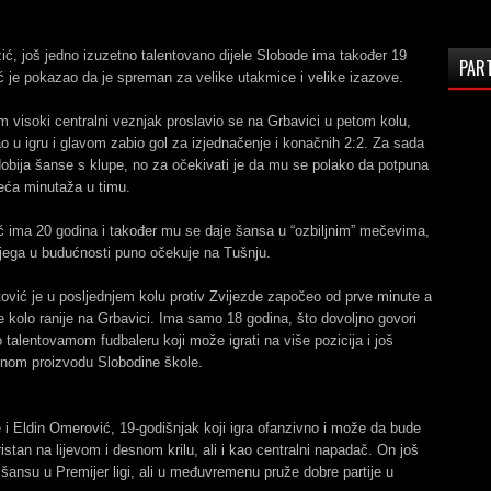
ć, još jedno izuzetno talentovano dijele Slobode ima također 19
PAR
ć je pokazao da je spreman za velike utakmice i velike izazove.
 visoki centralni veznjak proslavio se na Grbavici u petom kolu,
o u igru i glavom zabio gol za izjednačenje i konačnih 2:2. Za sada
obija šanse s klupe, no za očekivati je da mu se polako da potpuna
eća minutaža u timu.
ć ima 20 godina i također mu se daje šansa u “ozbiljnim” mečevima,
njega u budućnosti puno očekuje na Tušnju.
vić je u posljednjem kolu protiv Zvijezde započeo od prve minute a
e kolo ranije na Grbavici. Ima samo 18 godina, što dovoljno govori
o talentovamom fudbaleru koji može igrati na više pozicija i još
jnom proizvodu Slobodine škole.
e i Eldin Omerović, 19-godišnjak koji igra ofanzivno i može da bude
istan na lijevom i desnom krilu, ali i kao centralni napadač. On još
šansu u Premijer ligi, ali u međuvremenu pruže dobre partije u