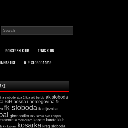
BOKSERSKI KLUB
TENIS KLUB
GIMNASTIKE
O. P. SLOBODA 1919
AKE
ak sloboda
ina slobode
aba 2 liga
aid berbic
ka
BiH
bosna i hercegovina
fk
fk sloboda
vo
fk zeljeznicar
bal
gimnastika
hkk siroki
hkk zrinjski
karate
karate klub
 musemic
in memoriam
kosarka
krsg sloboda
a
kk kakanj