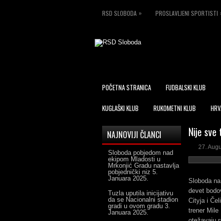
»
RSD SLOBODA
PROSLAVLJENI SPORTISTI
POČETNA STRANICA
FUDBALSKI KLUB
KUGLAŠKI KLUB
RUKOMETNI KLUB
HRV
Nije sve 
NAJNOVIJI ČLANCI
27. Aug
Sloboda pobjedom nad
ekipom Mladosti u
Mrkonjić Gradu nastavlja
pobjednički niz
5.
Januara 2025.
Sloboda na 
devet bodov
Tuzla uputila inicijativu
da se Nacionalni stadion
Cityja i Če
gradi u ovom gradu
3.
trener Mile
Januara 2025.
otežavaju r