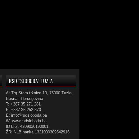
RSD “SLOBODA” TUZLA
A: Trg Stara tržnica 10, 75000 Tuzla,
Bosna i Hercegovina
T: +387 35 271 281
F: +387 35 252 370
E: info@rsdsloboda.ba
W: www.rsdsloboda.ba
ID broj: 4209036190001
ŽR: NLB banka 1321000309542916