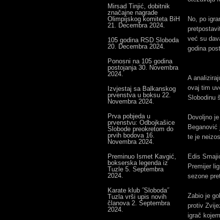
Mirsad Tinjić, dobitnik
značajne nagrade
Olimpijskog komiteta BiH
No, po igra
21. Decembra 2024.
pretpostavi
već su dava
105 godina RSD Sloboda
20. Decembra 2024.
godina post
Ponosni na 105 godina
postojanja
30. Novembra
2024.
A analizira
ovaj tim uv
Izvjestaj sa Balkanskog
prvenstva u boksu
22.
Slobodinu š
Novembra 2024.
Prva pobjeda u
Dovoljno je
prvenstvu: Odbojkašice
Beganović 
Slobode preokretom do
prvih bodova
16.
te je neizo
Novembra 2024.
Preminuo Ismet Kavgić,
Edis Smajić
bokserska legenda iz
Premijer li
Tuzle
5. Septembra
2024.
sezone pre
Karate klub ˝Sloboda˝
Zabio je go
Tuzla vrši upis novih
članova
2. Septembra
protiv Zvije
2024.
igrač kojem