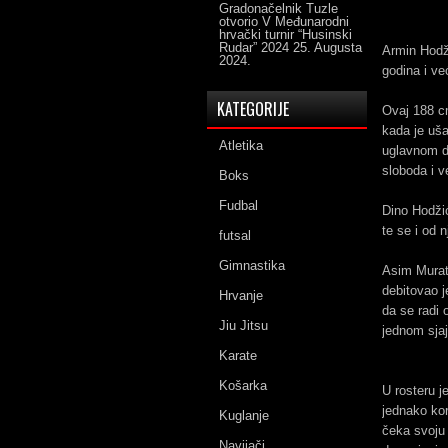
Gradonačelnik Tuzle
otvorio V Međunarodni
hrvački turnir “Husinski
Rudar” 2024
25. Augusta
Armin Hodži
2024.
godina i ve
KATEGORIJE
Ovaj 188 cm
kada je uša
Atletika
uglavnom d
sloboda i v
Boks
Fudbal
Dino Hodži
te se i od 
futsal
Gimnastika
Asim Murato
debitovao j
Hrvanje
da se radi 
Jiu Jitsu
jednom sja
Karate
Košarka
U rosteru j
jednako kor
Kuglanje
čeka svoju 
Navijači