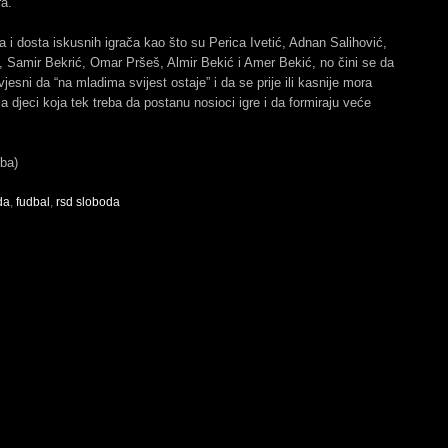
ra.
 i dosta iskusnih igrača kao što su Perica Ivetić, Adnan Salihović,
ć, Samir Bekrić, Omar Pršeš, Almir Bekić i Amer Bekić, no čini se da
vjesni da “na mladima svijest ostaje” i da se prije ili kasnije mora
sa djeci koja tek treba da postanu nosioci igre i da formiraju veće
.ba)
da
,
fudbal
,
rsd sloboda