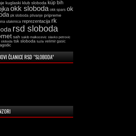
kup bih
kuglaski klub sloboda
nje
okk sloboda
ojka
ok
okk spars
boda
pripreme
pk sloboda
plivanje
rk
reprezentacija
mna utakmica
rsd sloboda
boda
omet
sah
sakib malkocevic
slavko petrovic
tsk sloboda
velimir gasic
k sloboda
tuzla
jagodic
OVI ČLANICE RSD “SLOBODA”
NZORI