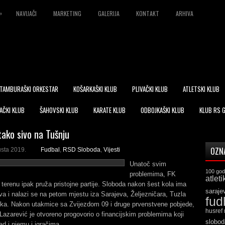
»
NAVIJAČI
MARKETING
GALERIJA
KONTAKT
ARHIVA
TAMBURAŠKI ORKESTAR
KOŠARKAŠKI KLUB
PLIVAČKI KLUB
ATLETSKI KLUB
AČKI KLUB
ŠAHOVSKI KLUB
KARATE KLUB
ODBOJKAŠKI KLUB
KLUB RS 
tako sivo na Tušnju
OZN
usta 2019.
Fudbal
,
RSD Sloboda
,
Vijesti
Unatoč svim
100 god
problemima, FK
atleti
terenu ipak pruža pristojne partije. Sloboda nakon šest kola ima
saraje
a i nalazi se na petom mjestu iza Sarajeva, Željezničara, Tuzla
fud
lika. Nakon utakmice sa Zvijezdom 09 i druge prvenstvene pobjede,
husref
 Lazarević je otvoreno progovorio o financijskim problemima koji
slobod
ad i njemu i igračima.