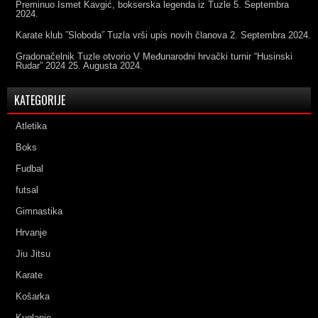
Preminuo Ismet Kavgić, bokserska legenda iz Tuzle
5. Septembra
2024.
Karate klub ˝Sloboda˝ Tuzla vrši upis novih članova
2. Septembra 2024.
Gradonačelnik Tuzle otvorio V Međunarodni hrvački turnir “Husinski
Rudar” 2024
25. Augusta 2024.
KATEGORIJE
Atletika
Boks
Fudbal
futsal
Gimnastika
Hrvanje
Jiu Jitsu
Karate
Košarka
Kuglanje