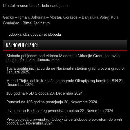
U ostalim susretima 1. kola sastaju se:
Gacko – Igman, Jahorina – Mostar, Goražde – Banjaluka Voley, Kula
Gradačac . Bimal Jedinstvo.
odbojka
,
ok sloboda
,
rsd sloboda
NAJNOVIJI ČLANCI
Sloboda pobjedom nad ekipom Mladosti u Mrkonjić Gradu nastavlja
pobjednički niz
5. Januara 2025.
Tuzla uputila inicijativu da se Nacionalni stadion gradi u ovom gradu
3.
Januara 2025.
Mirsad Tinjić, dobitnik značajne nagrade Olimpijskog komiteta BiH
21.
Decembra 2024.
105 godina RSD Sloboda
20. Decembra 2024.
Ponosni na 105 godina postojanja
30. Novembra 2024.
Izvjestaj sa Balkanskog prvenstva u boksu
22. Novembra 2024.
Prva pobjeda u prvenstvu: Odbojkašice Slobode preokretom do prvih
bodova
16. Novembra 2024.