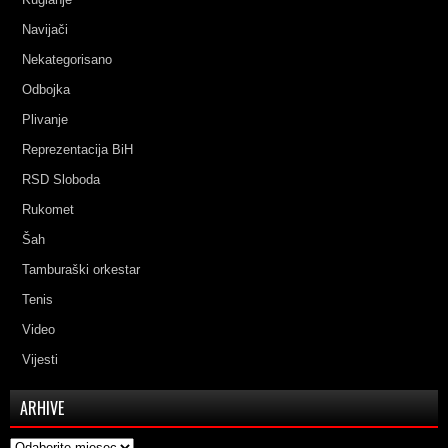
Navijači
Nekategorisano
Odbojka
Plivanje
Reprezentacija BiH
RSD Sloboda
Rukomet
Šah
Tamburaški orkestar
Tenis
Video
Vijesti
ARHIVE
Arhive