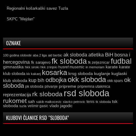
Regionalni košarkaški savez Tuzla
SKPC "Mejdan"
OZNAKE
ak sloboda
atletika
BiH
bosna i
100 godina slobode
aba 2 liga
aid berbic
fk sloboda
fudbal
hercegovina
fk sarajevo
fk zeljeznicar
gimnastika
karate
karate
husref musemic
hkk siroki
hkk zrinjski
in memoriam
kosarka
krsg sloboda
kuglaski
klub sloboda
kuglanje
kk kakanj
okk sloboda
odbojka
ok
kup bih
klub sloboda
okk spars
sloboda
pripreme
pk sloboda
plivanje
pripremna utakmica
rsd sloboda
rk sloboda
reprezentacija
rukomet
tsk
sah
sakib malkocevic
slavko petrovic
tenis
tk sloboda
sloboda
vlado jagodic
velimir gasic
tuzla
KLUBOVI ČLANICE RSD “SLOBODA”