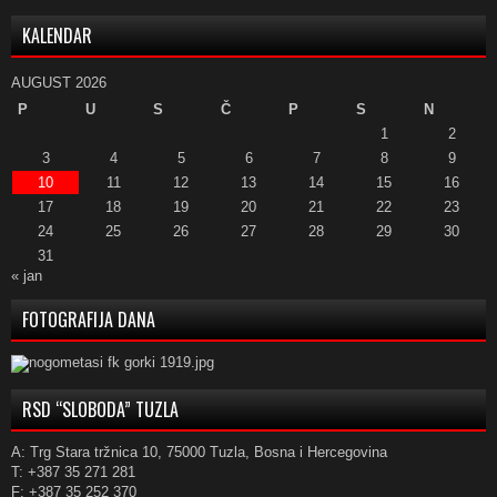
KALENDAR
AUGUST 2026
P
U
S
Č
P
S
N
1
2
3
4
5
6
7
8
9
10
11
12
13
14
15
16
17
18
19
20
21
22
23
24
25
26
27
28
29
30
31
« jan
FOTOGRAFIJA DANA
RSD “SLOBODA” TUZLA
A: Trg Stara tržnica 10, 75000 Tuzla, Bosna i Hercegovina
T: +387 35 271 281
F: +387 35 252 370