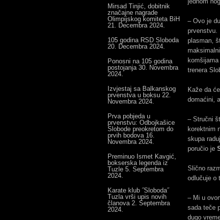
jednom nogo
Mirsad Tinjić, dobitnik
značajne nagrade
Olimpijskog komiteta BiH
– Ovo je du
21. Decembra 2024.
prvenstvu. 
105 godina RSD Sloboda
plasman, š
20. Decembra 2024.
maksimalni
komšijama 
Ponosni na 105 godina
postojanja
30. Novembra
trenera Slo
2024.
Izvjestaj sa Balkanskog
Kaže da će 
prvenstva u boksu
22.
domaćini, a
Novembra 2024.
Prva pobjeda u
– Stručni š
prvenstvu: Odbojkašice
Slobode preokretom do
korektnim n
prvih bodova
16.
skupa raduj
Novembra 2024.
poručio je
S
Preminuo Ismet Kavgić,
bokserska legenda iz
Slično razm
Tuzle
5. Septembra
2024.
odlučuje o 
Karate klub ˝Sloboda˝
Tuzla vrši upis novih
– Mi u ovo
članova
2. Septembra
sada teče 
2024.
dugo vreme