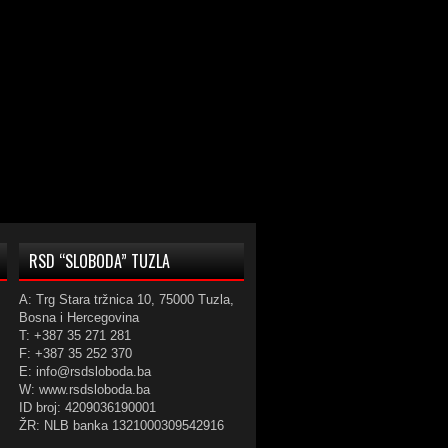
RSD “SLOBODA” TUZLA
A: Trg Stara tržnica 10, 75000 Tuzla,
Bosna i Hercegovina
T: +387 35 271 281
F: +387 35 252 370
E: info@rsdsloboda.ba
W: www.rsdsloboda.ba
ID broj: 4209036190001
ŽR: NLB banka 1321000309542916