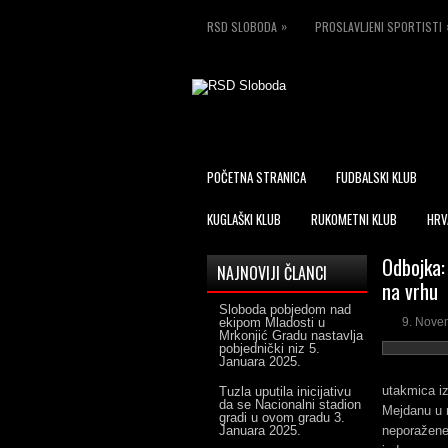
»
RSD SLOBODA
PROSLAVLJENI SPORTISTI
POČETNA STRANICA
FUDBALSKI KLUB
KUGLAŠKI KLUB
RUKOMETNI KLUB
HRV
Odbojka:
NAJNOVIJI ČLANCI
na vrhu
Sloboda pobjedom nad
ekipom Mladosti u
9. Nove
Mrkonjić Gradu nastavlja
pobjednički niz
5.
Januara 2025.
utakmica iz
Tuzla uputila inicijativu
da se Nacionalni stadion
Mejdanu u n
gradi u ovom gradu
3.
Januara 2025.
neporažene