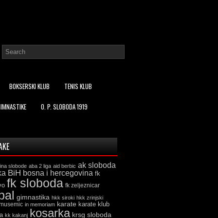
BOKSERSKI KLUB
TENIS KLUB
GIMNASTIKE
O. P. SLOBODA 1919
AKE
ak sloboda
ina slobode
aba 2 liga
aid berbic
ka
BiH
bosna i hercegovina
fk
fk sloboda
vo
fk zeljeznicar
bal
gimnastika
hkk siroki
hkk zrinjski
karate
karate klub
 musemic
in memoriam
kosarka
krsg sloboda
a
kk kakanj