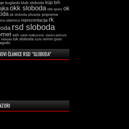
kup bih
kuglaski klub sloboda
nje
okk sloboda
ojka
ok
okk spars
boda
pripreme
pk sloboda
plivanje
rk
reprezentacija
mna utakmica
rsd sloboda
boda
omet
sah
sakib malkocevic
slavko petrovic
tsk sloboda
velimir gasic
k sloboda
tuzla
jagodic
OVI ČLANICE RSD “SLOBODA”
NZORI