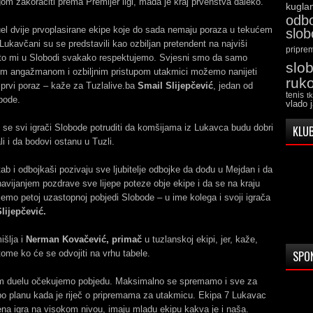
m zakoračiti prema Premijer ligi, mada je kraj prvenstva daleko.
kugla
odb
el dvije prvoplasirane ekipe koje do sada nemaju poraza u tekućem
slo
Lukavčani su se predstavili kao ozbiljan pretendent na najviši
pripre
to mi u Slobodi svakako respektujemo. Svjesni smo da samo
slo
m angažmanom i ozbiljnim pristupom utakmici možemo nanijeti
ruk
prvi poraz – kaže za Tuzlalive.ba
Smail Slijepčević
, jedan od
tenis
t
bode.
vlado 
se svi igrači Slobode potruditi da komšijama iz Lukavca budu dobri
KLUB
li i da bodovi ostanu u Tuzli.
tab i odbojkaši pozivaju sve ljubitelje odbojke da dođu u Mejdan i da
avijanjem pozdrave sve lijepe poteze obje ekipe i da se na kraju
emo petoj uzastopnoj pobjedi Slobode – u ime kolega i svoji igrača
lijepčević.
išlja i
Nerman Kovačević, primač
u tuzlanskoj ekipi, jer, kaže,
tome ko će se odvojiti na vrhu tabele.
SPO
m duelu očekujemo pobjedu. Maksimalno se spremamo i sve za
po planu kada je riječ o pripremama za utakmicu. Ekipa 7 Lukavac
na igra na visokom nivou, imaju mladu ekipu kakva je i naša.