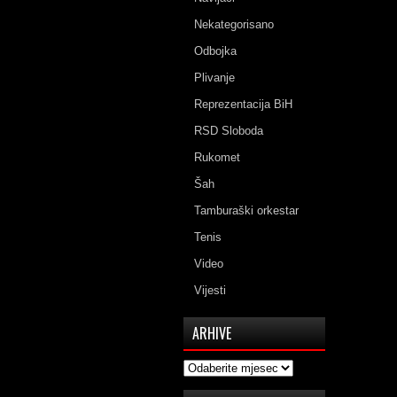
Nekategorisano
Odbojka
Plivanje
Reprezentacija BiH
RSD Sloboda
Rukomet
Šah
Tamburaški orkestar
Tenis
Video
Vijesti
ARHIVE
Arhive