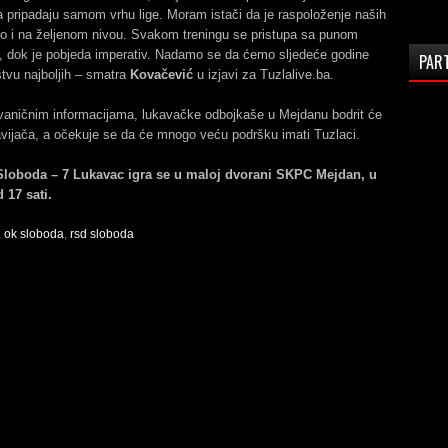
 pripadaju samom vrhu lige. Moram istači da je raspoloženje naših
no i na željenom nivou. Svakom treningu se pristupa sa punom
u, dok je pobjeda imperativ. Nadamo se da ćemo sljedeće godine
PAR
uštvu najboljih – smatra
Kovačević
u izjavi za Tuzlalive.ba.
aničnim informacijama, lukavačke odbojkaše u Mejdanu bodrit će
avijača, a očekuje se da će mnogo veću podršku imati Tuzlaci.
Sloboda – 7 Lukavac igra se u maloj dvorani SKPC Mejdan, u
 17 sati.
,
ok sloboda
,
rsd sloboda