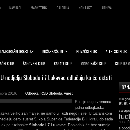
»
NAVIJAČI
MARKETING
GALERIJA
KONTAKT
ARHIVA
TAMBURAŠKI ORKESTAR
KOŠARKAŠKI KLUB
PLIVAČKI KLUB
ATLETSKI KLUB
AČKI KLUB
ŠAHOVSKI KLUB
KARATE KLUB
ODBOJKAŠKI KLUB
KLUB RS 
 U nedjelju Sloboda i 7 Lukavac odlučuju ko će ostati
OZN
mbra 2016.
Odbojka
,
RSD Sloboda
,
Vijesti
100 god
Poslije dugo vremena
atleti
jedna odbojkaška
saraje
aziva veliko zanimanje, ne samo u Tuzli nego i šire. U tuzlanskom
fud
edjelju derbi susret 5. kola Superlige Federacije BiH igraju do sada
husref
 ekipe tuzlanske
Slobode i 7 Lukavac
. Pobjednik će bez sumnje
slobod