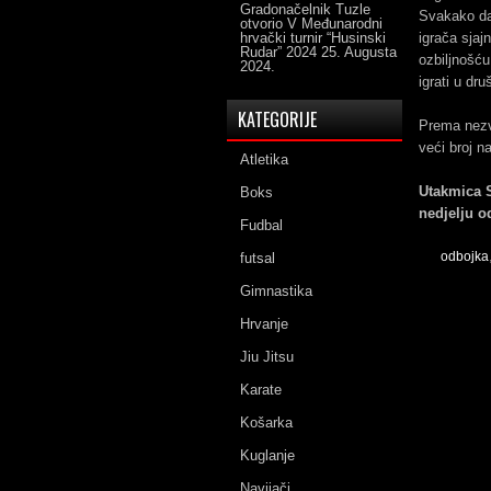
Gradonačelnik Tuzle
Svakako da
otvorio V Međunarodni
hrvački turnir “Husinski
igrača sjaj
Rudar” 2024
25. Augusta
ozbiljnošć
2024.
igrati u dr
KATEGORIJE
Prema nezv
veći broj n
Atletika
Utakmica 
Boks
nedjelju od
Fudbal
odbojka
futsal
Gimnastika
Hrvanje
Jiu Jitsu
Karate
Košarka
Kuglanje
Navijači