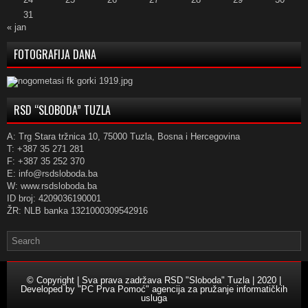
31
« jan
FOTOGRAFIJA DANA
RSD “SLOBODA” TUZLA
A: Trg Stara tržnica 10, 75000 Tuzla, Bosna i Hercegovina
T: +387 35 271 281
F: +387 35 252 370
E: info@rsdsloboda.ba
W: www.rsdsloboda.ba
ID broj: 4209036190001
ŽR: NLB banka 1321000309542916
© Copyright | Sva prava zadržava RSD "Sloboda" Tuzla | 2020 |
Developed by
"PC Prva Pomoć" agencija za pružanje informatičkih
usluga