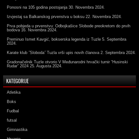
Ponosni na 105 godina postojanja
30. Novembra 2024.
Izvjestaj sa Balkanskog prvenstva u boksu
22. Novembra 2024.
Prva pobjeda u prvenstvu: Odbojkašice Slobode preokretom do prvih
bodova
16. Novembra 2024.
Preminuo Ismet Kavgić, bokserska legenda iz Tuzle
5. Septembra
2024.
Karate klub ˝Sloboda˝ Tuzla vrši upis novih članova
2. Septembra 2024.
Gradonačelnik Tuzle otvorio V Međunarodni hrvački turnir “Husinski
Rudar” 2024
25. Augusta 2024.
KATEGORIJE
Atletika
Boks
Fudbal
futsal
Gimnastika
Hrvanje