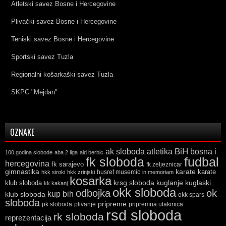
Atletski savez Bosne i Hercegovine
Plivački savez Bosne i Hercegovine
Teniski savez Bosne i Hercegovine
Sportski savez Tuzla
Regionalni košarkaški savez Tuzla
SKPC "Mejdan"
OZNAKE
ak sloboda
atletika
BiH
bosna i
100 godina slobode
aba 2 liga
aid berbic
fk sloboda
fudbal
hercegovina
fk sarajevo
fk zeljeznicar
gimnastika
karate
karate
husref musemic
hkk siroki
hkk zrinjski
in memoriam
kosarka
krsg sloboda
kuglaski
klub sloboda
kuglanje
kk kakanj
okk sloboda
odbojka
ok
kup bih
klub sloboda
okk spars
sloboda
pripreme
pk sloboda
plivanje
pripremna utakmica
rsd sloboda
rk sloboda
reprezentacija