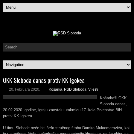
OKK Sloboda danas protiv KK Igokea
20. Februara 2020.
Košarka
,
RSD Sloboda
,
Vijesti
Košarkaši OKK
Sloboda danas,
20.02.2020. godine, igraju zaostalu utakmicu 17. kola Prvenstva BiH
protiv KK Igokea.
U timu Slobode neće biti šefa stručnog štaba Damira Mulaomerovića, koji
je u stručnom štabu košarkaške reprezentacije Hrvatske, pa će ekipu sa