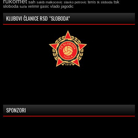
rukomet
tsk
sah
sakib malkocevic
slavko petrovic
tenis
tk sloboda
sloboda
vlado jagodic
velimir gasic
tuzla
KLUBOVI ČLANICE RSD “SLOBODA”
SPONZORI