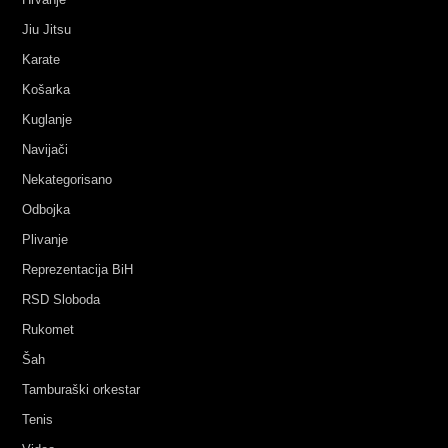
Jiu Jitsu
Karate
Košarka
Kuglanje
Navijači
Nekategorisano
Odbojka
Plivanje
Reprezentacija BiH
RSD Sloboda
Rukomet
Šah
Tamburaški orkestar
Tenis