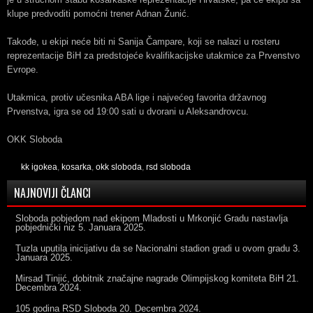
klupe predvoditi pomoćni trener Adnan Žunić.
Takođe, u ekipi neće biti ni Sanija Čampare, koji se nalazi u rosteru
reprezentacije BiH za predstojeće kvalifikacijske utakmice za Prvenstvo
Evrope.
Utakmica, protiv učesnika ABA lige i najvećeg favorita državnog
Prvenstva, igra se od 19:00 sati u dvorani u Aleksandrovcu.
OKK Sloboda
kk igokea
,
kosarka
,
okk sloboda
,
rsd sloboda
NAJNOVIJI ČLANCI
Sloboda pobjedom nad ekipom Mladosti u Mrkonjić Gradu nastavlja
pobjednički niz
5. Januara 2025.
Tuzla uputila inicijativu da se Nacionalni stadion gradi u ovom gradu
3.
Januara 2025.
Mirsad Tinjić, dobitnik značajne nagrade Olimpijskog komiteta BiH
21.
Decembra 2024.
105 godina RSD Sloboda
20. Decembra 2024.