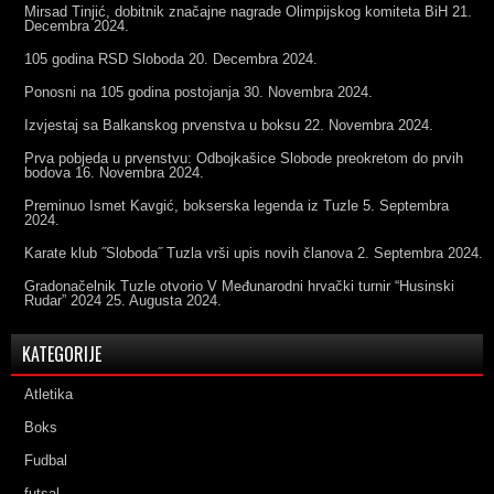
Mirsad Tinjić, dobitnik značajne nagrade Olimpijskog komiteta BiH
21.
Decembra 2024.
105 godina RSD Sloboda
20. Decembra 2024.
Ponosni na 105 godina postojanja
30. Novembra 2024.
Izvjestaj sa Balkanskog prvenstva u boksu
22. Novembra 2024.
Prva pobjeda u prvenstvu: Odbojkašice Slobode preokretom do prvih
bodova
16. Novembra 2024.
Preminuo Ismet Kavgić, bokserska legenda iz Tuzle
5. Septembra
2024.
Karate klub ˝Sloboda˝ Tuzla vrši upis novih članova
2. Septembra 2024.
Gradonačelnik Tuzle otvorio V Međunarodni hrvački turnir “Husinski
Rudar” 2024
25. Augusta 2024.
KATEGORIJE
Atletika
Boks
Fudbal
futsal