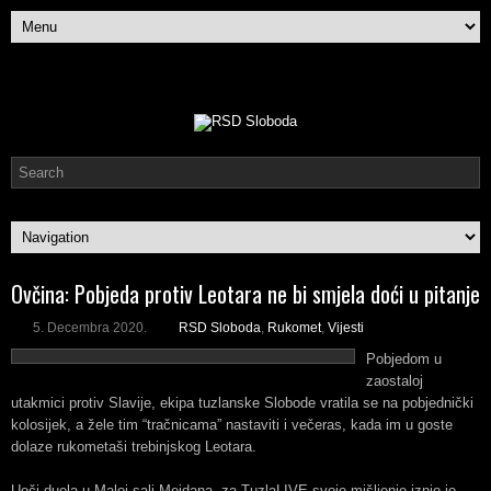
Ovčina: Pobjeda protiv Leotara ne bi smjela doći u pitanje
5. Decembra 2020.
RSD Sloboda
,
Rukomet
,
Vijesti
Pobjedom u
zaostaloj
utakmici protiv Slavije, ekipa tuzlanske Slobode vratila se na pobjednički
kolosijek, a žele tim “tračnicama” nastaviti i večeras, kada im u goste
dolaze rukometaši trebinjskog Leotara.
Uoči duela u Maloj sali Mejdana, za TuzlaLIVE svoje mišljenje iznio je