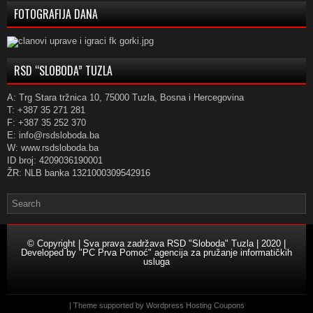
FOTOGRAFIJA DANA
RSD “SLOBODA” TUZLA
A: Trg Stara tržnica 10, 75000 Tuzla, Bosna i Hercegovina
T: +387 35 271 281
F: +387 35 252 370
E: info@rsdsloboda.ba
W: www.rsdsloboda.ba
ID broj: 4209036190001
ŽR: NLB banka 1321000309542916
© Copyright | Sva prava zadržava RSD "Sloboda" Tuzla | 2020 |
Developed by
"PC Prva Pomoć" agencija za pružanje informatičkih
usluga
| Theme supported by
Wordpress Hosting Coupons