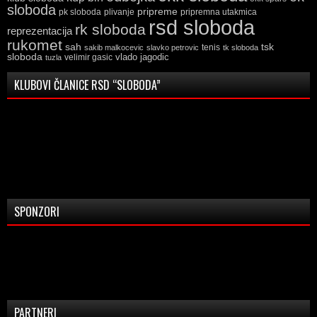
sloboda
pripreme
pk sloboda
plivanje
pripremna utakmica
rsd sloboda
rk sloboda
reprezentacija
rukomet
tsk
sah
sakib malkocevic
slavko petrovic
tenis
tk sloboda
sloboda
vlado jagodic
velimir gasic
tuzla
KLUBOVI ČLANICE RSD “SLOBODA”
SPONZORI
PARTNERI