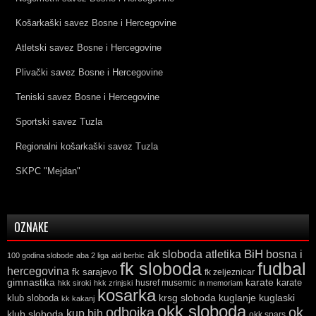
Košarkaški savez Bosne i Hercegovine
Atletski savez Bosne i Hercegovine
Plivački savez Bosne i Hercegovine
Teniski savez Bosne i Hercegovine
Sportski savez Tuzla
Regionalni košarkaški savez Tuzla
SKPC "Mejdan"
OZNAKE
ak sloboda
atletika
BiH
bosna i
100 godina slobode
aba 2 liga
aid berbic
fk sloboda
fudbal
hercegovina
fk sarajevo
fk zeljeznicar
gimnastika
karate
karate
husref musemic
hkk siroki
hkk zrinjski
in memoriam
kosarka
krsg sloboda
kuglaski
klub sloboda
kuglanje
kk kakanj
okk sloboda
odbojka
ok
kup bih
klub sloboda
okk spars