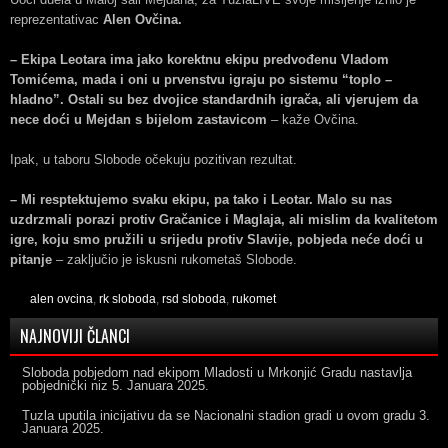
reprezentativac
Alen Ovčina.
– Ekipa Leotara ima jako korektnu ekipu predvođenu Vladom
Tomićema, mada i oni u prvenstvu igraju po sistemu “toplo –
hladno”. Ostali su bez dvojice standardnih igrača, ali vjerujem da
nece doći u Mejdan s bijelom zastavicom
– kaže Ovčina.
Ipak, u taboru Slobode očekuju pozitivan rezultat.
– Mi resptektujemo svaku ekipu, pa tako i Leotar. Malo su nas
uzdrzmali porazi protiv Gračanice i Maglaja, ali mislim da kvalitetom
igre, koju smo pružili u srijedu protiv Slavije, pobjeda neće doći u
pitanje
– zaključio je iskusni rukometaš Slobode.
alen ovcina
,
rk sloboda
,
rsd sloboda
,
rukomet
NAJNOVIJI ČLANCI
Sloboda pobjedom nad ekipom Mladosti u Mrkonjić Gradu nastavlja
pobjednički niz
5. Januara 2025.
Tuzla uputila inicijativu da se Nacionalni stadion gradi u ovom gradu
3.
Januara 2025.