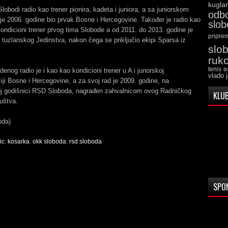
kugla
Slobodi radio kao trener pionira, kadeta i juniora, a sa juniorskom
odb
je 2006. godine bio prvak Bosne i Hercegovine. Također je radio kao
slo
ondicioni trener prvog tima Slobode a od 2011. do 2013. godine je
pripre
 tuzlanskog Jedinstva, nakon čega se priključio ekipi Sparsa iz
slo
ruk
tenis
t
enog radio je i kao kao kondicioni trener u A i junorskoj
vlado 
iji Bosne i Hercegovine, a za svoj rad je 2009. godine, na
j godišnici RSD Sloboda, nagrađen zahvalnicom ovog Radničkog
KLUB
uštva.
oda)
ic
,
kosarka
,
okk sloboda
,
rsd sloboda
SPO