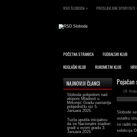
»
RSD SLOBODA
PROSLAVLJENI SPORTISTI
POČETNA STRANICA
FUDBALSKI KLUB
KUGLAŠKI KLUB
RUKOMETNI KLUB
HRV
Pojačan 
NAJNOVIJI ČLANCI
18. Aug
Sloboda pobjedom nad
ekipom Mladosti u
Mrkonjić Gradu nastavlja
pobjednički niz
5.
Januara 2025.
Slobode se 
ostatku str
Tuzla uputila inicijativu
da se Nacionalni stadion
će raditi n
gradi u ovom gradu
3.
selekcija 
Januara 2025.