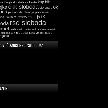
kup bih
kuglaski klub sloboda
nje
okk sloboda
ojka
ok
okk spars
boda
pripreme
pk sloboda
plivanje
rk
reprezentacija
mna utakmica
rsd sloboda
boda
omet
sah
sakib malkocevic
slavko petrovic
tsk sloboda
velimir gasic
k sloboda
tuzla
jagodic
OVI ČLANICE RSD “SLOBODA”
NZORI