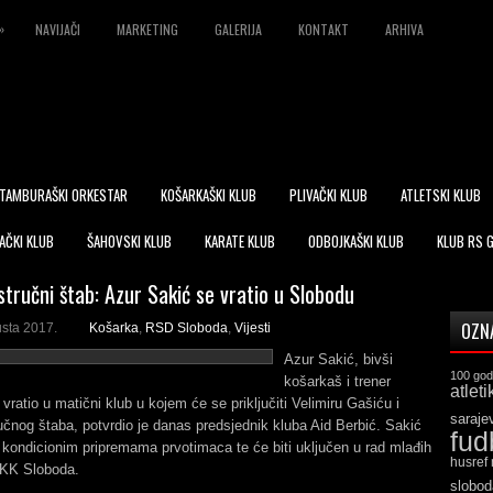
»
NAVIJAČI
MARKETING
GALERIJA
KONTAKT
ARHIVA
TAMBURAŠKI ORKESTAR
KOŠARKAŠKI KLUB
PLIVAČKI KLUB
ATLETSKI KLUB
AČKI KLUB
ŠAHOVSKI KLUB
KARATE KLUB
ODBOJKAŠKI KLUB
KLUB RS 
stručni štab: Azur Sakić se vratio u Slobodu
OZN
usta 2017.
Košarka
,
RSD Sloboda
,
Vijesti
Azur Sakić, bivši
100 god
košarkaš i trener
atleti
vratio u matični klub u kojem će se priključiti Velimiru Gašiću i
saraje
učnog štaba, potvrdio je danas predsjednik kluba Aid Berbić. Sakić
fud
a kondicionim pripremama prvotimaca te će biti uključen u rad mlađih
husref
OKK Sloboda.
slobod