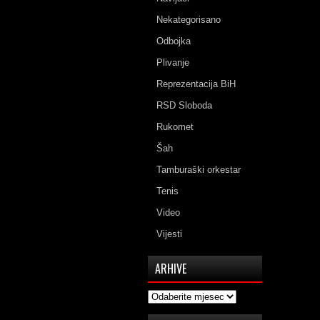
Nekategorisano
Odbojka
Plivanje
Reprezentacija BiH
RSD Sloboda
Rukomet
Šah
Tamburaški orkestar
Tenis
Video
Vijesti
ARHIVE
Arhive