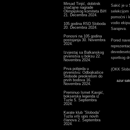
Mirsad Tinjić, dobitnik
Sakić je u 
značajne nagrade
Olimpijskog komiteta BiH
selekcijom 
21. Decembra 2024.
pomoćni i k
vodio ekipu
105 godina RSD Sloboda
20. Decembra 2024.
Sarajeva.
Ponosni na 105 godina
postojanja
30. Novembra
Pored naved
2024.
reprezentac
devedeseto
Izvjestaj sa Balkanskog
prvenstva u boksu
22.
sportkog dr
Novembra 2024.
Prva pobjeda u
(OKK Slob
prvenstvu: Odbojkašice
Slobode preokretom do
prvih bodova
16.
azur sak
Novembra 2024.
Preminuo Ismet Kavgić,
bokserska legenda iz
Tuzle
5. Septembra
2024.
Karate klub ˝Sloboda˝
Tuzla vrši upis novih
članova
2. Septembra
2024.