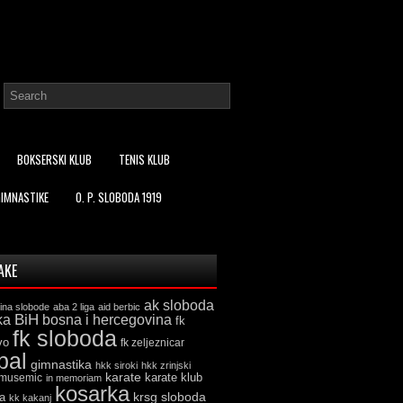
BOKSERSKI KLUB
TENIS KLUB
GIMNASTIKE
O. P. SLOBODA 1919
AKE
ak sloboda
ina slobode
aba 2 liga
aid berbic
ka
BiH
bosna i hercegovina
fk
fk sloboda
vo
fk zeljeznicar
bal
gimnastika
hkk siroki
hkk zrinjski
karate
karate klub
 musemic
in memoriam
kosarka
krsg sloboda
a
kk kakanj