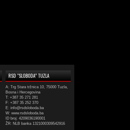
RSD “SLOBODA” TUZLA
A: Trg Stara tržnica 10, 75000 Tuzla,
Bosna i Hercegovina
T: +387 35 271 281
F: +387 35 252 370
E: info@rsdsloboda.ba
W: www.rsdsloboda.ba
ID broj: 4209036190001
ŽR: NLB banka 1321000309542916