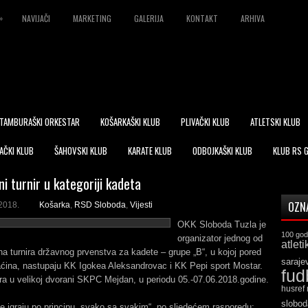
»
NAVIJAČI
MARKETING
GALERIJA
KONTAKT
ARHIVA
TAMBURAŠKI ORKESTAR
KOŠARKAŠKI KLUB
PLIVAČKI KLUB
ATLETSKI KLUB
AČKI KLUB
ŠAHOVSKI KLUB
KARATE KLUB
ODBOJKAŠKI KLUB
KLUB RS 
ni turnir u kategoriji kadeta
OZN
2018.
Košarka
,
RSD Sloboda
,
Vijesti
OKK Sloboda Tuzla je
100 god
organizator jednog od
atleti
alna turnira državnog prvenstva za kadete – grupe „B“, u kojoj pored
saraje
ćina, nastupaju KK Igokea Aleksandrovac i KK Pepi sport Mostar.
fud
gra u velikoj dvorani SKPC Mejdan, u periodu 05.-07.06.2018.godine.
husref
slobod
 igraju po principu „svako sa svakim“, po sljedećem rasporedu: