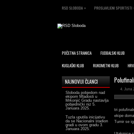
»
RSD SLOBODA
PROSLAVLJENI SPORTISTI
POČETNA STRANICA
FUDBALSKI KLUB
KUGLAŠKI KLUB
RUKOMETNI KLUB
HRV
Polufinal
NAJNOVIJI ČLANCI
4. Juna 
Sloboda pobjedom nad
ekipom Mladosti u
Mrkonjić Gradu nastavlja
pobjednički niz
5.
Januara 2025.
tri polufin
ekipe doma
Tuzla uputila inicijativu
da se Nacionalni stadion
Turnir se i
gradi u ovom gradu
3.
Januara 2025.
Utakmice se