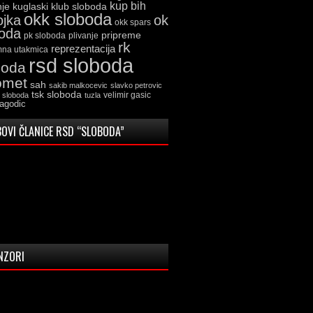
kup bih
kuglaski klub sloboda
nje
okk sloboda
ojka
ok
okk spars
boda
pripreme
pk sloboda
plivanje
rk
reprezentacija
mna utakmica
rsd sloboda
boda
omet
sah
sakib malkocevic
slavko petrovic
tsk sloboda
velimir gasic
k sloboda
tuzla
jagodic
OVI ČLANICE RSD “SLOBODA”
NZORI