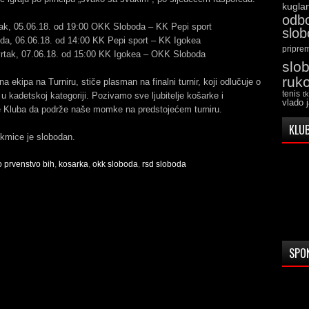
kugla
odb
ak, 05.06.18. od 19:00 OKK Sloboda – KK Pepi sport
slo
eda, 06.06.18. od 14:00 KK Pepi sport – KK Igokea
pripre
rtak, 07.06.18. od 15:00 KK Igokea – OKK Sloboda
slo
ruk
na ekipa na Turniru, stiče plasman na finalni turnir, koji odlučuje o
tenis
t
u kadetskoj kategoriji. Pozivamo sve ljubitelje košarke i
vlado 
e Kluba da podrže naše momke na predstojećem turniru.
KLUB
akmice je slobodan.
 prvenstvo bih
,
kosarka
,
okk sloboda
,
rsd sloboda
SPO