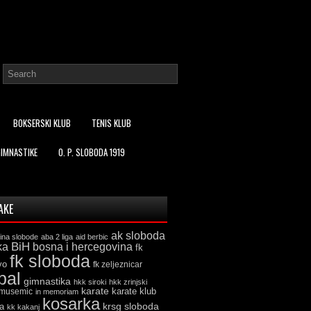
BOKSERSKI KLUB
TENIS KLUB
GIMNASTIKE
O. P. SLOBODA 1919
AKE
ak sloboda
ina slobode
aba 2 liga
aid berbic
ka
BiH
bosna i hercegovina
fk
fk sloboda
vo
fk zeljeznicar
bal
gimnastika
hkk siroki
hkk zrinjski
karate
karate klub
 musemic
in memoriam
kosarka
krsg sloboda
a
kk kakanj