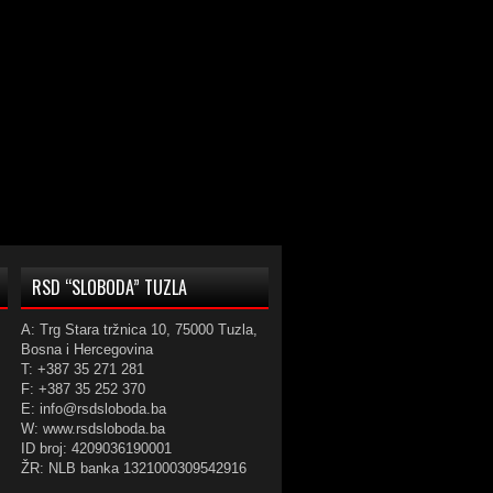
RSD “SLOBODA” TUZLA
A: Trg Stara tržnica 10, 75000 Tuzla,
Bosna i Hercegovina
T: +387 35 271 281
F: +387 35 252 370
E: info@rsdsloboda.ba
W: www.rsdsloboda.ba
ID broj: 4209036190001
ŽR: NLB banka 1321000309542916