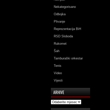
Nekategorisano
Odbojka
Plivanje
Reprezentacija BiH
RSD Sloboda
Rukomet
Šah
Tamburaški orkestar
Tenis
Video
Vijesti
ARHIVE
Arhive