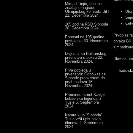
Mirsad Tinjić, dobitnik
značajne nagrade
Olimpijskog komiteta BiH
Utor
21. Decembra 2024.
Srij
Četv
105 godina RSD Sloboda
20. Decembra 2024.
Prvoplasira
Ponosni na 105 godina
postojanja
30. Novembra
prvaku BiH 
2024.
simpatizer
Izvjestaj sa Balkanskog
prvenstva u boksu
22.
Ulaz na ut
Novembra 2024.
Prva pobjeda u
kadetsko
prvenstvu: Odbojkašice
Slobode preokretom do
prvih bodova
16.
Novembra 2024.
Preminuo Ismet Kavgić,
bokserska legenda iz
Tuzle
5. Septembra
2024.
Karate klub ˝Sloboda˝
Tuzla vrši upis novih
članova
2. Septembra
2024.