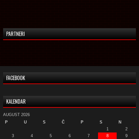
PARTNERI
FACEBOOK
KALENDAR
AUGUST 2026
P
U
S
Č
P
S
N
1
2
3
4
5
6
7
8
9