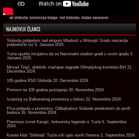
ak sloboda
,
promocija knjige
,
rsd sloboda
,
zlatan saracevic
NAJNOVIJI ČLANCI
Sloboda pobjedom nad ekipom Mladosti u Mrkonjić Gradu nastavlja
pobjednički niz
5. Januara 2025.
Tuzla uputila inicijativu da se Nacionalni stadion gradi u ovom gradu
3.
Januara 2025.
Mirsad Tinjić, dobitnik značajne nagrade Olimpijskog komiteta BiH
21.
Decembra 2024.
105 godina RSD Sloboda
20. Decembra 2024.
Ponosni na 105 godina postojanja
30. Novembra 2024.
Izvjestaj sa Balkanskog prvenstva u boksu
22. Novembra 2024.
Prva pobjeda u prvenstvu: Odbojkašice Slobode preokretom do prvih
bodova
16. Novembra 2024.
Preminuo Ismet Kavgić, bokserska legenda iz Tuzle
5. Septembra
2024.
Karate klub ˝Sloboda˝ Tuzla vrši upis novih članova
2. Septembra 2024.