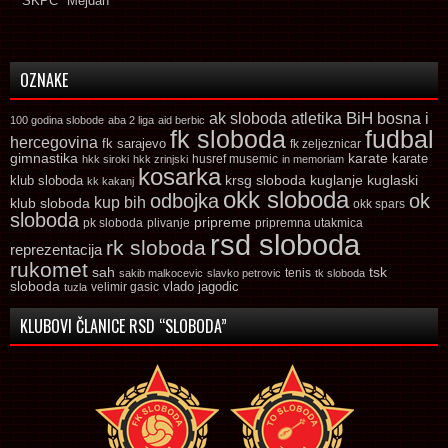
SKPC "Mejdan"
OZNAKE
ak sloboda
atletika
BiH
bosna i
100 godina slobode
aba 2 liga
aid berbic
fk sloboda
fudbal
hercegovina
fk sarajevo
fk zeljeznicar
gimnastika
karate
karate
husref musemic
hkk siroki
hkk zrinjski
in memoriam
kosarka
krsg sloboda
kuglaski
klub sloboda
kuglanje
kk kakanj
okk sloboda
odbojka
ok
kup bih
klub sloboda
okk spars
sloboda
pripreme
pk sloboda
plivanje
pripremna utakmica
rsd sloboda
rk sloboda
reprezentacija
rukomet
tsk
sah
sakib malkocevic
slavko petrovic
tenis
tk sloboda
sloboda
vlado jagodic
velimir gasic
tuzla
KLUBOVI ČLANICE RSD “SLOBODA”