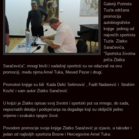
Galeriji Portreta
Tuzla održana
promocija
autobiografske
knjige jednog od
najvećih sportista
Tuzle Zlatko
Saračevića,
“Sportska životna
priča Zlatka
Saračevića”, mnogi bivši i sadašnji sportisti su se odazvali na ovu
promociji, među njima Amel Tuka, Mesed Pezer i drugi.
Promotori knjige su bili Kada Delić Selimović , Fadil Nadarević i Ibrahim
Kozlić i sam autor Zlatko Saračević.
U knjizi je Zlatko opisao svoj životni i sportski put sa mnogo, do sada,
nepoznatih detalja i podsjećanja na događaje koji su obilježili jedno
vrijeme i svakako njegov život.
Povodom promocije svoje knjige Zlatko Saračević je izjavio, a također i
jedan od najboljih sportista Bosne i Hercegovine Amel Tuka: