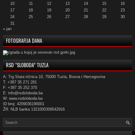
10
11
12
13
14
15
16
17
18
19
20
21
22
23
24
25
26
27
28
29
30
31
« jan
FOTOGRAFIJA DANA
RSD “SLOBODA” TUZLA
A: Trg Stara tržnica 10, 75000 Tuzla, Bosna i Hercegovina
T: +387 35 271 281
F: +387 35 252 370
E: info@rsdsloboda.ba
W: www.rsdsloboda.ba
ID broj: 4209036190001
ŽR: NLB banka 1321000309542916