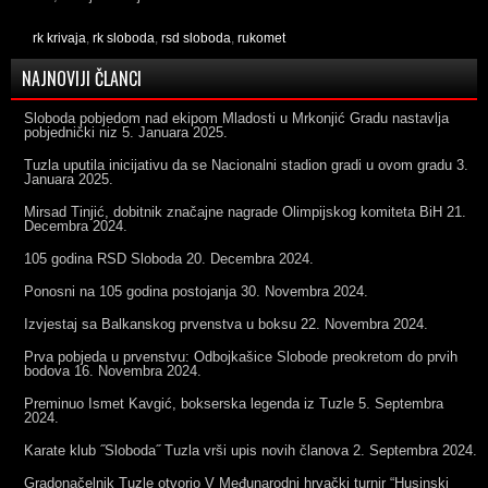
rk krivaja
,
rk sloboda
,
rsd sloboda
,
rukomet
NAJNOVIJI ČLANCI
Sloboda pobjedom nad ekipom Mladosti u Mrkonjić Gradu nastavlja
pobjednički niz
5. Januara 2025.
Tuzla uputila inicijativu da se Nacionalni stadion gradi u ovom gradu
3.
Januara 2025.
Mirsad Tinjić, dobitnik značajne nagrade Olimpijskog komiteta BiH
21.
Decembra 2024.
105 godina RSD Sloboda
20. Decembra 2024.
Ponosni na 105 godina postojanja
30. Novembra 2024.
Izvjestaj sa Balkanskog prvenstva u boksu
22. Novembra 2024.
Prva pobjeda u prvenstvu: Odbojkašice Slobode preokretom do prvih
bodova
16. Novembra 2024.
Preminuo Ismet Kavgić, bokserska legenda iz Tuzle
5. Septembra
2024.
Karate klub ˝Sloboda˝ Tuzla vrši upis novih članova
2. Septembra 2024.
Gradonačelnik Tuzle otvorio V Međunarodni hrvački turnir “Husinski