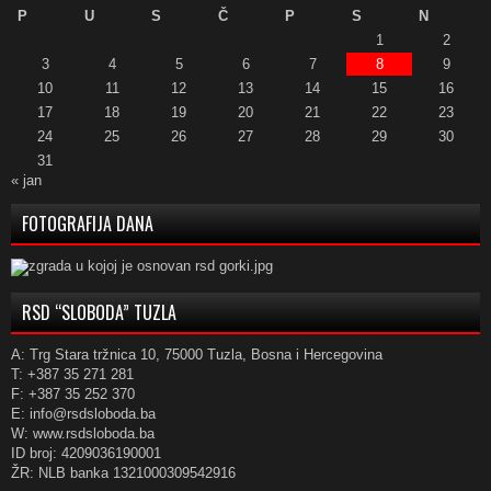
P
U
S
Č
P
S
N
1
2
3
4
5
6
7
8
9
10
11
12
13
14
15
16
17
18
19
20
21
22
23
24
25
26
27
28
29
30
31
« jan
FOTOGRAFIJA DANA
RSD “SLOBODA” TUZLA
A: Trg Stara tržnica 10, 75000 Tuzla, Bosna i Hercegovina
T: +387 35 271 281
F: +387 35 252 370
E: info@rsdsloboda.ba
W: www.rsdsloboda.ba
ID broj: 4209036190001
ŽR: NLB banka 1321000309542916