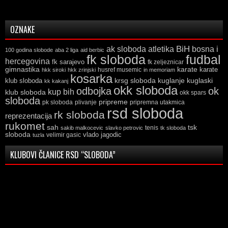
OZNAKE
ak sloboda
atletika
BiH
bosna i
100 godina slobode
aba 2 liga
aid berbic
fk sloboda
fudbal
hercegovina
fk sarajevo
fk zeljeznicar
gimnastika
karate
karate
husref musemic
hkk siroki
hkk zrinjski
in memoriam
kosarka
krsg sloboda
kuglaski
klub sloboda
kuglanje
kk kakanj
okk sloboda
odbojka
ok
kup bih
klub sloboda
okk spars
sloboda
pripreme
pk sloboda
plivanje
pripremna utakmica
rsd sloboda
rk sloboda
reprezentacija
rukomet
tsk
sah
sakib malkocevic
slavko petrovic
tenis
tk sloboda
sloboda
vlado jagodic
velimir gasic
tuzla
KLUBOVI ČLANICE RSD “SLOBODA”