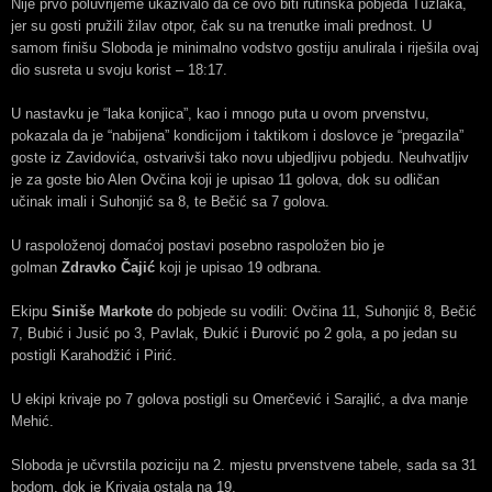
Nije prvo poluvrijeme ukazivalo da će ovo biti rutinska pobjeda Tuzlaka,
jer su gosti pružili žilav otpor, čak su na trenutke imali prednost. U
samom finišu Sloboda je minimalno vodstvo gostiju anulirala i riješila ovaj
dio susreta u svoju korist – 18:17.
U nastavku je “laka konjica”, kao i mnogo puta u ovom prvenstvu,
pokazala da je “nabijena” kondicijom i taktikom i doslovce je “pregazila”
goste iz Zavidovića, ostvarivši tako novu ubjedljivu pobjedu. Neuhvatljiv
je za goste bio Alen Ovčina koji je upisao 11 golova, dok su odličan
učinak imali i Suhonjić sa 8, te Bečić sa 7 golova.
U raspoloženoj domaćoj postavi posebno raspoložen bio je
golman
Zdravko Čajić
koji je upisao 19 odbrana.
Ekipu
Siniše Markote
do pobjede su vodili: Ovčina 11, Suhonjić 8, Bečić
7, Bubić i Jusić po 3, Pavlak, Đukić i Đurović po 2 gola, a po jedan su
postigli Karahodžić i Pirić.
U ekipi krivaje po 7 golova postigli su Omerčević i Sarajlić, a dva manje
Mehić.
Sloboda je učvrstila poziciju na 2. mjestu prvenstvene tabele, sada sa 31
bodom, dok je Krivaja ostala na 19.