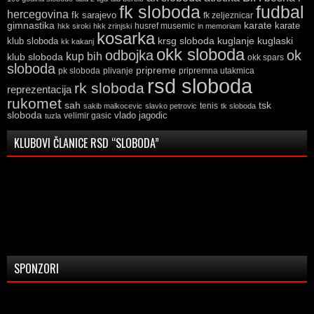
fk sloboda
fudbal
hercegovina
fk sarajevo
fk zeljeznicar
gimnastika
karate
karate
husref musemic
hkk siroki
hkk zrinjski
in memoriam
kosarka
krsg sloboda
kuglaski
klub sloboda
kuglanje
kk kakanj
okk sloboda
odbojka
ok
kup bih
klub sloboda
okk spars
sloboda
pripreme
pk sloboda
plivanje
pripremna utakmica
rsd sloboda
rk sloboda
reprezentacija
rukomet
tsk
sah
sakib malkocevic
slavko petrovic
tenis
tk sloboda
sloboda
vlado jagodic
velimir gasic
tuzla
KLUBOVI ČLANICE RSD “SLOBODA”
SPONZORI