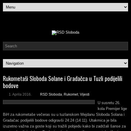
Rukometaši Sloboda Solane i Gradačca u Tuzli podijelili
bodove
1. Aprila 2016.
RSD Sloboda
,
Rukomet
,
Vijesti
U susretu 26.
kola Premijer lige
BiH za rukometaše večeras su u tuzlanskom Mejdanu Sloboda Solana i
Gradačac podijelili bodove odigravši 24:24 (14:11). Utakmica je bila
izuzetno važna za goste koji su tražili pobjedu kako bi zadržali šanse za