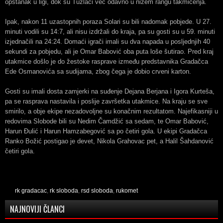
opstanak u ligi, dok su Tuzlaci već odavno u nižem rangu takmičenja.
Ipak, nakon 11 uzastopnih poraza Solari su bili nadomak pobjede. U 27.
minuti vodili su 14:7, ali nisu izdržali do kraja, pa su gosti su u 59. minuti
izjednačili na 24:24. Domaći igrači imali su dva napada u posljednjih 40
sekundi za pobjedu, ali je Omar Babović oba puta loše šutirao. Pred kraj
utakmice došlo je do žestoke rasprave između predstavnika Gradačca
Ede Osmanovića sa sudijama, zbog čega je dobio crveni karton.
Gosti su imali dosta zamjerki na suđenje Dejana Berjana i Igora Kurteša,
pa se rasprava nastavila i poslije završetka utakmice. Na kraju se sve
smirilo, a obje ekipe nezadovoljne su konačnim rezultatom. Najefikasniji u
redovima Slobode bili su Nedim Čamdžić sa sedam, te Omar Babović,
Harun Đulić i Harun Hamzabegović sa po četiri gola. U ekipi Gradačca
Ranko Božić postigao je devet, Nikola Grahovac pet, a Halil Šahdanović
četiri gola.
rk gradacac
,
rk sloboda
,
rsd sloboda
,
rukomet
NAJNOVIJI ČLANCI