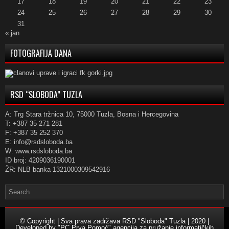
17
18
19
20
21
22
23
24
25
26
27
28
29
30
31
« jan
FOTOGRAFIJA DANA
RSD “SLOBODA” TUZLA
A: Trg Stara tržnica 10, 75000 Tuzla, Bosna i Hercegovina
T: +387 35 271 281
F: +387 35 252 370
E: info@rsdsloboda.ba
W: www.rsdsloboda.ba
ID broj: 4209036190001
ŽR: NLB banka 1321000309542916
© Copyright | Sva prava zadržava RSD "Sloboda" Tuzla | 2020 |
Developed by
"PC Prva Pomoć" agencija za pružanje informatičkih