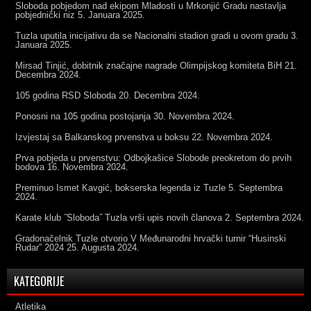
Sloboda pobjedom nad ekipom Mladosti u Mrkonjić Gradu nastavlja
pobjednički niz
5. Januara 2025.
Tuzla uputila inicijativu da se Nacionalni stadion gradi u ovom gradu
3.
Januara 2025.
Mirsad Tinjić, dobitnik značajne nagrade Olimpijskog komiteta BiH
21.
Decembra 2024.
105 godina RSD Sloboda
20. Decembra 2024.
Ponosni na 105 godina postojanja
30. Novembra 2024.
Izvjestaj sa Balkanskog prvenstva u boksu
22. Novembra 2024.
Prva pobjeda u prvenstvu: Odbojkašice Slobode preokretom do prvih
bodova
16. Novembra 2024.
Preminuo Ismet Kavgić, bokserska legenda iz Tuzle
5. Septembra
2024.
Karate klub ˝Sloboda˝ Tuzla vrši upis novih članova
2. Septembra 2024.
Gradonačelnik Tuzle otvorio V Međunarodni hrvački turnir “Husinski
Rudar” 2024
25. Augusta 2024.
KATEGORIJE
Atletika