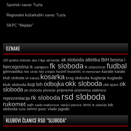
Sportski savez Tuzla
Regionalni košarkaški savez Tuzla
SKPC "Mejdan"
OZNAKE
ak sloboda
atletika
BiH
bosna i
100 godina slobode
aba 2 liga
aid berbic
fk sloboda
fudbal
hercegovina
fk sarajevo
fk zeljeznicar
gimnastika
karate
karate
husref musemic
hkk siroki
hkk zrinjski
in memoriam
kosarka
krsg sloboda
kuglaski
klub sloboda
kuglanje
kk kakanj
okk sloboda
odbojka
ok
kup bih
klub sloboda
okk spars
sloboda
pripreme
pk sloboda
plivanje
pripremna utakmica
rsd sloboda
rk sloboda
reprezentacija
rukomet
tsk
sah
sakib malkocevic
slavko petrovic
tenis
tk sloboda
sloboda
vlado jagodic
velimir gasic
tuzla
KLUBOVI ČLANICE RSD “SLOBODA”