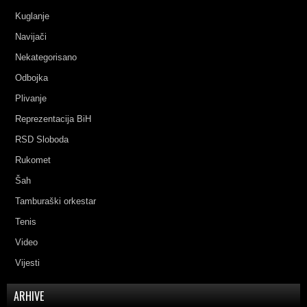
Kuglanje
Navijači
Nekategorisano
Odbojka
Plivanje
Reprezentacija BiH
RSD Sloboda
Rukomet
Šah
Tamburaški orkestar
Tenis
Video
Vijesti
ARHIVE