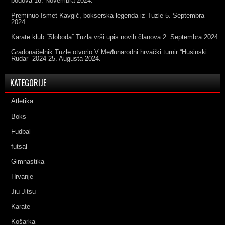
bodova
16. Novembra 2024.
Preminuo Ismet Kavgić, bokserska legenda iz Tuzle
5. Septembra
2024.
Karate klub ˝Sloboda˝ Tuzla vrši upis novih članova
2. Septembra 2024.
Gradonačelnik Tuzle otvorio V Međunarodni hrvački turnir “Husinski
Rudar” 2024
25. Augusta 2024.
KATEGORIJE
Atletika
Boks
Fudbal
futsal
Gimnastika
Hrvanje
Jiu Jitsu
Karate
Košarka