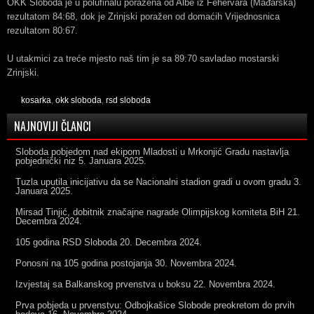
OKK Sloboda je u polufinalu poražena od Albe iz Fehervara (Mađarska)
rezultatom 84:68, dok je Zrinjski poražen od domaćih Vrijednosnica
rezultatom 80:67.
U utakmici za treće mjesto naš tim je sa 89:70 savladao mostarski
Zrinjski.
kosarka
,
okk sloboda
,
rsd sloboda
NAJNOVIJI ČLANCI
Sloboda pobjedom nad ekipom Mladosti u Mrkonjić Gradu nastavlja
pobjednički niz
5. Januara 2025.
Tuzla uputila inicijativu da se Nacionalni stadion gradi u ovom gradu
3.
Januara 2025.
Mirsad Tinjić, dobitnik značajne nagrade Olimpijskog komiteta BiH
21.
Decembra 2024.
105 godina RSD Sloboda
20. Decembra 2024.
Ponosni na 105 godina postojanja
30. Novembra 2024.
Izvjestaj sa Balkanskog prvenstva u boksu
22. Novembra 2024.
Prva pobjeda u prvenstvu: Odbojkašice Slobode preokretom do prvih