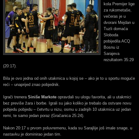
kola Premijer lige
za rukometaše,
večeras je u
dvorani Mejdan u
Tuzli domaća
Sloboda
pobijedila ACQ
Bosnu iz
Sarajeva
rezultatom 35:29
(20:17).
Bila je ovo jedna od onih utakmica u kojoj se – ako je to u sportu moguće
reći – unaprijed znao pobjednik.
Igrači trenera
Siniše Markote
opravdali su ulogu favorita, ali u utakmici
bez previše žara i borbe. Igrali su jako koliko je trebalo da ostvare novu
pobjedu pobjedu – četvrtu u nizu, osmu u zadnjih 10 utakmica uz jedan
remi, te samo jedan poraz (Gračanica 25:24).
Nakon 20:17 u prvom poluvremenu, kada su Sarajlije još imale snage, u
nastavku je dominirao jedan tim.