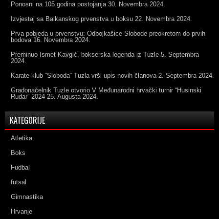
Ponosni na 105 godina postojanja
30. Novembra 2024.
Izvjestaj sa Balkanskog prvenstva u boksu
22. Novembra 2024.
Prva pobjeda u prvenstvu: Odbojkašice Slobode preokretom do prvih
bodova
16. Novembra 2024.
Preminuo Ismet Kavgić, bokserska legenda iz Tuzle
5. Septembra
2024.
Karate klub ˝Sloboda˝ Tuzla vrši upis novih članova
2. Septembra 2024.
Gradonačelnik Tuzle otvorio V Međunarodni hrvački turnir “Husinski
Rudar” 2024
25. Augusta 2024.
KATEGORIJE
Atletika
Boks
Fudbal
futsal
Gimnastika
Hrvanje