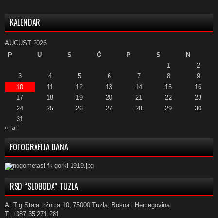
KALENDAR
AUGUST 2026
P
U
S
Č
P
S
N
1
2
3
4
5
6
7
8
9
10
11
12
13
14
15
16
17
18
19
20
21
22
23
24
25
26
27
28
29
30
31
« jan
FOTOGRAFIJA DANA
RSD “SLOBODA” TUZLA
A: Trg Stara tržnica 10, 75000 Tuzla, Bosna i Hercegovina
T: +387 35 271 281