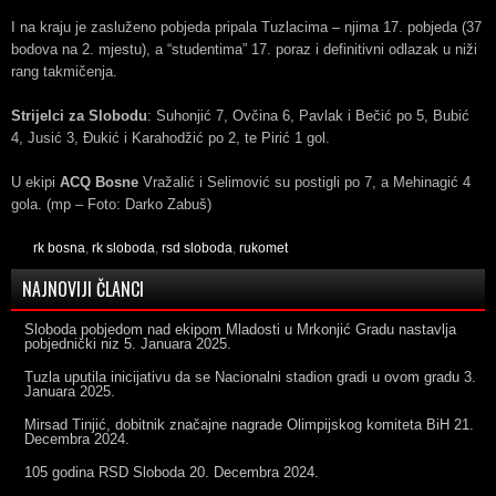
I na kraju je zasluženo pobjeda pripala Tuzlacima – njima 17. pobjeda (37
bodova na 2. mjestu), a “studentima” 17. poraz i definitivni odlazak u niži
rang takmičenja.
Strijelci za Slobodu
: Suhonjić 7, Ovčina 6, Pavlak i Bečić po 5, Bubić
4, Jusić 3, Đukić i Karahodžić po 2, te Pirić 1 gol.
U ekipi
ACQ Bosne
Vražalić i Selimović su postigli po 7, a Mehinagić 4
gola. (mp – Foto: Darko Zabuš)
rk bosna
,
rk sloboda
,
rsd sloboda
,
rukomet
NAJNOVIJI ČLANCI
Sloboda pobjedom nad ekipom Mladosti u Mrkonjić Gradu nastavlja
pobjednički niz
5. Januara 2025.
Tuzla uputila inicijativu da se Nacionalni stadion gradi u ovom gradu
3.
Januara 2025.
Mirsad Tinjić, dobitnik značajne nagrade Olimpijskog komiteta BiH
21.
Decembra 2024.
105 godina RSD Sloboda
20. Decembra 2024.