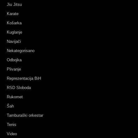
Jiu Jitsu
Karate
Košarka
Kuglanje
Navijači
Nekategorisano
Odbojka
Plivanje
Reprezentacija BiH
RSD Sloboda
Rukomet
Šah
Tamburaški orkestar
Tenis
Video