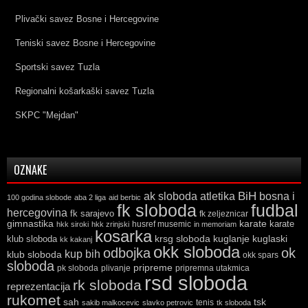
Plivački savez Bosne i Hercegovine
Teniski savez Bosne i Hercegovine
Sportski savez Tuzla
Regionalni košarkaški savez Tuzla
SKPC "Mejdan"
OZNAKE
ak sloboda
atletika
BiH
bosna i
100 godina slobode
aba 2 liga
aid berbic
fk sloboda
fudbal
hercegovina
fk sarajevo
fk zeljeznicar
gimnastika
karate
karate
husref musemic
hkk siroki
hkk zrinjski
in memoriam
kosarka
krsg sloboda
kuglaski
klub sloboda
kuglanje
kk kakanj
okk sloboda
odbojka
ok
kup bih
klub sloboda
okk spars
sloboda
pripreme
pk sloboda
plivanje
pripremna utakmica
rsd sloboda
rk sloboda
reprezentacija
rukomet
tsk
sah
sakib malkocevic
slavko petrovic
tenis
tk sloboda