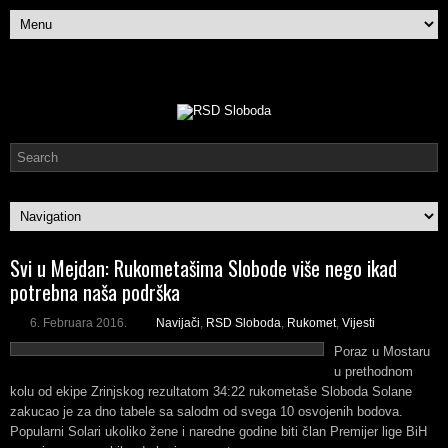
Svi u Mejdan: Rukometašima Slobode više nego ikad
potrebna naša podrška
6. Februara 2016.
Navijači
,
RSD Sloboda
,
Rukomet
,
Vijesti
Poraz u Mostaru
u prethodnom
kolu od ekipe Zrinjskog rezultatom 34:22 rukometaše Sloboda Solane
zakucao je za dno tabele sa salodm od svega 10 osvojenih bodova.
Popularni Solari ukoliko žene i naredne godine biti član Premijer lige BiH