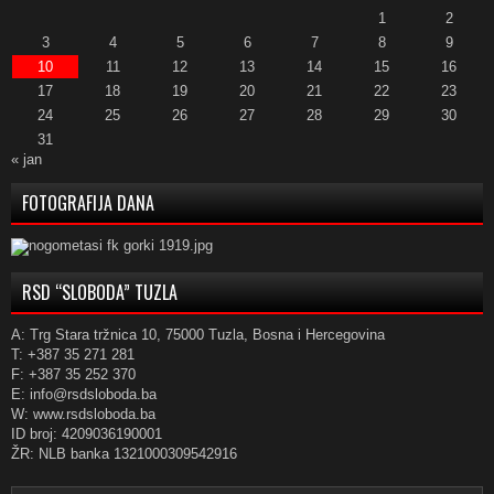
1
2
3
4
5
6
7
8
9
10
11
12
13
14
15
16
17
18
19
20
21
22
23
24
25
26
27
28
29
30
31
« jan
FOTOGRAFIJA DANA
RSD “SLOBODA” TUZLA
A: Trg Stara tržnica 10, 75000 Tuzla, Bosna i Hercegovina
T: +387 35 271 281
F: +387 35 252 370
E: info@rsdsloboda.ba
W: www.rsdsloboda.ba
ID broj: 4209036190001
ŽR: NLB banka 1321000309542916