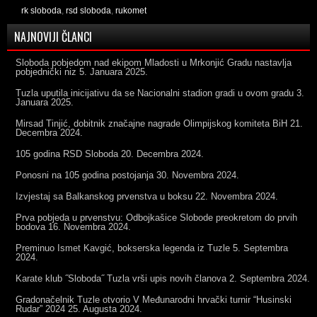
rk sloboda
,
rsd sloboda
,
rukomet
NAJNOVIJI ČLANCI
Sloboda pobjedom nad ekipom Mladosti u Mrkonjić Gradu nastavlja
pobjednički niz
5. Januara 2025.
Tuzla uputila inicijativu da se Nacionalni stadion gradi u ovom gradu
3.
Januara 2025.
Mirsad Tinjić, dobitnik značajne nagrade Olimpijskog komiteta BiH
21.
Decembra 2024.
105 godina RSD Sloboda
20. Decembra 2024.
Ponosni na 105 godina postojanja
30. Novembra 2024.
Izvjestaj sa Balkanskog prvenstva u boksu
22. Novembra 2024.
Prva pobjeda u prvenstvu: Odbojkašice Slobode preokretom do prvih
bodova
16. Novembra 2024.
Preminuo Ismet Kavgić, bokserska legenda iz Tuzle
5. Septembra
2024.
Karate klub ˝Sloboda˝ Tuzla vrši upis novih članova
2. Septembra 2024.
Gradonačelnik Tuzle otvorio V Međunarodni hrvački turnir “Husinski
Rudar” 2024
25. Augusta 2024.