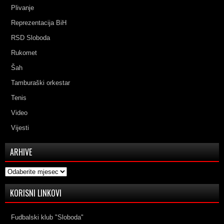
Plivanje
Reprezentacija BiH
RSD Sloboda
Rukomet
Šah
Tamburaški orkestar
Tenis
Video
Vijesti
ARHIVE
Arhive
KORISNI LINKOVI
Fudbalski klub "Sloboda"