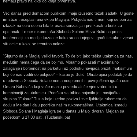
nemaju pravo na kiks do kraja prvenstva.
Već danas pred domaćom publikom imaju izuzetno težak zadatk. U goste
im stiže trećeplasirana ekipa Maglaja. Pobjeda nad timom koji se bori za
izlazak na euro-scenu bila bi prava senzacija i prvi korak u borbi za
opstanak. Trener rukometaša Sloboda Solane Mirza Bulić na press
konferenciji za medije kazao je kako su on i njegovi igrači itekako svjesni
situacije u kojoj se trenutno nalaze.
“Sigurno da je Maglaj veliki favorit. To će biti jako teška utakmica za nas,
međutim nema čega da se bojimo. Moramo pokazati maksimalno
zalaganje i borbenost na parketu i uz podršku navijača pružiti maksimum
koji će nas voditi do pobjede” – kazao je Bulić. Ohrabrujući podatak je da
u redovima Sloboda Solane nema nespremnih i povrijeđenih igrača osim
Omara Babovića koji vuče manju povredu ali će vjerovatno biti u
kombinaciji za utakmicu. Podršku sa tribina najavila je i navijačka
skupina “Fukare” Tuzla koja ujedno poziva i sve ljubitelje rukometa da
dođu u Mejdan i daju podršku našim rukometašima. Utakmica između
Sloboda Solane i Maglaja igra se u danas u Maloj dvorani Mejdan sa
početkom u 17:00 sati. (Tuzlanski.ba)