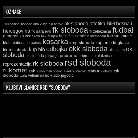
OZNAKE
ak sloboda
atletika
BiH
bosna i
100 godina slobode
aba 2 liga
aid berbic
fk sloboda
fudbal
hercegovina
fk sarajevo
fk zeljeznicar
gimnastika
karate
karate
husref musemic
hkk siroki
hkk zrinjski
in memoriam
kosarka
krsg sloboda
kuglaski
klub sloboda
kuglanje
kk kakanj
okk sloboda
odbojka
ok
kup bih
klub sloboda
okk spars
sloboda
pripreme
pk sloboda
plivanje
pripremna utakmica
rsd sloboda
rk sloboda
reprezentacija
rukomet
tsk
sah
sakib malkocevic
slavko petrovic
tenis
tk sloboda
sloboda
vlado jagodic
velimir gasic
tuzla
KLUBOVI ČLANICE RSD “SLOBODA”