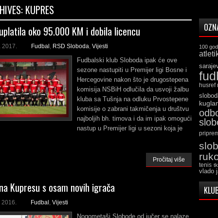
HIVES:
KUPRES
OZN
uplatila oko 95.000 KM i dobila licencu
a 2017.
Fudbal
,
RSD Sloboda
,
Vijesti
100 god
atleti
Fudbalski klub Sloboda ipak će ove
saraje
sezone nastupiti u Premijer ligi Bosne i
fud
Hercegovine nakon što je drugostepena
husref
komisija NSBiH odlučila da usvoji žalbu
slobod
kluba sa Tušnja na odluku Prvostepene
kugla
komisije o zabrani takmičenja u društvu
odb
najboljih bh. timova i da im ipak omogući
slo
nastup u Premijer ligi u sezoni koja je
pripre
slo
ruk
Pročitaj više
tenis
t
vlado 
na Kupresu s osam novih igrača
KLUB
 2016.
Fudbal
,
Vijesti
Nogometaši Slobode od jučer se nalaze