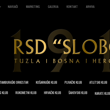
»
NAVIJAČI
MARKETING
GALERIJA
KONTAKT
ARHIVA
TAMBURAŠKI ORKESTAR
KOŠARKAŠKI KLUB
PLIVAČKI KLUB
ATLETSKI KLUB
I KLUB
RUKOMETNI KLUB
HRVAČKI KLUB
ŠAHOVSKI KLUB
KARATE KLU