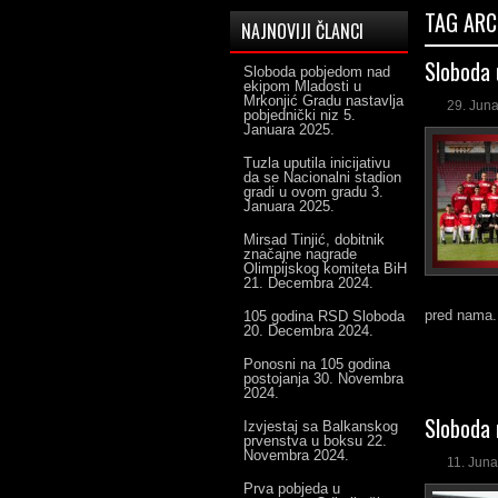
TAG ARC
NAJNOVIJI ČLANCI
Sloboda 
Sloboda pobjedom nad
ekipom Mladosti u
Mrkonjić Gradu nastavlja
29. Jun
pobjednički niz
5.
Januara 2025.
Tuzla uputila inicijativu
da se Nacionalni stadion
gradi u ovom gradu
3.
Januara 2025.
Mirsad Tinjić, dobitnik
značajne nagrade
Olimpijskog komiteta BiH
21. Decembra 2024.
pred nama.
105 godina RSD Sloboda
20. Decembra 2024.
Ponosni na 105 godina
postojanja
30. Novembra
2024.
Sloboda 
Izvjestaj sa Balkanskog
prvenstva u boksu
22.
Novembra 2024.
11. Juna
Prva pobjeda u