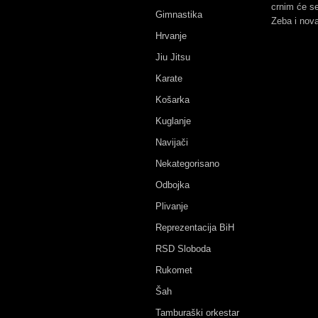
crnim će se
Gimnastika
Zeba i nova
Hrvanje
Jiu Jitsu
Karate
Košarka
Kuglanje
Navijači
Nekategorisano
Odbojka
Plivanje
Reprezentacija BiH
RSD Sloboda
Rukomet
Šah
Tamburaški orkestar