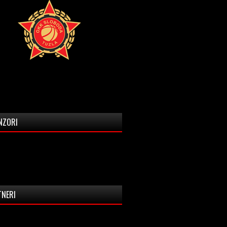
NZORI
TNERI