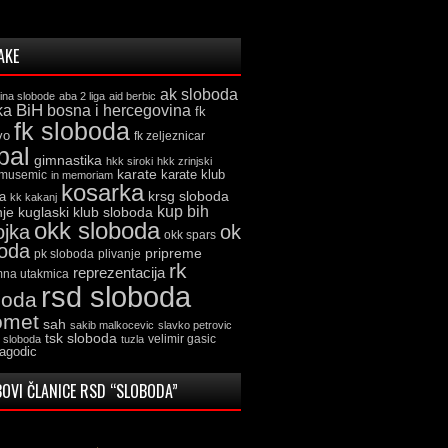
AKE
ak sloboda
ina slobode
aba 2 liga
aid berbic
ka
BiH
bosna i hercegovina
fk
fk sloboda
vo
fk zeljeznicar
bal
gimnastika
hkk siroki
hkk zrinjski
karate
karate klub
 musemic
in memoriam
kosarka
krsg sloboda
a
kk kakanj
kup bih
kuglaski klub sloboda
nje
okk sloboda
ojka
ok
okk spars
boda
pripreme
pk sloboda
plivanje
rk
reprezentacija
mna utakmica
rsd sloboda
boda
omet
sah
sakib malkocevic
slavko petrovic
tsk sloboda
velimir gasic
k sloboda
tuzla
jagodic
OVI ČLANICE RSD “SLOBODA”