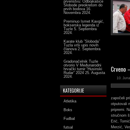
prvenstvu: Odbojkašice
Slobode preokretom do
prvih bodova
16.
Novembra 2024.
Preminuo Ismet Kavgić,
bokserska legenda iz
Tuzle
5. Septembra
2024.
Karate klub ˝Sloboda˝
Tuzla vrši upis novih
članova
2. Septembra
2024.
Gradonačelnik Tuzle
otvorio V Međunarodni
Crveno –
hrvački turnir “Husinski
Rudar” 2024
25. Augusta
2024.
10. Jun
KATEGORIJE
započeli pr
Atletika
otputovali 
pripremi. N
Boks
stručnom št
Fudbal
Erić, Tomić
Merzić, Ves
futsal