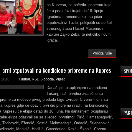
na Kupresu, na početku priprema koje
će u prvoj fazi trajati do 16. lipnja.
Igračima i trenerima koji su jučer
otputovali iz Tuzle, priključili su se šef
stručnog štaba Husref Musemić i
kapiten Zajko Zeba, te nekoliko novih
igrača.
Pročitaj više
 crni otputovali na kondicione pripreme na Kupres
SPO
a 2016.
Fudbal
,
RSD Sloboda
,
Vijesti
Današnjim okupljanjem na stadionu
Tušanj, naši prvotici zvanično su
ipreme za mečeve prvog pretkola Lige Evrope. Crveno – crni su
na Kupres gdje će obaviti prvi dio priprema i raditi na kondicionoj
a Kupresu će ekipa ostati do 16. juna. Na današnjem okupljanju
PAR
abu ekipe odazvali su se sljedeći prvotimci: Pirić, Hamzabegović,
, Todorović, Efendić, Kostić, Mehmedagić, Ordagić, Stjepanović,
elinović, Mehidić, Hadžić, Govedarica, Krpić i Škahić. Crveno –