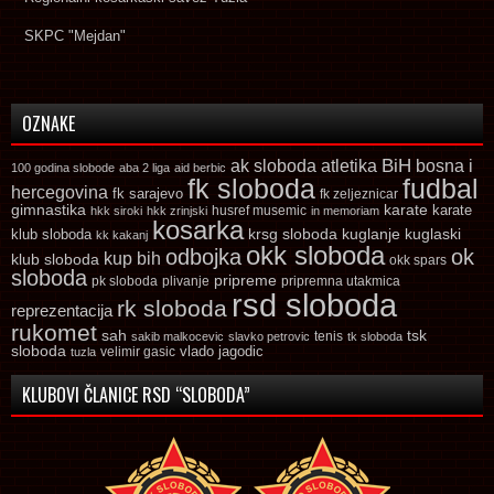
SKPC "Mejdan"
OZNAKE
ak sloboda
atletika
BiH
bosna i
100 godina slobode
aba 2 liga
aid berbic
fk sloboda
fudbal
hercegovina
fk sarajevo
fk zeljeznicar
gimnastika
karate
karate
husref musemic
hkk siroki
hkk zrinjski
in memoriam
kosarka
krsg sloboda
kuglaski
klub sloboda
kuglanje
kk kakanj
okk sloboda
odbojka
ok
kup bih
klub sloboda
okk spars
sloboda
pripreme
pk sloboda
plivanje
pripremna utakmica
rsd sloboda
rk sloboda
reprezentacija
rukomet
tsk
sah
sakib malkocevic
slavko petrovic
tenis
tk sloboda
sloboda
vlado jagodic
velimir gasic
tuzla
KLUBOVI ČLANICE RSD “SLOBODA”