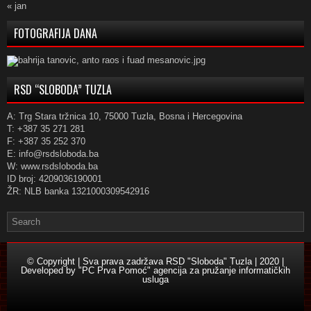
« jan
FOTOGRAFIJA DANA
RSD “SLOBODA” TUZLA
A: Trg Stara tržnica 10, 75000 Tuzla, Bosna i Hercegovina
T: +387 35 271 281
F: +387 35 252 370
E: info@rsdsloboda.ba
W: www.rsdsloboda.ba
ID broj: 4209036190001
ŽR: NLB banka 1321000309542916
© Copyright | Sva prava zadržava RSD "Sloboda" Tuzla | 2020 |
Developed by
"PC Prva Pomoć" agencija za pružanje informatičkih
usluga