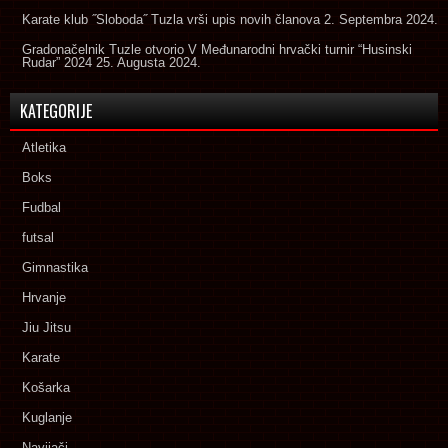
Karate klub ˝Sloboda˝ Tuzla vrši upis novih članova
2. Septembra 2024.
Gradonačelnik Tuzle otvorio V Međunarodni hrvački turnir “Husinski
Rudar” 2024
25. Augusta 2024.
KATEGORIJE
Atletika
Boks
Fudbal
futsal
Gimnastika
Hrvanje
Jiu Jitsu
Karate
Košarka
Kuglanje
Navijači