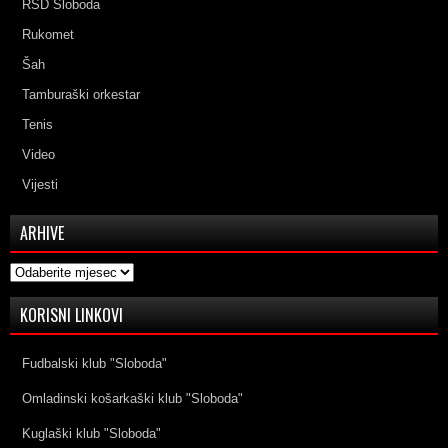
RSD Sloboda
Rukomet
Šah
Tamburaški orkestar
Tenis
Video
Vijesti
ARHIVE
Arhive
KORISNI LINKOVI
Fudbalski klub "Sloboda"
Omladinski košarkaški klub "Sloboda"
Kuglaški klub "Sloboda"