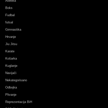
Atletika
Boks
Fudbal
futsal
Gimnastika
Hrvanje
Jiu Jitsu
Karate
Košarka
Kuglanje
Navijači
Nekategorisano
Odbojka
Plivanje
Reprezentacija BiH