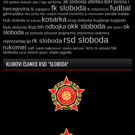
ak sloboda
atletika
BiH
bosna i
100 godina slobode
aba 2 liga
aid berbic
fk sloboda
fudbal
hercegovina
fk sarajevo
fk zeljeznicar
gimnastika
karate
karate
husref musemic
hkk siroki
hkk zrinjski
in memoriam
kosarka
krsg sloboda
kuglaski
klub sloboda
kuglanje
kk kakanj
okk sloboda
odbojka
ok
kup bih
klub sloboda
okk spars
sloboda
pripreme
pk sloboda
plivanje
pripremna utakmica
rsd sloboda
rk sloboda
reprezentacija
rukomet
tsk
sah
sakib malkocevic
slavko petrovic
tenis
tk sloboda
sloboda
vlado jagodic
velimir gasic
tuzla
KLUBOVI ČLANICE RSD “SLOBODA”