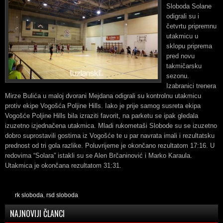
Sloboda Solane
odigrali su i
četvrtu pripremnu
utakmicu u
sklopu priprema
pred novu
takmičarsku
sezonu.
Izabranici trenera
Mirze Bulića u maloj dvorani Mejdana odigrali su kontrolnu utakmicu
protiv ekipe Vogošća Poljine Hills. Iako je prije samog susreta ekipa
Vogošće Poljine Hills bila izraziti favorit, na parketu se ipak gledala
izuzetno izjednačena utakmica. Mladi rukometaši Slobode su se izuzetno
dobro suprostavili gostima iz Vogošće te u par navrata imali i rezultatsku
prednost od tri gola razlike. Poluvrijeme je okončano rezultatom 17:16. U
redovima “Solara” istakli su se Alen Brčaninović i Marko Karaula.
Utakmica je okončana rezultatom 31:31.
rk sloboda
,
rsd sloboda
NAJNOVIJI ČLANCI