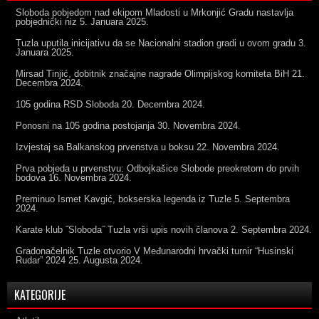
Sloboda pobjedom nad ekipom Mladosti u Mrkonjić Gradu nastavlja
pobjednički niz
5. Januara 2025.
Tuzla uputila inicijativu da se Nacionalni stadion gradi u ovom gradu
3.
Januara 2025.
Mirsad Tinjić, dobitnik značajne nagrade Olimpijskog komiteta BiH
21.
Decembra 2024.
105 godina RSD Sloboda
20. Decembra 2024.
Ponosni na 105 godina postojanja
30. Novembra 2024.
Izvjestaj sa Balkanskog prvenstva u boksu
22. Novembra 2024.
Prva pobjeda u prvenstvu: Odbojkašice Slobode preokretom do prvih
bodova
16. Novembra 2024.
Preminuo Ismet Kavgić, bokserska legenda iz Tuzle
5. Septembra
2024.
Karate klub ˝Sloboda˝ Tuzla vrši upis novih članova
2. Septembra 2024.
Gradonačelnik Tuzle otvorio V Međunarodni hrvački turnir “Husinski
Rudar” 2024
25. Augusta 2024.
KATEGORIJE