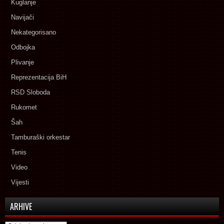
Kuglanje
Navijači
Nekategorisano
Odbojka
Plivanje
Reprezentacija BiH
RSD Sloboda
Rukomet
Šah
Tamburaški orkestar
Tenis
Video
Vijesti
ARHIVE