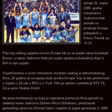
tačnije 22. marta
1989. godine
košarkašice
Jedinstva Aide
postale su
prvakinje Evrope,
pobijedivši u
Firenci Primiđi sa
74:70.
Prije tog velikog uspjeha na krov Evrope bili su se popeli samo košarkaši
Bosne, a nakon Jedinstvo Aide još uvijek nijednoj košarkaškoj ekipi iz
BiH to nije uspjelo.
Svjedočanstvo o ovom vrhunskom rezultatu sadržaj je dokumentarnog
filma „30 godina od osvajanja titule prvaka Evrope“ koji će biti promovisan
u srijedu u 19 sati u BKC-u u Tuzli. Film je nastao u produkciji RTV TK,
čiji je autor Ibrahim Kozlić.
Na press-konferenciji na kojoj je najavljena promocija filma govorili su
sadašnji trener Jedinstva Dženex Mirza Oštraković, predstavnik
generalnog sponzora Dževad Sakić i kapiten te sjajne generacije iz 1989.