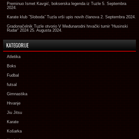
Preminuo Ismet Kavgić, bokserska legenda iz Tuzle
5. Septembra
2024.
Karate klub ˝Sloboda˝ Tuzla vrši upis novih članova
2. Septembra 2024.
Gradonačelnik Tuzle otvorio V Međunarodni hrvački turnir “Husinski
Rudar” 2024
25. Augusta 2024.
KATEGORIJE
Atletika
Boks
Fudbal
futsal
Gimnastika
Hrvanje
Jiu Jitsu
Karate
Košarka