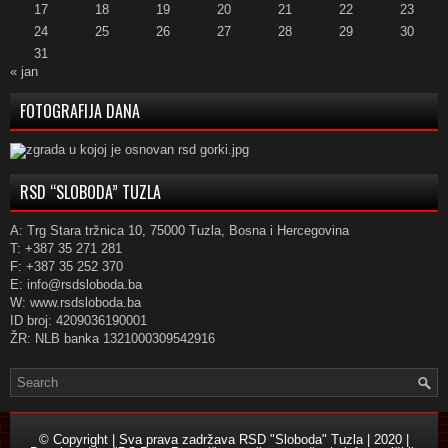
17
18
19
20
21
22
23
24
25
26
27
28
29
30
31
« jan
FOTOGRAFIJA DANA
RSD “SLOBODA” TUZLA
A: Trg Stara tržnica 10, 75000 Tuzla, Bosna i Hercegovina
T: +387 35 271 281
F: +387 35 252 370
E: info@rsdsloboda.ba
W: www.rsdsloboda.ba
ID broj: 4209036190001
ŽR: NLB banka 1321000309542916
© Copyright | Sva prava zadržava RSD "Sloboda" Tuzla | 2020 |