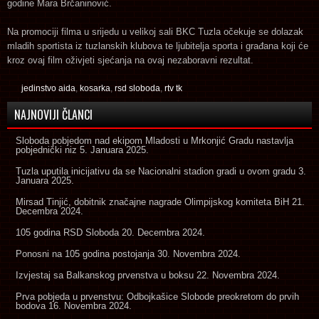
godine Mara Brčaninović.
Na promociji filma u srijedu u velikoj sali BKC Tuzla očekuje se dolazak
mladih sportista iz tuzlanskih klubova te ljubitelja sporta i građana koji će
kroz ovaj film oživjeti sjećanja na ovaj nezaboravni rezultat.
jedinstvo aida
,
kosarka
,
rsd sloboda
,
rtv tk
NAJNOVIJI ČLANCI
Sloboda pobjedom nad ekipom Mladosti u Mrkonjić Gradu nastavlja
pobjednički niz
5. Januara 2025.
Tuzla uputila inicijativu da se Nacionalni stadion gradi u ovom gradu
3.
Januara 2025.
Mirsad Tinjić, dobitnik značajne nagrade Olimpijskog komiteta BiH
21.
Decembra 2024.
105 godina RSD Sloboda
20. Decembra 2024.
Ponosni na 105 godina postojanja
30. Novembra 2024.
Izvjestaj sa Balkanskog prvenstva u boksu
22. Novembra 2024.
Prva pobjeda u prvenstvu: Odbojkašice Slobode preokretom do prvih
bodova
16. Novembra 2024.