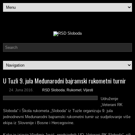
U Tuzli 9. jula Međunarodni bajramski rukometni turnir
24. Juna 2016.
RSD Sloboda
,
Rukomet
,
Vijesti
Udruženje
„Veterani RK
Sloboda“ i Škola rukometa „Sloboda“ iz Tuzle organizuju 9. jula
jednodnevni Međunarodni bajramski rukometni turnir uz sudjelovanje više
ekipa iz Slovenije i Bosne i Hercegovine.
Kako je izjavio Vladimir Jović, predsjednik UO „Veterani RK Sloboda“, cilj