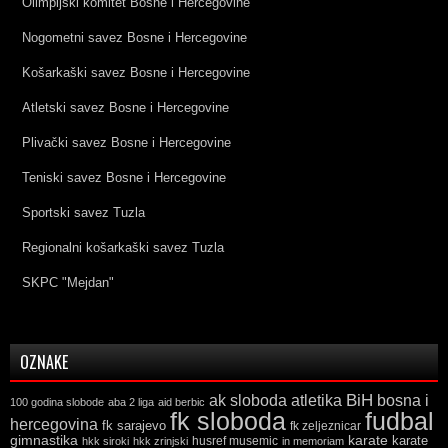
Olimpijski komitet Bosne i Hercegovine
Nogometni savez Bosne i Hercegovine
Košarkaški savez Bosne i Hercegovine
Atletski savez Bosne i Hercegovine
Plivački savez Bosne i Hercegovine
Teniski savez Bosne i Hercegovine
Sportski savez Tuzla
Regionalni košarkaški savez Tuzla
SKPC "Mejdan"
OZNAKE
ak sloboda
atletika
BiH
bosna i
100 godina slobode
aba 2 liga
aid berbic
fk sloboda
fudbal
hercegovina
fk sarajevo
fk zeljeznicar
gimnastika
karate
karate
husref musemic
hkk siroki
hkk zrinjski
in memoriam