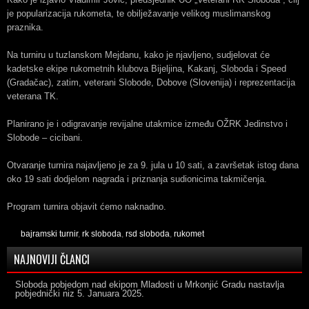
je popularizacija rukometa, te obilježavanje velikog muslimanskog
praznika.
Na turniru u tuzlanskom Mejdanu, kako je njavljeno, sudjelovat će
kadetske ekipe rukometnih klubova Bijeljina, Kakanj, Sloboda i Speed
(Gradačac), zatim, veterani Slobode, Dobove (Slovenija) i reprezentacija
veterana TK.
Planirano je i odigravanje revijalne utakmice između OŽRK Jedinstvo i
Slobode – cicibani.
Otvaranje turnira najavljeno je za 9. jula u 10 sati, a završetak istog dana
oko 19 sati dodjelom nagrada i priznanja sudionicima takmičenja.
Program turnira objavit ćemo naknadno.
bajramski turnir
,
rk sloboda
,
rsd sloboda
,
rukomet
NAJNOVIJI ČLANCI
Sloboda pobjedom nad ekipom Mladosti u Mrkonjić Gradu nastavlja
pobjednički niz
5. Januara 2025.