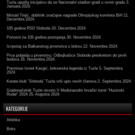
Tuzla uputila inicijativu da se Nacionalni stadion gradi u ovom gradu
3.
Januara 2025.
Mirsad Tinjić, dobitnik značajne nagrade Olimpijskog komiteta BiH
21.
Decembra 2024.
105 godina RSD Sloboda
20. Decembra 2024.
Ponosni na 105 godina postojanja
30. Novembra 2024.
Izvjestaj sa Balkanskog prvenstva u boksu
22. Novembra 2024.
Prva pobjeda u prvenstvu: Odbojkašice Slobode preokretom do prvih
bodova
16. Novembra 2024.
Preminuo Ismet Kavgić, bokserska legenda iz Tuzle
5. Septembra
2024.
Karate klub ˝Sloboda˝ Tuzla vrši upis novih članova
2. Septembra 2024.
Gradonačelnik Tuzle otvorio V Međunarodni hrvački turnir “Husinski
Rudar” 2024
25. Augusta 2024.
KATEGORIJE
Atletika
Boks