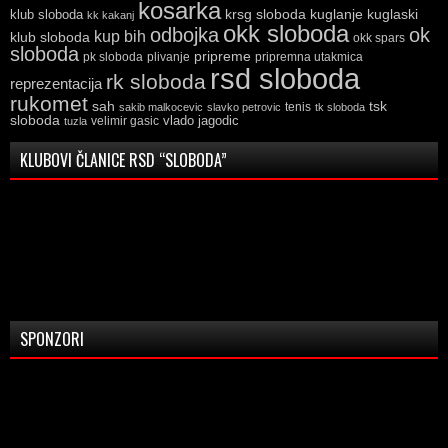
kosarka
krsg sloboda
kuglaski
klub sloboda
kuglanje
kk kakanj
okk sloboda
odbojka
ok
kup bih
klub sloboda
okk spars
sloboda
pripreme
pk sloboda
plivanje
pripremna utakmica
rsd sloboda
rk sloboda
reprezentacija
rukomet
tsk
sah
sakib malkocevic
slavko petrovic
tenis
tk sloboda
sloboda
vlado jagodic
velimir gasic
tuzla
KLUBOVI ČLANICE RSD “SLOBODA”
SPONZORI