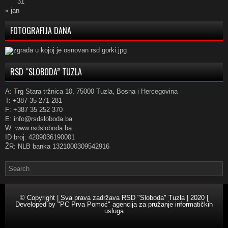
31
« jan
FOTOGRAFIJA DANA
RSD “SLOBODA” TUZLA
A: Trg Stara tržnica 10, 75000 Tuzla, Bosna i Hercegovina
T: +387 35 271 281
F: +387 35 252 370
E: info@rsdsloboda.ba
W: www.rsdsloboda.ba
ID broj: 4209036190001
ŽR: NLB banka 1321000309542916
© Copyright | Sva prava zadržava RSD "Sloboda" Tuzla | 2020 |
Developed by
"PC Prva Pomoć" agencija za pružanje informatičkih
usluga