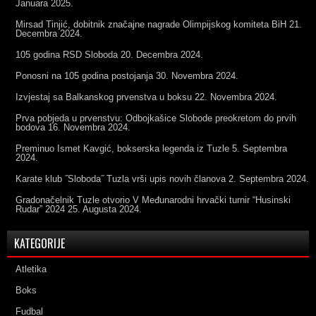
Januara 2025.
Mirsad Tinjić, dobitnik značajne nagrade Olimpijskog komiteta BiH
21.
Decembra 2024.
105 godina RSD Sloboda
20. Decembra 2024.
Ponosni na 105 godina postojanja
30. Novembra 2024.
Izvjestaj sa Balkanskog prvenstva u boksu
22. Novembra 2024.
Prva pobjeda u prvenstvu: Odbojkašice Slobode preokretom do prvih
bodova
16. Novembra 2024.
Preminuo Ismet Kavgić, bokserska legenda iz Tuzle
5. Septembra
2024.
Karate klub ˝Sloboda˝ Tuzla vrši upis novih članova
2. Septembra 2024.
Gradonačelnik Tuzle otvorio V Međunarodni hrvački turnir “Husinski
Rudar” 2024
25. Augusta 2024.
KATEGORIJE
Atletika
Boks
Fudbal