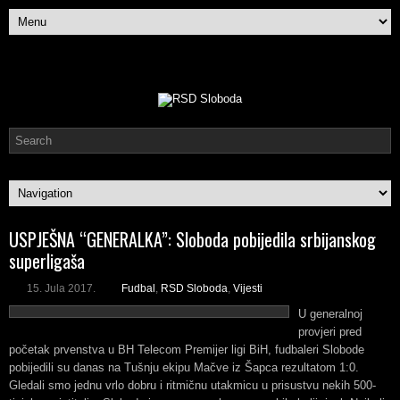
USPJEŠNA “GENERALKA”: Sloboda pobijedila srbijanskog
superligaša
15. Jula 2017.
Fudbal
,
RSD Sloboda
,
Vijesti
U generalnoj
provjeri pred
početak prvenstva u BH Telecom Premijer ligi BiH, fudbaleri Slobode
pobijedili su danas na Tušnju ekipu Mačve iz Šapca rezultatom 1:0.
Gledali smo jednu vrlo dobru i ritmičnu utakmicu u prisustvu nekih 500-