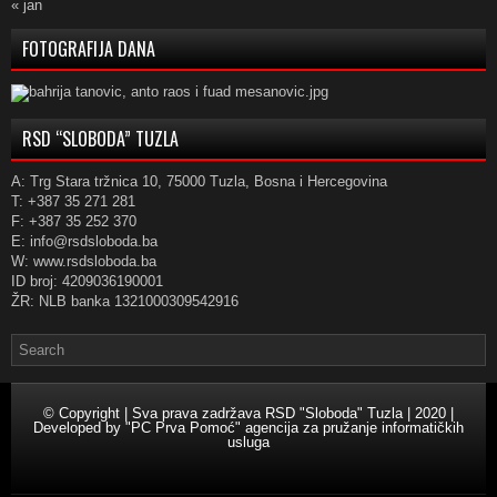
« jan
FOTOGRAFIJA DANA
RSD “SLOBODA” TUZLA
A: Trg Stara tržnica 10, 75000 Tuzla, Bosna i Hercegovina
T: +387 35 271 281
F: +387 35 252 370
E: info@rsdsloboda.ba
W: www.rsdsloboda.ba
ID broj: 4209036190001
ŽR: NLB banka 1321000309542916
© Copyright | Sva prava zadržava RSD "Sloboda" Tuzla | 2020 |
Developed by
"PC Prva Pomoć" agencija za pružanje informatičkih
usluga