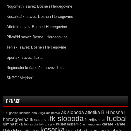
Nogometni savez Bosne i Hercegovine
Košarkaški savez Bosne i Hercegovine
Atletski savez Bosne i Hercegovine
Plivački savez Bosne i Hercegovine
Teniski savez Bosne i Hercegovine
Sportski savez Tuzla
Regionalni košarkaški savez Tuzla
SKPC "Mejdan"
OZNAKE
ak sloboda
atletika
BiH
bosna i
100 godina slobode
aba 2 liga
aid berbic
fk sloboda
fudbal
hercegovina
fk sarajevo
fk zeljeznicar
gimnastika
karate
karate
husref musemic
hkk siroki
hkk zrinjski
in memoriam
kosarka
krsg sloboda
kuglaski
klub sloboda
kuglanje
kk kakanj