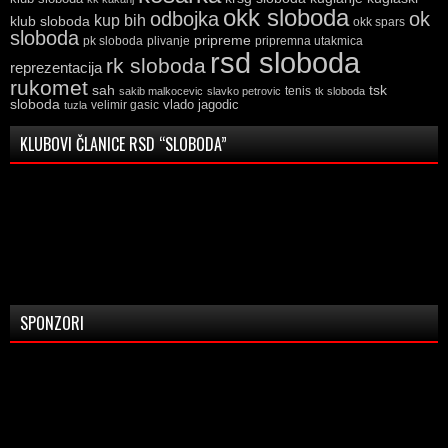
okk sloboda
odbojka
ok
kup bih
klub sloboda
okk spars
sloboda
pripreme
pk sloboda
plivanje
pripremna utakmica
rsd sloboda
rk sloboda
reprezentacija
rukomet
tsk
sah
sakib malkocevic
slavko petrovic
tenis
tk sloboda
sloboda
vlado jagodic
velimir gasic
tuzla
KLUBOVI ČLANICE RSD “SLOBODA”
SPONZORI