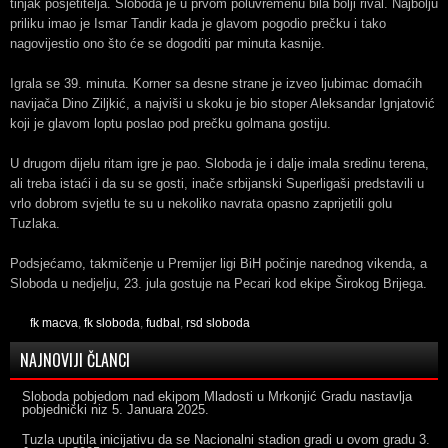
tinjak posjetitelja. Sloboda je u prvom poluvremenu bila bolji rival. Najbolju
priliku imao je Ismar Tandir kada je glavom pogodio prečku i tako
nagovijestio ono što će se dogoditi par minuta kasnije.
Igrala se 39. minuta. Korner sa desne strane je izveo ljubimac domaćih
navijača Dino Ziljkić, a najviši u skoku je bio stoper Aleksandar Ignjatović
koji je glavom loptu poslao pod prečku golmana gostiju.
U drugom dijelu ritam igre je pao. Sloboda je i dalje imala sredinu terena,
ali treba istaći i da su se gosti, inače srbijanski Superligaši predstavili u
vrlo dobrom svjetlu te su u nekoliko navrata opasno zaprijetili golu
Tuzlaka.
Podsjećamo, takmičenje u Premijer ligi BiH počinje narednog vikenda, a
Sloboda u nedjelju, 23. jula gostuje na Pecari kod ekipe Širokog Brijega.
fk macva
,
fk sloboda
,
fudbal
,
rsd sloboda
NAJNOVIJI ČLANCI
Sloboda pobjedom nad ekipom Mladosti u Mrkonjić Gradu nastavlja
pobjednički niz
5. Januara 2025.
Tuzla uputila inicijativu da se Nacionalni stadion gradi u ovom gradu
3.