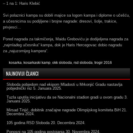
– 1 na 1: Haris Klebić
Svi polaznici kampa su dobili majice sa logom kampa i diplome o učešću,
a učesnicima su podijljene i brojne nagrade: dresovi, šolje, trakice,
privjesci…
Pored nagrada za takmičenja, Maidu Greboviću je dodijeljena nagrada za
„najmlađeg učesnika“ kampa, dok je Haris Hercegovac dobio nagradu
za „najuzornijeg kampera“.
kosarka
,
kosarkaski kamp
,
okk sloboda
,
rsd sloboda
,
trogir 2016
NAJNOVIJI ČLANCI
Sloboda pobjedom nad ekipom Mladosti u Mrkonjić Gradu nastavlja
pobjednički niz
5. Januara 2025.
Tuzla uputila inicijativu da se Nacionalni stadion gradi u ovom gradu
3.
Januara 2025.
Mirsad Tinjić, dobitnik značajne nagrade Olimpijskog komiteta BiH
21.
Decembra 2024.
105 godina RSD Sloboda
20. Decembra 2024.
Ponosni na 105 godina postojanja
30. Novembra 2024.