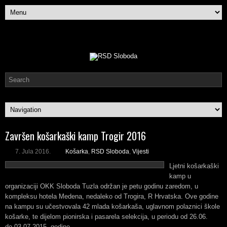
Završen košarkaški kamp Trogir 2016
7. Jula 2016.
Košarka
,
RSD Sloboda
,
Vijesti
Ljetni košarkaški
kamp u
organizaciji OKK Sloboda Tuzla održan je petu godinu zaredom, u
kompleksu hotela Medena, nedaleko od Trogira, R Hrvatska. Ove godine
na kampu su učestvovala 42 mlada košarkaša, uglavnom polaznici škole
košarke, te dijelom pionirska i pasarela selekcija, u periodu od 26.06.
do 03.07.2015. godine.