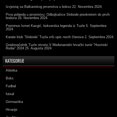
Izvjestaj sa Balkanskog prvenstva u boksu
22. Novembra 2024.
Prva pobjeda u prvenstvu: Odbojkašice Slobode preokretom do prvih
bodova
16. Novembra 2024.
Preminuo Ismet Kavgić, bokserska legenda iz Tuzle
5. Septembra
2024.
Karate klub ˝Sloboda˝ Tuzla vrši upis novih članova
2. Septembra 2024.
Gradonačelnik Tuzle otvorio V Međunarodni hrvački turnir “Husinski
Rudar” 2024
25. Augusta 2024.
KATEGORIJE
Atletika
Boks
Fudbal
futsal
Gimnastika
Hrvanje