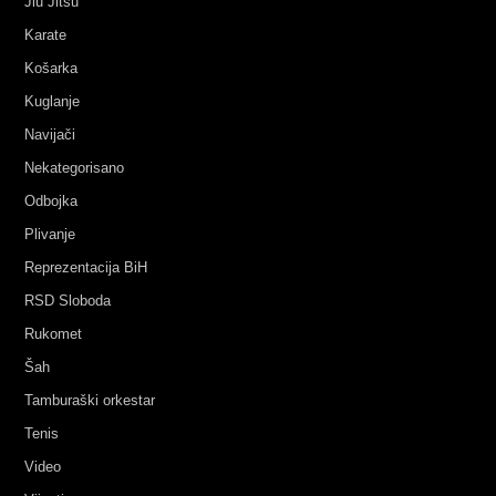
Jiu Jitsu
Karate
Košarka
Kuglanje
Navijači
Nekategorisano
Odbojka
Plivanje
Reprezentacija BiH
RSD Sloboda
Rukomet
Šah
Tamburaški orkestar
Tenis
Video