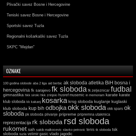
Plivački savez Bosne i Hercegovine
Teniski savez Bosne i Hercegovine
Sportski savez Tuzla
Regionalni košarkaški savez Tuzla
SKPC "Mejdan"
OZNAKE
ak sloboda
atletika
BiH
bosna i
100 godina slobode
aba 2 liga
aid berbic
fk sloboda
fudbal
hercegovina
fk sarajevo
fk zeljeznicar
gimnastika
karate
karate
husref musemic
hkk siroki
hkk zrinjski
in memoriam
kosarka
krsg sloboda
kuglaski
klub sloboda
kuglanje
kk kakanj
okk sloboda
odbojka
ok
kup bih
klub sloboda
okk spars
sloboda
pripreme
pk sloboda
plivanje
pripremna utakmica
rsd sloboda
rk sloboda
reprezentacija
rukomet
tsk
sah
sakib malkocevic
slavko petrovic
tenis
tk sloboda
sloboda
vlado jagodic
velimir gasic
tuzla