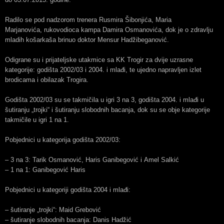
Radilo se pod nadzorom trenera Rusmira Šibonjića, Maria
Marjanovića, rukovodioca kampa Damira Osmanovića, dok je o zdravlju
mladih košarkaša brinuo doktor Mensur Hadžibeganović.
Odigrane su i prijateljske utakmice sa KK Trogir za dvije uzrasne
kategorije: godišta 2002/03 i 2004. i mlađi, te ujedno napravljen izlet
brodicama i obilazak Trogira.
Godišta 2002/03 su se takmičila u igri 3 na 3, godišta 2004. i mlađi u
šutiranju „trojki“ i šutiranju slobodnih bacanja, dok su se obje kategorije
takmičile u igri 1 na 1.
Pobjednici u kategorija godišta 2002/03:
– 3 na 3: Tarik Osmanović, Haris Ganibegović i Amel Salkić
– 1 na 1: Ganibegović Haris
Pobjednici u kategoriji godišta 2004 i mlađi:
– šutiranje „trojki“: Maid Grebović
– šutiranje slobodnih bacanja: Danis Hadžić