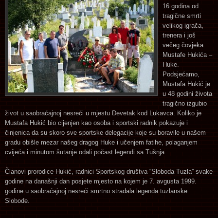
16 godina od
tragične smrti
velikog igrača,
trenera i još
večeg čovjeka
Mustafe Hukića –
Huke.
Podsjećamo,
Mustafa Hukić je
u 48 godini života
tragično izgubio
život u saobraćajnoj nesreći u mjestu Devetak kod Lukavca. Koliko je
Mustafa Hukić bio cijenjen kao osoba i sportski radnik pokazuje i
činjenica da su skoro sve sportske delegacije koje su boravile u našem
gradu obišle mezar našeg dragog Huke i učenjem fatihe, polaganjem
cvijeća i minutom šutanje odali počast legendi sa Tušnja.
Članovi prorodice Hukić, radnici Sportskog društva “Sloboda Tuzla” svake
godine na današnji dan posjete mjesto na kojem je 7. avgusta 1999.
godine u saobraćajnoj nesreći smrtno stradala legenda tuzlanske
Slobode.