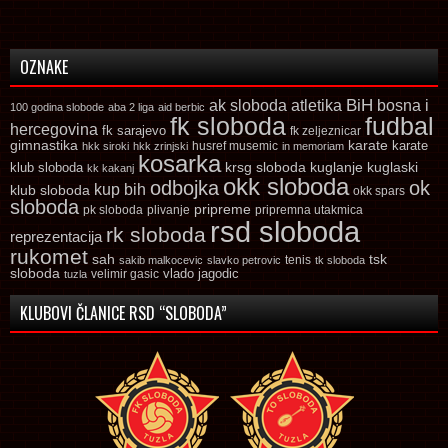
OZNAKE
ak sloboda
atletika
BiH
bosna i
100 godina slobode
aba 2 liga
aid berbic
fk sloboda
fudbal
hercegovina
fk sarajevo
fk zeljeznicar
gimnastika
karate
karate
husref musemic
hkk siroki
hkk zrinjski
in memoriam
kosarka
krsg sloboda
kuglaski
klub sloboda
kuglanje
kk kakanj
okk sloboda
odbojka
ok
kup bih
klub sloboda
okk spars
sloboda
pripreme
pk sloboda
plivanje
pripremna utakmica
rsd sloboda
rk sloboda
reprezentacija
rukomet
tsk
sah
sakib malkocevic
slavko petrovic
tenis
tk sloboda
sloboda
vlado jagodic
velimir gasic
tuzla
KLUBOVI ČLANICE RSD “SLOBODA”