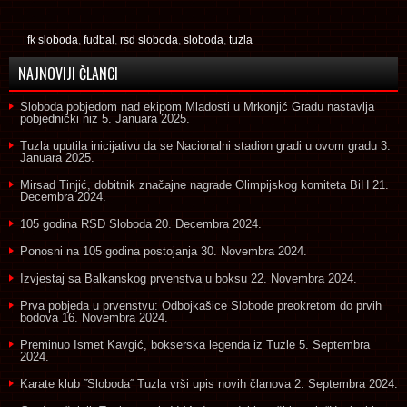
fk sloboda
,
fudbal
,
rsd sloboda
,
sloboda
,
tuzla
NAJNOVIJI ČLANCI
Sloboda pobjedom nad ekipom Mladosti u Mrkonjić Gradu nastavlja
pobjednički niz
5. Januara 2025.
Tuzla uputila inicijativu da se Nacionalni stadion gradi u ovom gradu
3.
Januara 2025.
Mirsad Tinjić, dobitnik značajne nagrade Olimpijskog komiteta BiH
21.
Decembra 2024.
105 godina RSD Sloboda
20. Decembra 2024.
Ponosni na 105 godina postojanja
30. Novembra 2024.
Izvjestaj sa Balkanskog prvenstva u boksu
22. Novembra 2024.
Prva pobjeda u prvenstvu: Odbojkašice Slobode preokretom do prvih
bodova
16. Novembra 2024.
Preminuo Ismet Kavgić, bokserska legenda iz Tuzle
5. Septembra
2024.
Karate klub ˝Sloboda˝ Tuzla vrši upis novih članova
2. Septembra 2024.