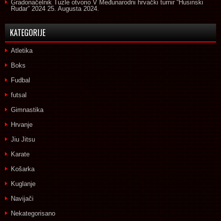
Gradonačelnik Tuzle otvorio V Međunarodni hrvački turnir “Husinski
Rudar” 2024
25. Augusta 2024.
KATEGORIJE
Atletika
Boks
Fudbal
futsal
Gimnastika
Hrvanje
Jiu Jitsu
Karate
Košarka
Kuglanje
Navijači
Nekategorisano