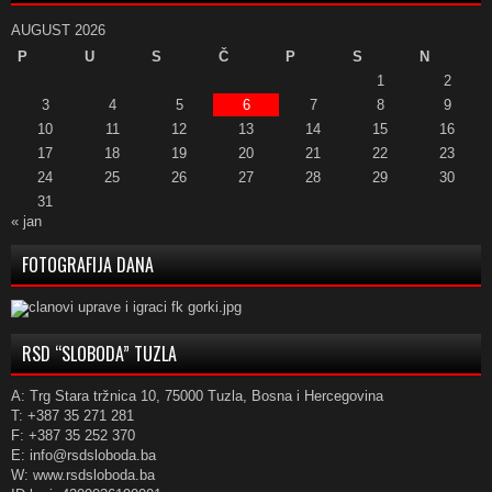
AUGUST 2026
P
U
S
Č
P
S
N
1
2
3
4
5
6
7
8
9
10
11
12
13
14
15
16
17
18
19
20
21
22
23
24
25
26
27
28
29
30
31
« jan
FOTOGRAFIJA DANA
RSD “SLOBODA” TUZLA
A: Trg Stara tržnica 10, 75000 Tuzla, Bosna i Hercegovina
T: +387 35 271 281
F: +387 35 252 370
E: info@rsdsloboda.ba
W: www.rsdsloboda.ba