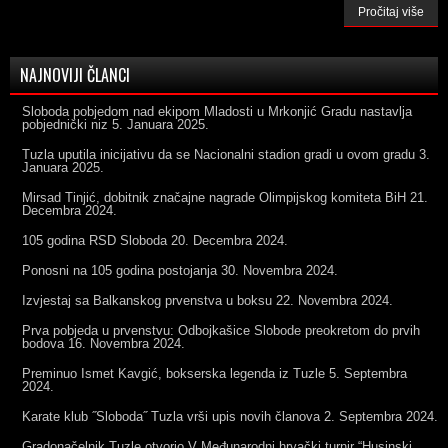
Pročitaj više
NAJNOVIJI ČLANCI
Sloboda pobjedom nad ekipom Mladosti u Mrkonjić Gradu nastavlja
pobjednički niz
5. Januara 2025.
Tuzla uputila inicijativu da se Nacionalni stadion gradi u ovom gradu
3.
Januara 2025.
Mirsad Tinjić, dobitnik značajne nagrade Olimpijskog komiteta BiH
21.
Decembra 2024.
105 godina RSD Sloboda
20. Decembra 2024.
Ponosni na 105 godina postojanja
30. Novembra 2024.
Izvjestaj sa Balkanskog prvenstva u boksu
22. Novembra 2024.
Prva pobjeda u prvenstvu: Odbojkašice Slobode preokretom do prvih
bodova
16. Novembra 2024.
Preminuo Ismet Kavgić, bokserska legenda iz Tuzle
5. Septembra
2024.
Karate klub ˝Sloboda˝ Tuzla vrši upis novih članova
2. Septembra 2024.
Gradonačelnik Tuzle otvorio V Međunarodni hrvački turnir “Husinski