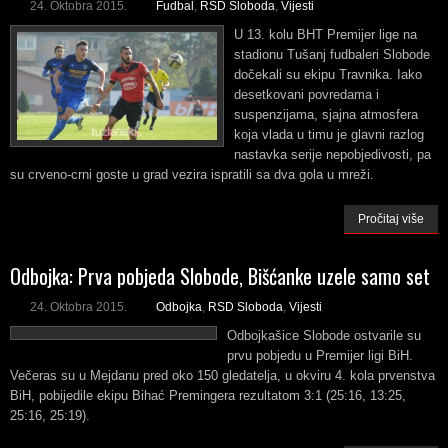
24. Oktobra 2015.
Fudbal
,
RSD Sloboda
,
Vijesti
U 13. kolu BHT Premijer lige na
stadionu Tušanj fudbaleri Slobode
dočekali su ekipu Travnika. Iako
desetkovani povredama i
suspenzijama, sjajna atmosfera
koja vlada u timu je glavni razlog
nastavka serije nepobjedivosti, pa
su crveno-crni goste u grad vezira ispratili sa dva gola u mreži.
Pročitaj više
Odbojka: Prva pobjeda Slobode, Bišćanke uzele samo set
24. Oktobra 2015.
Odbojka
,
RSD Sloboda
,
Vijesti
Odbojkašice Slobode ostvarile su
prvu pobjedu u Premijer ligi BiH.
Večeras su u Mejdanu pred oko 150 gledatelja, u okviru 4. kola prvenstva
BiH, pobijedile ekipu Bihać Premingera rezultatom 3:1 (25:16, 13:25,
25:16, 25:19).