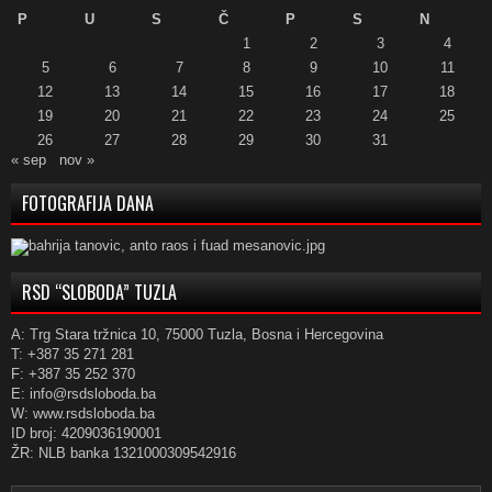
P
U
S
Č
P
S
N
1
2
3
4
5
6
7
8
9
10
11
12
13
14
15
16
17
18
19
20
21
22
23
24
25
26
27
28
29
30
31
« sep
nov »
FOTOGRAFIJA DANA
RSD “SLOBODA” TUZLA
A: Trg Stara tržnica 10, 75000 Tuzla, Bosna i Hercegovina
T: +387 35 271 281
F: +387 35 252 370
E: info@rsdsloboda.ba
W: www.rsdsloboda.ba
ID broj: 4209036190001
ŽR: NLB banka 1321000309542916