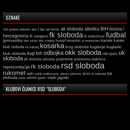
OZNAKE
ak sloboda
atletika
BiH
bosna i
100 godina slobode
aba 2 liga
aid berbic
fk sloboda
fudbal
hercegovina
fk sarajevo
fk zeljeznicar
gimnastika
karate
karate
husref musemic
hkk siroki
hkk zrinjski
in memoriam
kosarka
krsg sloboda
kuglaski
klub sloboda
kuglanje
kk kakanj
okk sloboda
odbojka
ok
kup bih
klub sloboda
okk spars
sloboda
pripreme
pk sloboda
plivanje
pripremna utakmica
rsd sloboda
rk sloboda
reprezentacija
rukomet
tsk
sah
sakib malkocevic
slavko petrovic
tenis
tk sloboda
sloboda
vlado jagodic
velimir gasic
tuzla
KLUBOVI ČLANICE RSD “SLOBODA”